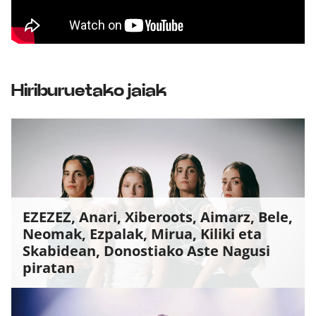
Klisk
Hiriburuetako jaiak
EZEZEZ, Anari, Xiberoots, Aimarz, Bele,
Neomak, Ezpalak, Mirua, Kiliki eta
Skabidean, Donostiako Aste Nagusi
piratan