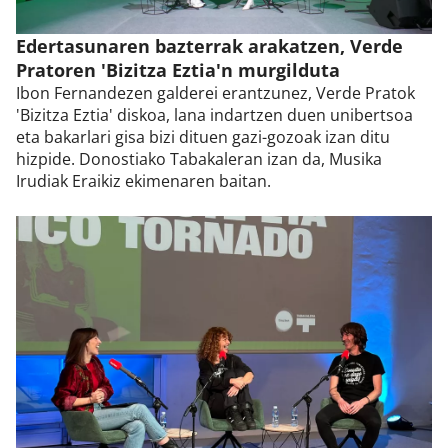
Edertasunaren bazterrak arakatzen, Verde
Pratoren 'Bizitza Eztia'n murgilduta
Ibon Fernandezen galderei erantzunez, Verde Pratok
'Bizitza Eztia' diskoa, lana indartzen duen unibertsoa
eta bakarlari gisa bizi dituen gazi-gozoak izan ditu
hizpide. Donostiako Tabakaleran izan da, Musika
Irudiak Eraikiz ekimenaren baitan.