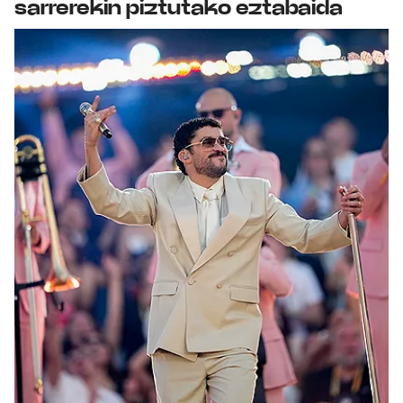
sarrerekin piztutako eztabaida