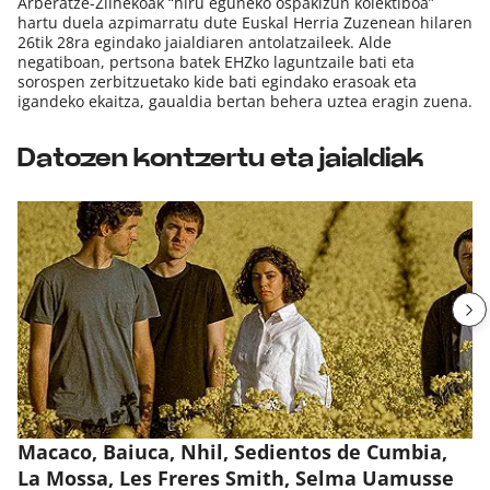
Arberatze-Zilhekoak “hiru eguneko ospakizun kolektiboa”
hartu duela azpimarratu dute Euskal Herria Zuzenean hilaren
26tik 28ra egindako jaialdiaren antolatzaileek. Alde
negatiboan, pertsona batek EHZko laguntzaile bati eta
sorospen zerbitzuetako kide bati egindako erasoak eta
igandeko ekaitza, gaualdia bertan behera uztea eragin zuena.
Datozen kontzertu eta jaialdiak
Macaco, Baiuca, Nhil, Sedientos de Cumbia,
La Mossa, Les Freres Smith, Selma Uamusse