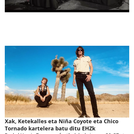
Xak, Ketekalles eta Niña Coyote eta Chico
Tornado kartelera batu ditu EHZk