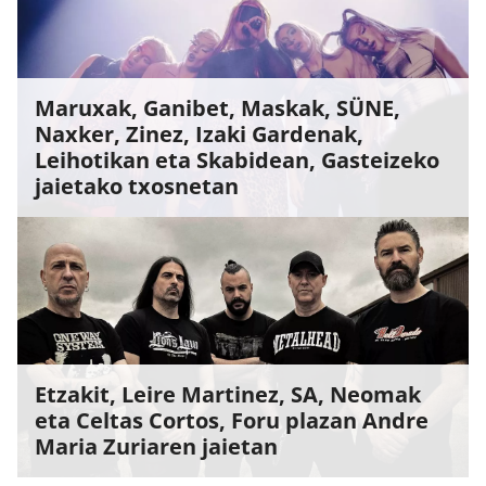
Maruxak, Ganibet, Maskak, SÜNE,
Naxker, Zinez, Izaki Gardenak,
Leihotikan eta Skabidean, Gasteizeko
jaietako txosnetan
Etzakit, Leire Martinez, SA, Neomak
eta Celtas Cortos, Foru plazan Andre
Maria Zuriaren jaietan