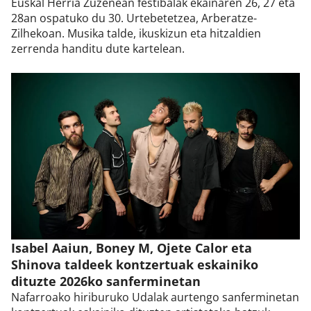
Euskal Herria Zuzenean festibalak ekainaren 26, 27 eta
28an ospatuko du 30. Urtebetetzea, Arberatze-
Zilhekoan. Musika talde, ikuskizun eta hitzaldien
zerrenda handitu dute kartelean.
Isabel Aaiun, Boney M, Ojete Calor eta
Shinova taldeek kontzertuak eskainiko
dituzte 2026ko sanferminetan
Nafarroako hiriburuko Udalak aurtengo sanferminetan