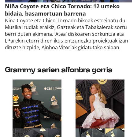
Niña Coyote eta Chico Tornado: 12 urteko
bidaia, basamortuan barrena
Niña Coyote eta Chico Tornado bikoak estreinatu du
Musika irudiak eraikiz, Gazteak eta Tabakalerak sortu
berri duten ekimena. ‘Atea’ diskoaren sorkuntza eta
LParekin etorri diren ikus-entzunezko proiektuak izan
dituzte hizpide, Ainhoa Vitoriak gidatutako saioan.
Grammy sarien alfonbra gorria