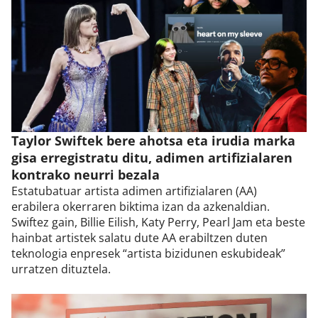
Taylor Swiftek bere ahotsa eta irudia marka
gisa erregistratu ditu, adimen artifizialaren
kontrako neurri bezala
Estatubatuar artista adimen artifizialaren (AA)
erabilera okerraren biktima izan da azkenaldian.
Swiftez gain, Billie Eilish, Katy Perry, Pearl Jam eta beste
hainbat artistek salatu dute AA erabiltzen duten
teknologia enpresek “artista bizidunen eskubideak”
urratzen dituztela.