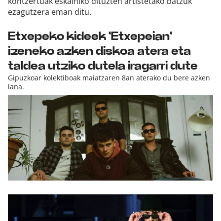
kontzertuak eskainiko dituzten artistetako batzuk
ezagutzera eman ditu.
Etxepeko kideek 'Etxepeian'
izeneko azken diskoa atera eta
taldea utziko dutela iragarri dute
Gipuzkoar kolektiboak maiatzaren 8an aterako du bere azken
lana.