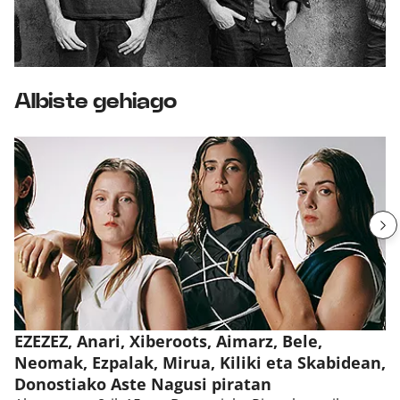
Albiste gehiago
EZEZEZ, Anari, Xiberoots, Aimarz, Bele,
Neomak, Ezpalak, Mirua, Kiliki eta Skabidean,
Donostiako Aste Nagusi piratan