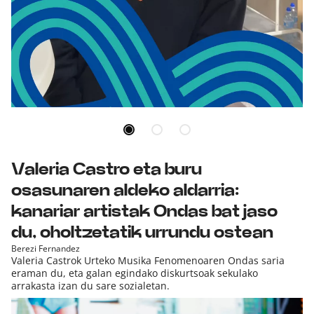
SÜNE, Durangoko Azokako standik deigarriena
duen artista
Valeria Castro eta buru
osasunaren aldeko aldarria:
kanariar artistak Ondas bat jaso
du, oholtzetatik urrundu ostean
Berezi Fernandez
Valeria Castrok Urteko Musika Fenomenoaren Ondas saria
eraman du, eta galan egindako diskurtsoak sekulako
arrakasta izan du sare sozialetan.