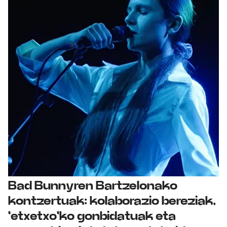
Bad Bunnyren Bartzelonako
kontzertuak: kolaborazio bereziak,
'etxetxo'ko gonbidatuak eta