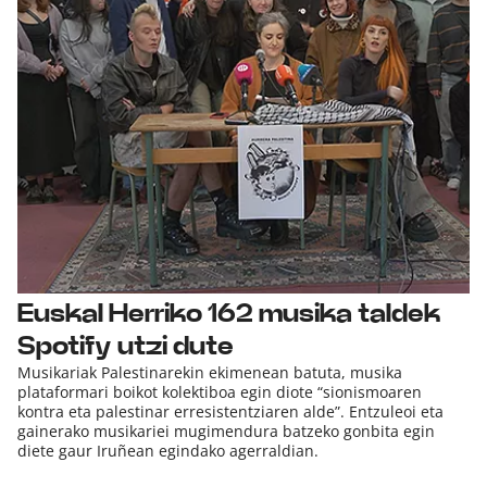
Euskal Herriko 162 musika taldek
Spotify utzi dute
Musikariak Palestinarekin ekimenean batuta, musika
plataformari boikot kolektiboa egin diote “sionismoaren
kontra eta palestinar erresistentziaren alde”. Entzuleoi eta
gainerako musikariei mugimendura batzeko gonbita egin
diete gaur Iruñean egindako agerraldian.