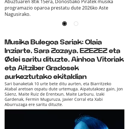
Abuztuaren 8tik 15era, Donostiako Piratek musika
programazio oparoa prestatu dute 2026ko Aste
Nagusirako.
Musika Bulegoa Sariak: Olaia
Inziarte, Sara Zozaya, EZEZEZ eta
Ødei saritu dituzte, Ainhoa Vitoriak
eta Aitziber Gradosek
aurkeztutako ekitaldian
Sari banaketak 10 urte bete ditu aurten, eta Biarritzeko
Atabal aretoan ospatu dute urtemuga. Aipatutakoez gain, Jon
Sáenz, Maite Ruiz de Erentxun, Maite Larburu, Izaki
Gardenak, Fermin Muguruza, Javier Corral eta Xabi
Aburruzaga ere saritu dituzte.