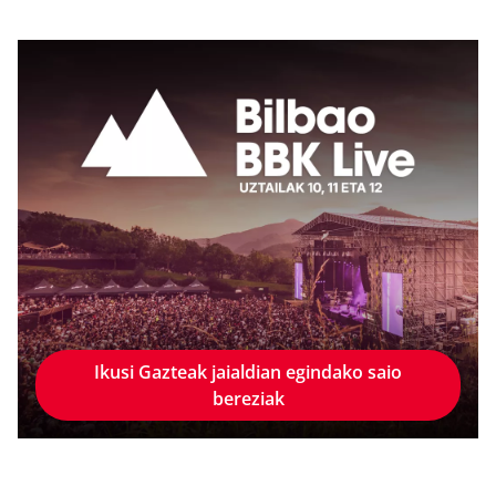
Ikusi Gazteak jaialdian egindako saio
bereziak