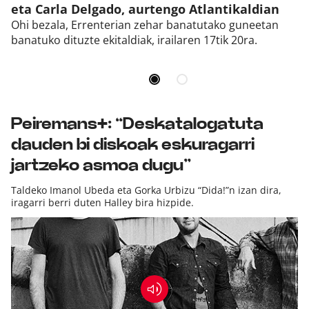
eta Carla Delgado, aurtengo Atlantikaldian
Ohi bezala, Errenterian zehar banatutako guneetan
banatuko dituzte ekitaldiak, irailaren 17tik 20ra.
Peiremans+: “Deskatalogatuta
dauden bi diskoak eskuragarri
jartzeko asmoa dugu”
Taldeko Imanol Ubeda eta Gorka Urbizu “Dida!”n izan dira,
iragarri berri duten Halley bira hizpide.