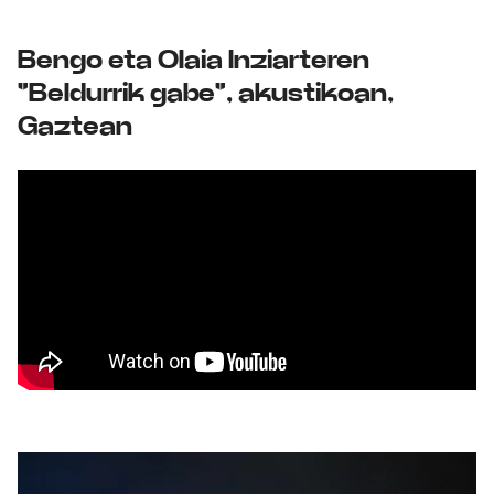
Bengo eta Olaia Inziarteren
"Beldurrik gabe", akustikoan,
Gaztean