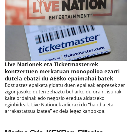
Live Nationek eta Ticketmasterrek
kontzertuen merkatuan monopolioa ezarri
dutela ebatzi du AEBko epaimahai batek
Bost astez epaiketa gidatu duen epaileak enpresek zer
zigor jasoko duten zehaztu beharko du orain: isunak,
kalte ordainak edo negozio eredua aldatzeko
eginbideak. Live Nationek adierazi du “handia eta
arrakastatsua izatea” ez dela legez kanpokoa.