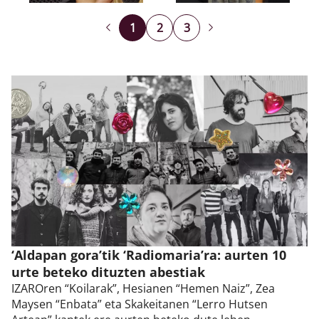
1
2
3
‘Aldapan gora’tik ‘Radiomaria’ra: aurten 10
urte beteko dituzten abestiak
IZAROren “Koilarak”, Hesianen “Hemen Naiz”, Zea
Maysen “Enbata” eta Skakeitanen “Lerro Hutsen