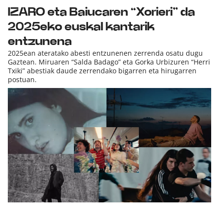
IZARO eta Baiucaren “Xorieri” da
2025eko euskal kantarik
entzunena
2025ean ateratako abesti entzunenen zerrenda osatu dugu
Gaztean. Miruaren “Salda Badago” eta Gorka Urbizuren “Herri
Txiki” abestiak daude zerrendako bigarren eta hirugarren
postuan.