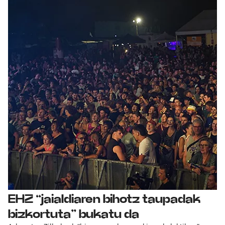
EHZ “jaialdiaren bihotz taupadak
bizkortuta” bukatu da