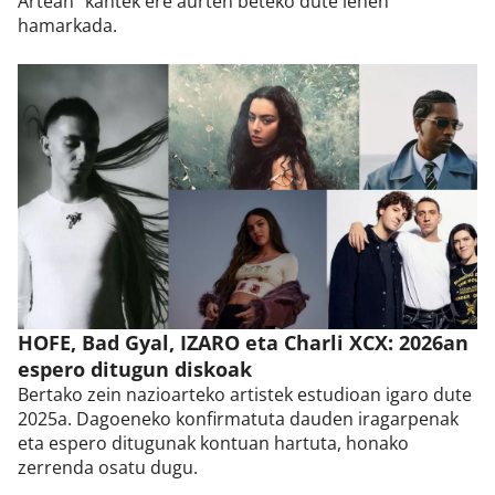
Artean” kantek ere aurten beteko dute lehen
hamarkada.
HOFE, Bad Gyal, IZARO eta Charli XCX: 2026an
espero ditugun diskoak
Bertako zein nazioarteko artistek estudioan igaro dute
2025a. Dagoeneko konfirmatuta dauden iragarpenak
eta espero ditugunak kontuan hartuta, honako
zerrenda osatu dugu.