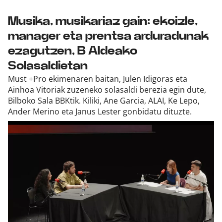
Musika, musikariaz gain: ekoizle,
manager eta prentsa arduradunak
ezagutzen, B Aldeako
Solasaldietan
Must +Pro ekimenaren baitan, Julen Idigoras eta
Ainhoa Vitoriak zuzeneko solasaldi berezia egin dute,
Bilboko Sala BBKtik. Kiliki, Ane Garcia, ALAI, Ke Lepo,
Ander Merino eta Janus Lester gonbidatu dituzte.