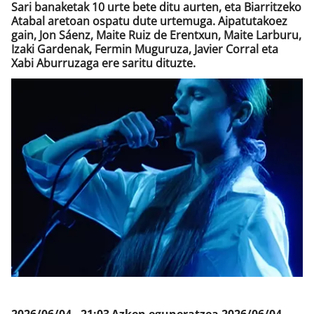
Sari banaketak 10 urte bete ditu aurten, eta Biarritzeko
Atabal aretoan ospatu dute urtemuga. Aipatutakoez
gain, Jon Sáenz, Maite Ruiz de Erentxun, Maite Larburu,
Izaki Gardenak, Fermin Muguruza, Javier Corral eta
Klisk
Xabi Aburruzaga ere saritu dituzte.