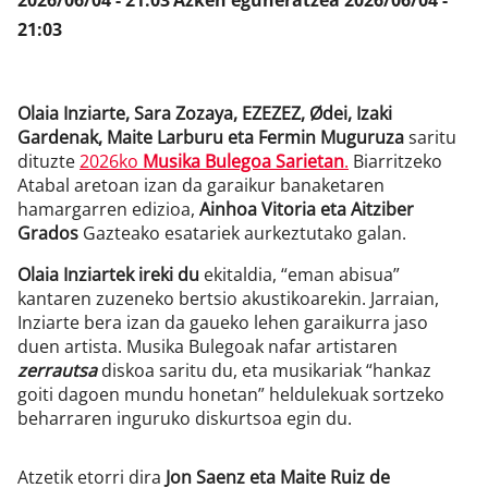
2026/06/04 - 21:03
Azken eguneratzea
2026/06/04 -
21:03
Olaia Inziarte, Sara Zozaya, EZEZEZ, Ødei, Izaki
Gardenak, Maite Larburu eta Fermin Muguruza
saritu
dituzte
2026ko
Musika Bulegoa Sarietan
.
Biarritzeko
Atabal aretoan izan da garaikur banaketaren
hamargarren edizioa,
Ainhoa Vitoria eta Aitziber
Grados
Gazteako esatariek aurkeztutako galan.
Olaia Inziartek ireki du
ekitaldia, “eman abisua”
kantaren zuzeneko bertsio akustikoarekin. Jarraian,
Inziarte bera izan da gaueko lehen garaikurra jaso
duen artista. Musika Bulegoak nafar artistaren
zerrautsa
diskoa saritu du, eta musikariak “hankaz
goiti dagoen mundu honetan” heldulekuak sortzeko
beharraren inguruko diskurtsoa egin du.
Atzetik etorri dira
Jon Saenz eta Maite Ruiz de