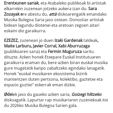
Erentxunen sariak
, eta Atabaleko publikoak bi artistak
elkarrekin zuzenean jotzeko aukera izan du.
Sara
Zozayak e
re abestu du,
attä
diskoarengatik emandako
Musika Bulegoa Saria jaso ostean. Donostiar artistak
bidean lagundu diotenei eta aretoan zegoen aitari
eskaini dio garaikurra.
EZEZEZ,
zuzenean jo duen
Izaki Gardenak
taldeak
,
Maite Larburu, Javier Corral, Xabi Aburruzaga
(publikoaren saria) eta
Fermin Muguruza
saritu
dituzte. Azken honek Etxepare Euskal Institutuaren
garaikurra eraman du, bere azken biran euskal musika
gure mugetatik kanpo zabaltzeko egindako lanagatik.
Honek "euskal musikaren ekosistema bizirik
mantentzen duten pertsona, kolektibo, gaztetxe eta
espazio guztiei" eskerrak eman dizkie.
Ødei
ek jaso du gaueko azken saria,
Goizegi hiltzeko
diskoagatik. Lapurtar rap musikariaren zuzenekoak itxi
du 2026ko Musika Bulegoa Sarien gala.