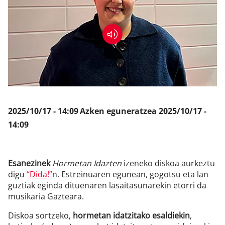
Klisk
2025/10/17 - 14:09
Azken eguneratzea
2025/10/17 -
14:09
Esanezinek
Hormetan Idazten
izeneko diskoa aurkeztu
digu
“Dida!”
n. Estreinuaren egunean, gogotsu eta lan
guztiak eginda dituenaren lasaitasunarekin etorri da
musikaria Gazteara.
Diskoa sortzeko,
hormetan idatzitako esaldiekin
,