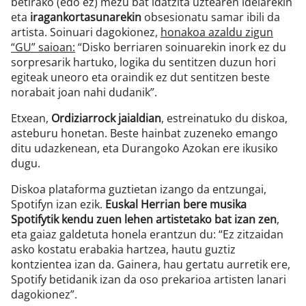
betirako (edo ez) mezu bat idatzita uztearen ideiarekin
eta
iragankortasunarekin
obsesionatu samar ibili da
artista. Soinuari dagokionez,
honakoa azaldu zigun
“GU” saioan:
“Disko berriaren soinuarekin inork ez du
sorpresarik hartuko, logika du sentitzen duzun hori
egiteak uneoro eta oraindik ez dut sentitzen beste
norabait joan nahi dudanik”.
Etxean,
Ordiziarrock jaialdian
, estreinatuko du diskoa,
asteburu honetan. Beste hainbat zuzeneko emango
ditu udazkenean, eta Durangoko Azokan ere ikusiko
dugu.
Diskoa plataforma guztietan izango da entzungai,
Spotifyn izan ezik.
Euskal Herrian bere musika
Spotifytik kendu zuen lehen artistetako bat izan zen
,
eta gaiaz galdetuta honela erantzun du: “Ez zitzaidan
asko kostatu erabakia hartzea, hautu guztiz
kontzientea izan da. Gainera, hau gertatu aurretik ere,
Spotify betidanik izan da oso prekarioa artisten lanari
dagokionez”.