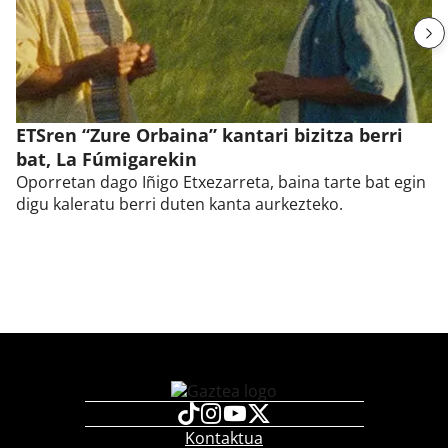
ETSren “Zure Orbaina” kantari bizitza berri
bat, La Fúmigarekin
Oporretan dago Iñigo Etxezarreta, baina tarte bat egin
digu kaleratu berri duten kanta aurkezteko.
Kontaktua