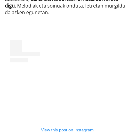
digu.
Melodiak eta soinuak onduta, letretan murgildu
da azken egunetan.
View this post on Instagram