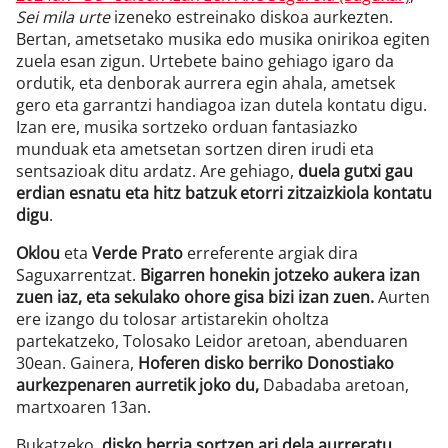
Sei mila urte
izeneko estreinako diskoa aurkezten.
Bertan, ametsetako musika edo musika onirikoa egiten
zuela esan zigun. Urtebete baino gehiago igaro da
ordutik, eta denborak aurrera egin ahala, ametsek
gero eta garrantzi handiagoa izan dutela kontatu digu.
Izan ere, musika sortzeko orduan fantasiazko
munduak eta ametsetan sortzen diren irudi eta
sentsazioak ditu ardatz. Are gehiago,
duela gutxi gau
erdian esnatu eta hitz batzuk etorri zitzaizkiola kontatu
digu
.
Oklou
eta
Verde Prato
erreferente argiak dira
Saguxarrentzat.
Bigarren honekin jotzeko aukera izan
zuen iaz, eta sekulako ohore gisa bizi izan zuen.
Aurten
ere izango du tolosar artistarekin oholtza
partekatzeko, Tolosako Leidor aretoan, abenduaren
30ean. Gainera,
Hoferen disko berriko Donostiako
aurkezpenaren aurretik joko du,
Dabadaba aretoan,
martxoaren 13an.
Bukatzeko,
disko berria sortzen ari dela aurreratu