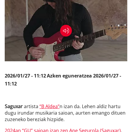
Klisk
2026/01/27 - 11:12
Azken eguneratzea
2026/01/27 -
11:12
Saguxar
artista
“B Aldea”
n izan da. Lehen aldiz hartu
dugu irundar musikaria saioan, aurten emango dituen
zuzeneko bereziak hizpide.
2024an “GU” saioan izan zen Ane Segurola (Saguxar)
,