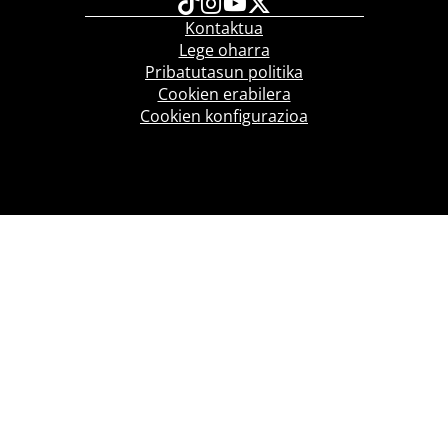
Kontaktua
Lege oharra
Pribatutasun politika
Cookien erabilera
Cookien konfigurazioa