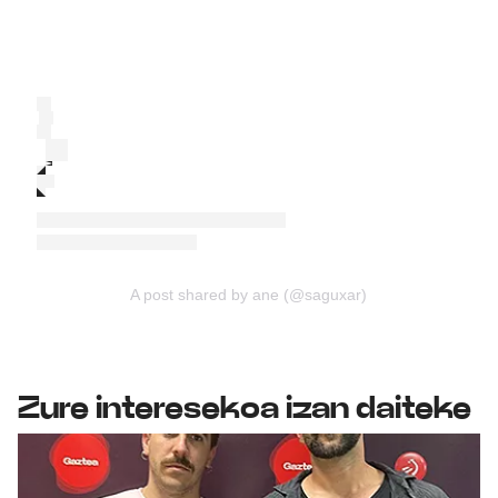
A post shared by ane (@saguxar)
Zure interesekoa izan daiteke