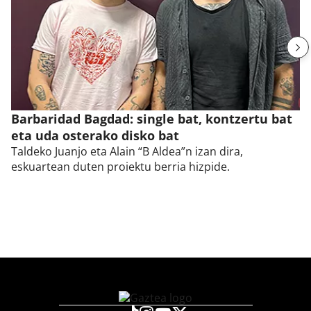
Barbaridad Bagdad: single bat, kontzertu bat
eta uda osterako disko bat
Taldeko Juanjo eta Alain “B Aldea”n izan dira,
eskuartean duten proiektu berria hizpide.