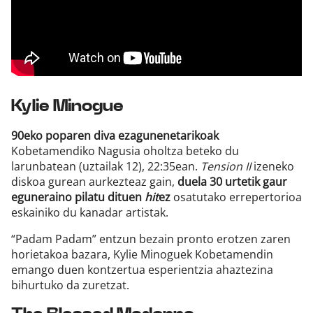
Kylie Minogue
90eko poparen diva ezagunenetarikoak
Kobetamendiko Nagusia oholtza beteko du
larunbatean (uztailak 12), 22:35ean.
Tension II
izeneko
diskoa gurean aurkezteaz gain,
duela 30 urtetik gaur
eguneraino pilatu dituen
hit
ez
osatutako errepertorioa
eskainiko du kanadar artistak.
“Padam Padam” entzun bezain pronto erotzen zaren
horietakoa bazara, Kylie Minoguek Kobetamendin
emango duen kontzertua esperientzia ahaztezina
bihurtuko da zuretzat.