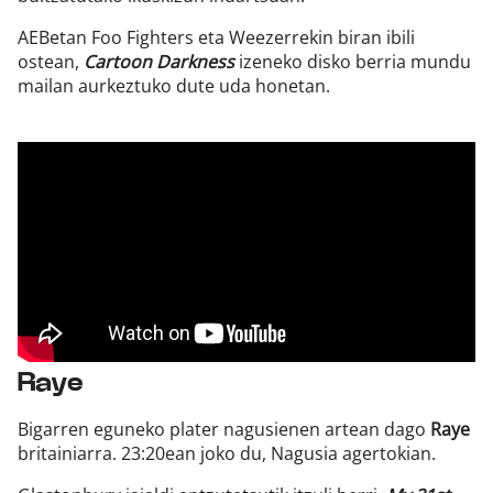
AEBetan Foo Fighters eta Weezerrekin biran ibili
ostean,
Cartoon Darkness
izeneko disko berria mundu
mailan aurkeztuko dute uda honetan.
Raye
Bigarren eguneko plater nagusienen artean dago
Raye
britainiarra. 23:20ean joko du, Nagusia agertokian.