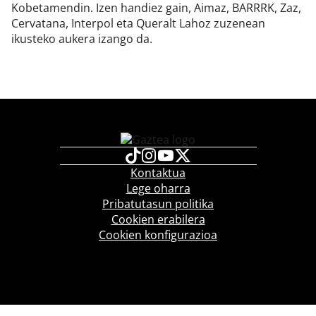
Kobetamendin. Izen handiez gain, Aimaz, BARRRK, Zaz,
Cervatana, Interpol eta Queralt Lahoz zuzenean
ikusteko aukera izango da.
Kontaktua
Lege oharra
Pribatutasun politika
Cookien erabilera
Cookien konfigurazioa