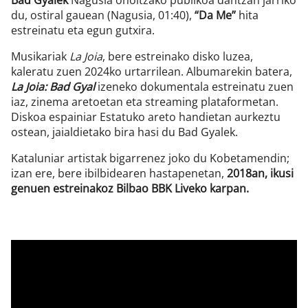
Bad Gyalek
Nagusia oholtzako publikoa dantzan jarriko
du, ostiral gauean (Nagusia, 01:40),
“Da Me”
hita
estreinatu eta egun gutxira.
Musikariak
La Joia
, bere estreinako disko luzea,
kaleratu zuen 2024ko urtarrilean. Albumarekin batera,
La Joia: Bad Gyal
izeneko dokumentala estreinatu zuen
iaz, zinema aretoetan eta streaming plataformetan.
Diskoa espainiar Estatuko areto handietan aurkeztu
ostean, jaialdietako bira hasi du Bad Gyalek.
Kataluniar artistak bigarrenez joko du Kobetamendin;
izan ere, bere ibilbidearen hastapenetan,
2018an, ikusi
genuen estreinakoz Bilbao BBK Liveko karpan.