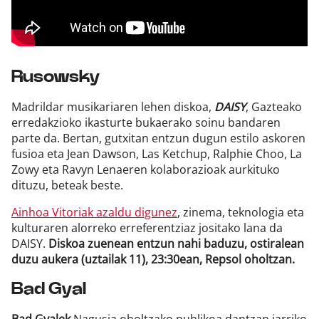
Rusowsky
Madrildar musikariaren lehen diskoa,
DAISY
, Gazteako
erredakzioko ikasturte bukaerako soinu bandaren
parte da. Bertan, gutxitan entzun dugun estilo askoren
fusioa eta Jean Dawson, Las Ketchup, Ralphie Choo, La
Zowy eta Ravyn Lenaeren kolaborazioak aurkituko
dituzu, beteak beste.
Ainhoa Vitoriak azaldu digunez
, zinema, teknologia eta
kulturaren alorreko erreferentziaz jositako lana da
DAISY.
Diskoa zuenean entzun nahi baduzu, ostiralean
duzu aukera (uztailak 11), 23:30ean, Repsol oholtzan.
Bad Gyal