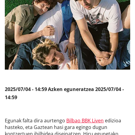
Klisk
2025/07/04 - 14:59
Azken eguneratzea
2025/07/04 -
14:59
Egunak falta dira aurtengo
Bilbao BBK Liven
edizioa
hasteko, eta Gaztean hasi gara egingo dugun
kontzertuen ibilbidea diseinatzen. Hiru egunetako