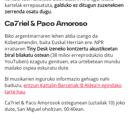
kartelak errepasatuta,
galduko ez ditugun zuzenekoen
zerrenda osatu dugu.
Ca7riel & Paco Amoroso
Biko argentinarraren lehen aldia izango da
Kobetamendin, baita Euskal Herrian ere. NPR
irratiaren
Tiny Desk izeneko kontzertu akustikoetan
biral bilakatu ostean
(38 milioi erreprodukzio ditu
YouTuben) ezagutu genituen, eta urtebetean mundu
mailako ospea eskuratu dute.
Bi musikarien inguruko informazio gehiago nahi
baduzu,
entzun Kattalin Barcenak ‘B Aldea’n egindako
tarte hau
.
Ca7riel & Paco Amorosok ostegunean (uztailak 10) joko
dute, San Miguel oholtzan, 00:40ean.