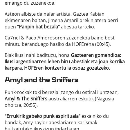
emango du zuzenekoa.
Asteon albiste da nafar artista, Gaztea Kabian
ekimenaren baitan, Jimena Amarillorekin atera berri
duen
“Panpin bat bezala”
abestia tarteko.
Ca7riel & Paco Amorosoren zuzenekoa baino bost
minutu beranduago hasiko da HOFErena (00:45).
Biak ikusi nahi badituzu, hona
Gaztearen gomendioa:
Ikusi argentinarren lehen hiru abestiak eta joan korrika
karpara, HOFEren kontzertu ia osoaz gozatzeko.
Amyl and the Sniffers
Punk-rockak toki berezia izango du ostiral iluntzean,
Amyl & The Sniffers
australiarren eskutik (Nagusia
oholtza, 20:55).
“Errukirik gabeko punk espirituala”
eskainiko du
bandak, Amy Taylor abeslariaren karismak
bultzatutako ikuskizun indartsuan.