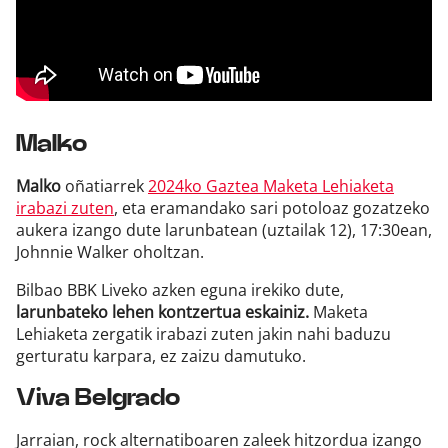
Malko
Malko
oñatiarrek
2024ko Gaztea Maketa Lehiaketa
irabazi zuten
, eta eramandako sari potoloaz gozatzeko
aukera izango dute larunbatean (uztailak 12), 17:30ean,
Johnnie Walker oholtzan.
Bilbao BBK Liveko azken eguna irekiko dute,
larunbateko lehen kontzertua eskainiz.
Maketa
Lehiaketa zergatik irabazi zuten jakin nahi baduzu
gerturatu karpara, ez zaizu damutuko.
Viva Belgrado
Jarraian, rock alternatiboaren zaleek hitzordua izango