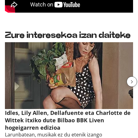
Zure interesekoa izan daiteke
Idles, Lily Allen, Dellafuente eta Charlotte de
Wittek itxiko dute Bilbao BBK Liven
hogeigarren edizioa
Larunbatean, musikak ez du etenik izango