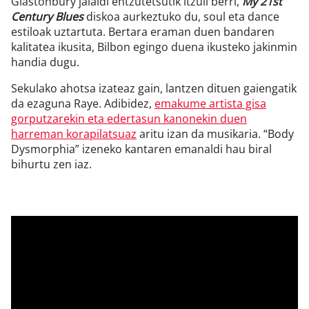
Glastonbury jaialdi entzutetsutik itzuli berri,
My 21st
Century Blues
diskoa aurkeztuko du, soul eta dance
estiloak uztartuta. Bertara eraman duen bandaren
kalitatea ikusita, Bilbon egingo duena ikusteko jakinmin
handia dugu.
Sekulako ahotsa izateaz gain, lantzen dituen gaiengatik
da ezaguna Raye. Adibidez,
emakume artista gisa
gorputzarekin eta edertasun kanonekin duen
harreman korapilatsuaz
aritu izan da musikaria. “Body
Dysmorphia” izeneko kantaren emanaldi hau biral
bihurtu zen iaz.