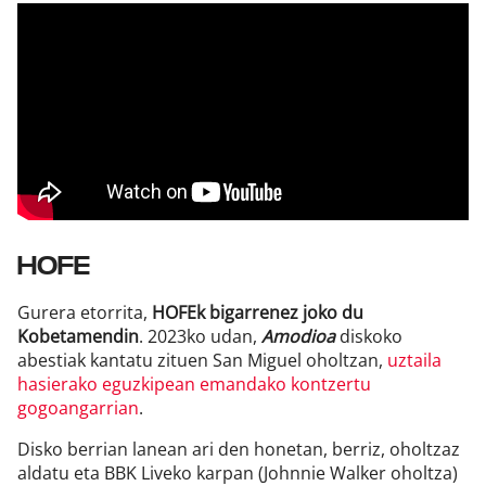
HOFE
Gurera etorrita,
HOFEk bigarrenez joko du
Kobetamendin
. 2023ko udan,
Amodioa
diskoko
abestiak kantatu zituen San Miguel oholtzan,
uztaila
hasierako eguzkipean emandako kontzertu
gogoangarrian
.
Disko berrian lanean ari den honetan, berriz, oholtzaz
aldatu eta BBK Liveko karpan (Johnnie Walker oholtza)