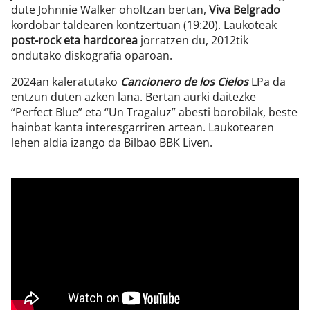
dute Johnnie Walker oholtzan bertan,
Viva Belgrado
kordobar taldearen kontzertuan (19:20). Laukoteak
post-rock eta hardcorea
jorratzen du, 2012tik
ondutako diskografia oparoan.
2024an kaleratutako
Cancionero de los Cielos
LPa da
entzun duten azken lana. Bertan aurki daitezke
“Perfect Blue” eta “Un Tragaluz” abesti borobilak, beste
hainbat kanta interesgarriren artean. Laukotearen
lehen aldia izango da Bilbao BBK Liven.