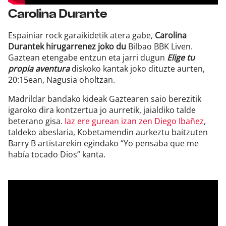
Carolina Durante
Espainiar rock garaikidetik atera gabe,
Carolina
Durantek hirugarrenez joko du
Bilbao BBK Liven.
Gaztean etengabe entzun eta jarri dugun
Elige tu
propia aventura
diskoko kantak joko dituzte aurten,
20:15ean, Nagusia oholtzan.
Madrildar bandako kideak Gaztearen saio berezitik
igaroko dira kontzertua jo aurretik, jaialdiko talde
beterano gisa.
Iaz ere gurean izan zen Diego Ibañez
,
taldeko abeslaria, Kobetamendin aurkeztu baitzuten
Barry B artistarekin egindako “Yo pensaba que me
había tocado Dios” kanta.