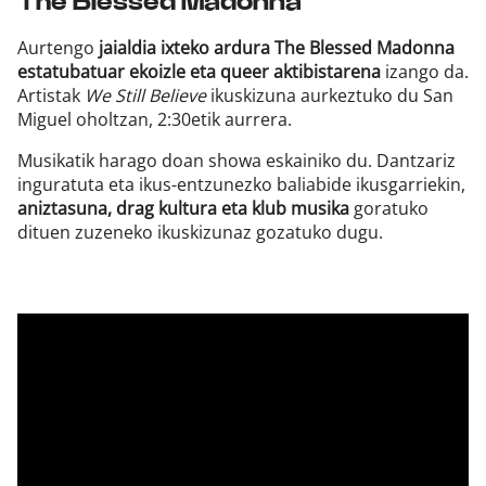
The Blessed Madonna
Aurtengo
jaialdia ixteko ardura The Blessed Madonna
estatubatuar ekoizle eta queer aktibistarena
izango da.
Artistak
We Still Believe
ikuskizuna aurkeztuko du San
Miguel oholtzan, 2:30etik aurrera.
Musikatik harago doan showa eskainiko du. Dantzariz
inguratuta eta ikus-entzunezko baliabide ikusgarriekin,
aniztasuna, drag kultura eta klub musika
goratuko
dituen zuzeneko ikuskizunaz gozatuko dugu.