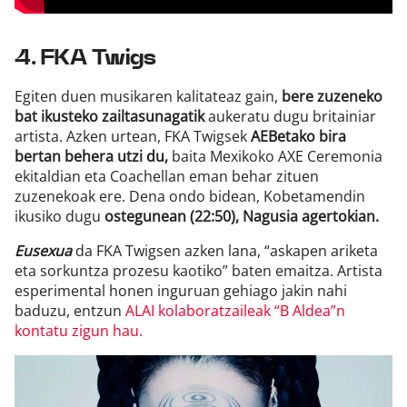
4. FKA Twigs
Egiten duen musikaren kalitateaz gain,
bere zuzeneko
bat ikusteko zailtasunagatik
aukeratu dugu britainiar
artista. Azken urtean, FKA Twigsek
AEBetako bira
bertan behera utzi du,
baita Mexikoko AXE Ceremonia
ekitaldian eta Coachellan eman behar zituen
zuzenekoak ere. Dena ondo bidean, Kobetamendin
ikusiko dugu
ostegunean (22:50), Nagusia agertokian.
Eusexua
da FKA Twigsen azken lana, “askapen ariketa
eta sorkuntza prozesu kaotiko” baten emaitza. Artista
esperimental honen inguruan gehiago jakin nahi
baduzu, entzun
ALAI kolaboratzaileak “B Aldea”n
kontatu zigun hau.