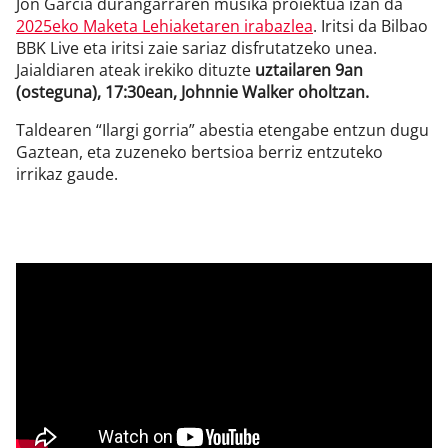
Jon Garcia durangarraren musika proiektua izan da
2025eko Maketa Lehiaketaren irabazlea
. Iritsi da Bilbao
BBK Live eta iritsi zaie sariaz disfrutatzeko unea.
Jaialdiaren ateak irekiko dituzte
uztailaren 9an
(osteguna), 17:30ean, Johnnie Walker oholtzan.
Taldearen “Ilargi gorria” abestia etengabe entzun dugu
Gaztean, eta zuzeneko bertsioa berriz entzuteko
irrikaz gaude.