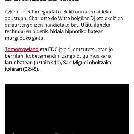
Azken urteetan egindako elektronikaren aldeko
apustuan, Charlotte de Witte belgikar DJ eta ekoizlea
da aurtengo izen handietako bat.
Ukitu iluneko
technoaren bidetik, bidaia hipnotiko batean
murgilduko gaitu.
Tomorrowland
eta EDC
jaialdi entzutetsuetan jo
berritan, Kobetamendin izango dugu musikaria,
larunbatean (uztailak 11), San Miguel oholtzako
itxieran (02:45).