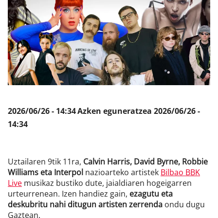
Klisk
2026/06/26 - 14:34
Azken eguneratzea
2026/06/26 -
14:34
Uztailaren 9tik 11ra,
Calvin Harris, David Byrne, Robbie
Williams eta Interpol
nazioarteko artistek
Bilbao BBK
Live
musikaz bustiko dute, jaialdiaren hogeigarren
urteurrenean. Izen handiez gain,
ezagutu eta
deskubritu nahi ditugun artisten zerrenda
ondu dugu
Gaztean.