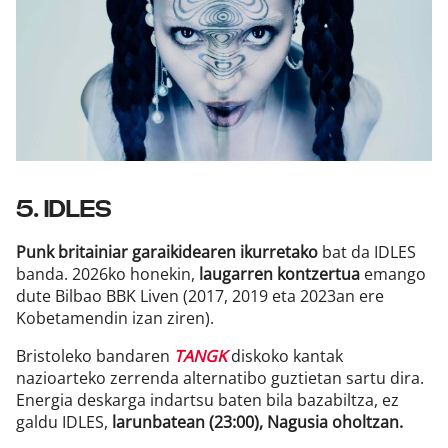
5. IDLES
Punk britainiar garaikidearen ikurretako
bat da IDLES
banda. 2026ko honekin,
laugarren kontzertua
emango
dute Bilbao BBK Liven (2017, 2019 eta 2023an ere
Kobetamendin izan ziren).
Bristoleko bandaren
TANGK
diskoko kantak
nazioarteko zerrenda alternatibo guztietan sartu dira.
Energia deskarga indartsu baten bila bazabiltza, ez
galdu IDLES,
larunbatean (23:00), Nagusia oholtzan.