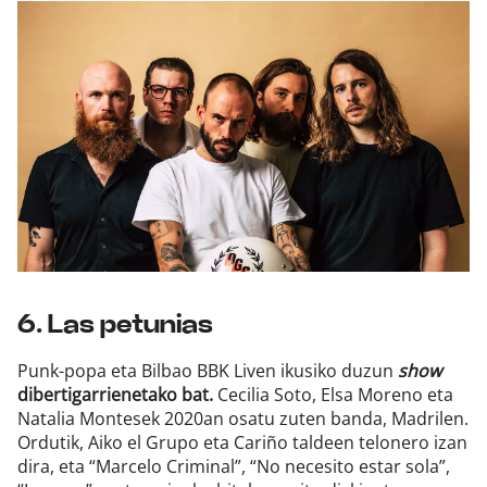
6. Las petunias
Punk-popa eta Bilbao BBK Liven ikusiko duzun
show
dibertigarrienetako bat.
Cecilia Soto, Elsa Moreno eta
Natalia Montesek 2020an osatu zuten banda, Madrilen.
Ordutik, Aiko el Grupo eta Cariño taldeen telonero izan
dira, eta “Marcelo Criminal”, “No necesito estar sola”,