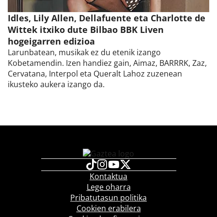
Idles, Lily Allen, Dellafuente eta Charlotte de
Wittek itxiko dute Bilbao BBK Liven
hogeigarren edizioa
Larunbatean, musikak ez du etenik izango
Kobetamendin. Izen handiez gain, Aimaz, BARRRK, Zaz,
Cervatana, Interpol eta Queralt Lahoz zuzenean
ikusteko aukera izango da.
Kontaktua
Lege oharra
Pribatutasun politika
Cookien erabilera