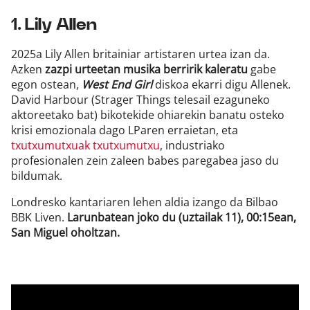
1. Lily Allen
2025a Lily Allen britainiar artistaren urtea izan da.
Azken
zazpi urteetan musika berririk kaleratu
gabe
egon ostean,
West End Girl
diskoa ekarri digu Allenek.
David Harbour (Strager Things telesail ezaguneko
aktoreetako bat) bikotekide ohiarekin banatu osteko
krisi emozionala dago LParen erraietan, eta
txutxumutxuak txutxumutxu
, industriako
profesionalen zein zaleen babes paregabea jaso du
bildumak.
Londresko kantariaren lehen aldia izango da Bilbao
BBK Liven.
Larunbatean joko du (uztailak 11), 00:15ean,
San Miguel oholtzan.