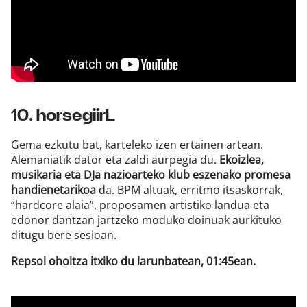
10. horsegiirL
Gema ezkutu bat, karteleko izen ertainen artean.
Alemaniatik dator eta zaldi aurpegia du.
Ekoizlea,
musikaria eta DJa nazioarteko klub eszenako promesa
handienetarikoa
da. BPM altuak, erritmo itsaskorrak,
“hardcore alaia”, proposamen artistiko landua eta
edonor dantzan jartzeko moduko doinuak aurkituko
ditugu bere sesioan.
Repsol oholtza itxiko du larunbatean, 01:45ean.