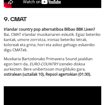
9. CMAT
Irlandar country pop alternatiboa Bilbao BBK Liven?
Bai, CMAT irlandar musikariaren eskutik. Egiaz beteriko
kantak, umore zorrotza, ironiaz beteriko letrak,
koloreak eta grina, hori eta askoz gehiago eskainiko
digu CMATek.
Musikaria Bartzelonako Primavera Sound jaialdian
egon berri da,
EURO-COUNTRY
izeneko diskoa
aurkezten. Bere unibertsoan murgilduko gara,
ostiralean (uztailak 10), Repsol agertokian (01:30).