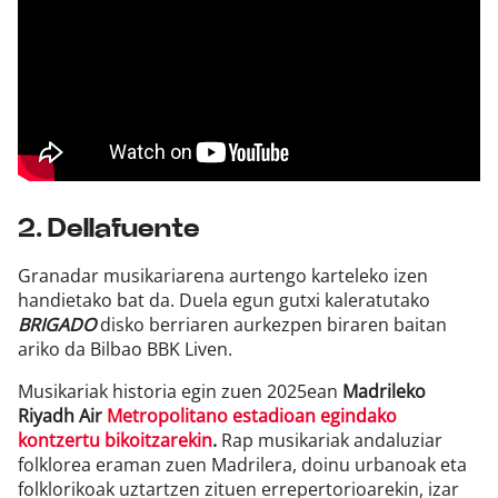
2. Dellafuente
Granadar musikariarena aurtengo karteleko izen
handietako bat da. Duela egun gutxi kaleratutako
BRIGADO
disko berriaren aurkezpen biraren baitan
ariko da Bilbao BBK Liven.
Musikariak historia egin zuen 2025ean
Madrileko
Riyadh Air
Metropolitano estadioan egindako
kontzertu bikoitzarekin
.
Rap musikariak andaluziar
folklorea eraman zuen Madrilera, doinu urbanoak eta
folklorikoak uztartzen zituen errepertorioarekin, izar