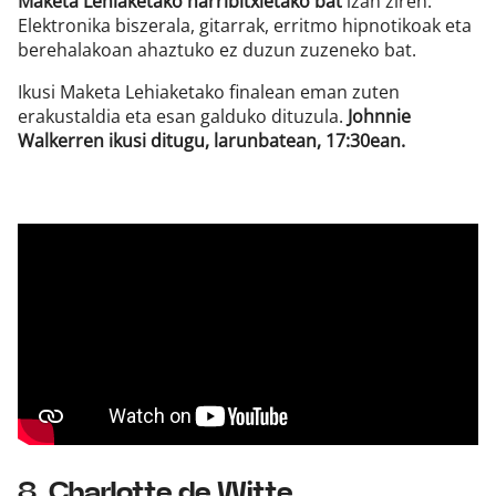
Maketa Lehiaketako harribitxietako bat
izan ziren.
Elektronika biszerala, gitarrak, erritmo hipnotikoak eta
berehalakoan ahaztuko ez duzun zuzeneko bat.
Ikusi Maketa Lehiaketako finalean eman zuten
erakustaldia eta esan galduko dituzula.
Johnnie
Walkerren ikusi ditugu, larunbatean, 17:30ean.
8. Charlotte de Witte