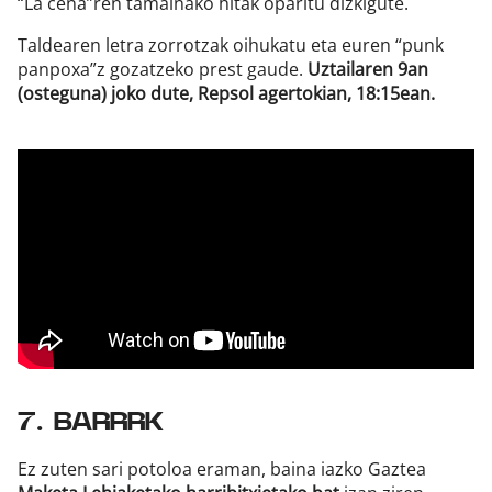
“La cena”ren tamainako hitak oparitu dizkigute.
Taldearen letra zorrotzak oihukatu eta euren “punk
panpoxa”z gozatzeko prest gaude.
Uztailaren 9an
(osteguna) joko dute, Repsol agertokian, 18:15ean.
7. BARRRK
Ez zuten sari potoloa eraman, baina iazko Gaztea