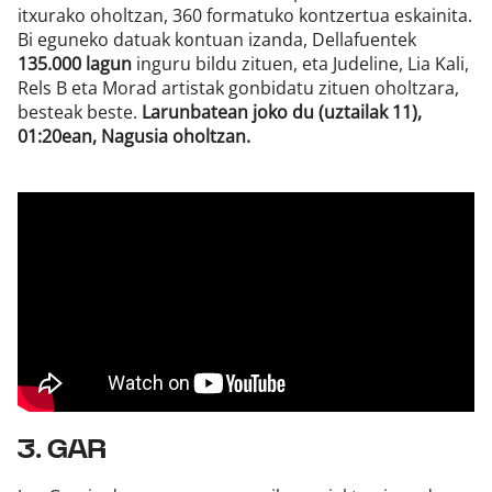
itxurako oholtzan, 360 formatuko kontzertua eskainita.
Bi eguneko datuak kontuan izanda, Dellafuentek
135.000 lagun
inguru bildu zituen, eta Judeline, Lia Kali,
Rels B eta Morad artistak gonbidatu zituen oholtzara,
besteak beste.
Larunbatean joko du (uztailak 11),
01:20ean, Nagusia oholtzan.
3. GAR