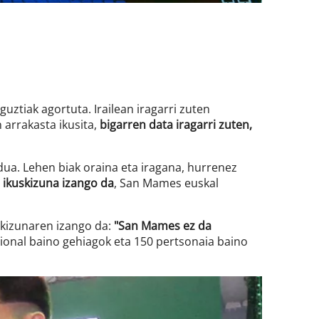
ztiak agortuta. Irailean iragarri zuten
arrakasta ikusita,
bigarren data iragarri zuten,
dua. Lehen biak oraina eta iragana, hurrenez
n ikuskizuna izango da
, San Mames euskal
skizunaren izango da:
"San Mames ez da
sional baino gehiagok eta 150 pertsonaia baino