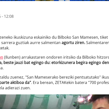
 - 12:08
eneko ikuskizuna eskainiko du Bilboko San Mamesen, tiket gu
a sarrera guztiak aurre salmentan
agortu ziren.
Salmentaren 
ketak.
en
(Ilunben) arrakastaren ondoren iritsiko da Bilboko hitzor
a, beste jauzi bat egingo du: etorkizunera begira egingo de
a.
zaldu zuenez, "San Mameserako bereziki pentsatutako" iku
arte aktiboa da"
. Era berean, ZETAKekin batera "700 profe
la adierazi zuen.