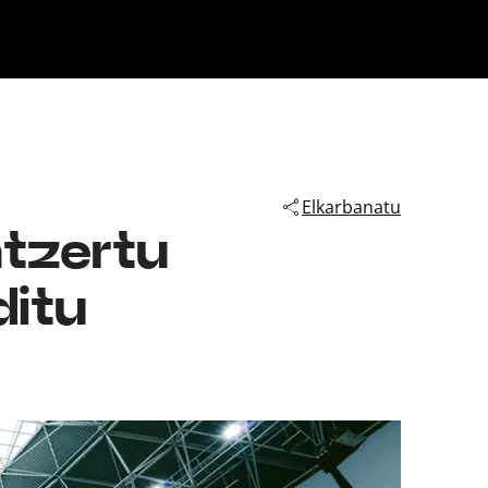
Klisk
Elkarbanatu
ntzertu
ditu