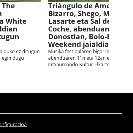
 The
Triángulo de Amor
a
Bizarro, Shego, Marte
a White
Lasarte eta Sal del
aldian
Coche, abenduan
itugun
Donostian, Bolo-Bolo
Weekend jaialdian
galduko ez ditugun
Musika festibalaren bigarren edizioa
 egin dugu
abenduaren 11n eta 12an egingo dute
Intxaurrondo Kultur Elkartean.
onfigurazioa