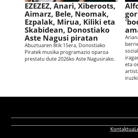
EZEZEZ, Anari, Xiberoots,
Alf
Aimarz, Bele, Neomak,
gor
Ezpalak, Mirua, Kiliki eta
'bo
Skabidean, Donostiako
am
Aste Nagusi piratan
Arian
berri
Abuztuaren 8tik 15era, Donostiako
sozial
Piratek musika programazio oparoa
iraga
prestatu dute 2026ko Aste Nagusirako.
eta o
artis
iruzk
Kontaktua
L