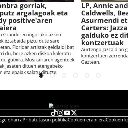
onbra gorriak,
LP, Annie and
putz argalagoak eta
Caldwells, Be
dy positive'aren
Asurmendi et
aiera
Carters: Jazz
galduko ez d
a Granderen inguruko azken
ek eztabaida piztu dute sare
kontzertuak
etan. Floridar artistak geldialdi bat
Aurtengo Jazzaldian 
rri du, bere azken diskoa kaleratu
kontzertuen zerrenda
rdu gutxira. Musikariaren agenteek
Gaztean.
tak jasaten dituen etengabeko
in eta epaiak salatu dituzte.
ege oharra
Pribatutasun politika
Cookien erabilera
Cookien k