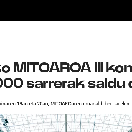
ika
Ekitaldiak
Ikus-entzunezkoak
Gaztea Sariak
Maketa Lehiaketa
Zeidfest Gaztea
Bilbao BBK Live
Euskarabentura
o MITOAROA III ko
00 sarrerak saldu 
inaren 19an eta 20an, MITOAROaren emanaldi berriarekin.