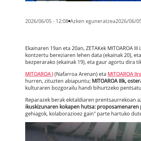
2026/06/05 - 12:08
Azken eguneratzea
2026/06/05
Ekainaren 19an eta 20an, ZETAKek MITOAROA III iz
kontzertu bereziaren lehen data (ekainak 20), et
bezperarako (ekainak 19), eta gaur agortu dira ti
MITOAROA I
(Nafarroa Arenan) eta
MITOAROA IIr
hurren, zituzten abiapuntu;
MITOAROA IIIk, oster
kulturaren bozgorailu handi bihurtzeko pentsatu
Reparazek berak ekitaldiaren prentsaurrekoan a
ikuskizunaren kokapen hutsa: proposamenaren p
gehiagok, kolaborazioez gain" parte hartuko dute