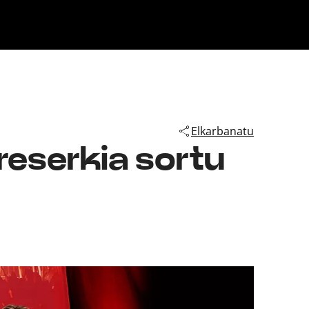
Klisk
Elkarbanatu
reserkia sortu