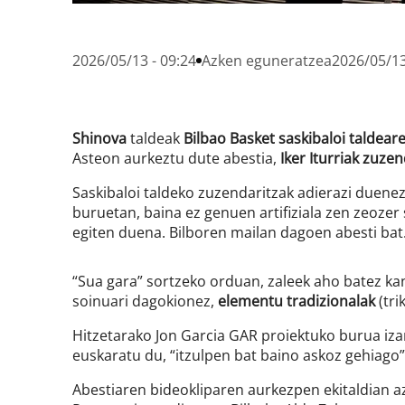
2026/05/13 - 09:24
Azken eguneratzea
2026/05/13
Shinova
taldeak
Bilbao Basket saskibaloi taldear
Asteon aurkeztu dute abestia,
Iker Iturriak zuze
Saskibaloi taldeko zuzendaritzak adierazi duenez
buruetan, baina ez genuen artifiziala zen zeozer
egiten duena. Bilboren mailan dagoen abesti bat.
“Sua gara” sortzeko orduan, zaleek aho batez ka
soinuari dagokionez,
elementu tradizionalak
(tri
Hitzetarako Jon Garcia GAR proiektuko burua iza
euskaratu du, “itzulpen bat baino askoz gehiago”
Abestiaren bideokliparen aurkezpen ekitaldian az