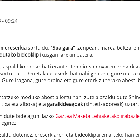
 - 09:24
en ereserkia
sortu du.
“Sua gara”
izenpean, marea beltzaren z
ndutako bideoklip i
kusgarriarekin batera.
, aspaldiko behar bati erantzuten dio Shinovaren ereserkia
 sortu nahi. Benetako ereserki bat nahi genuen, gure norta
 Gure iragana, gure oraina eta gure etorkizunerako abesti b
ntatzeko moduko abestia lortu nahi zutela azaldu dute Shino
kitixa eta alboka) eta
garaikideagoak
(sintetizadoreak) uztart
n dute bidelagun. Iazko
Gaztea Maketa Lehiaketako irabazl
 eginez.
aldu dutenez, ereserkiaren eta bideokliparen arteko harrema