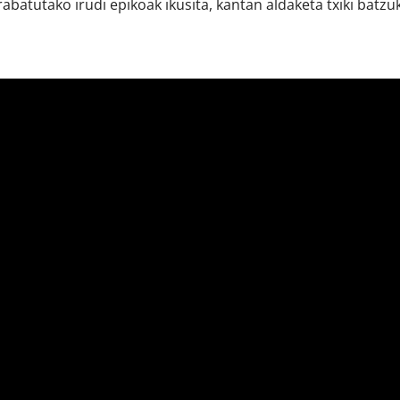
batutako irudi epikoak ikusita, kantan aldaketa txiki batzuk