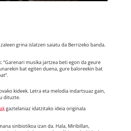
aleen grina islatzen saiatu da Berrizeko banda.
k: “Garenari musika jartzea beti egon da geure
sunarekin bat egiten duena, gure baloreekin bat
at”.
vako kideek. Letra eta melodia indartsuaz gain,
u dituzte.
eak
gaztelaniaz idatzitako ideia originala
na sinbiotikoa izan da. Hala, Miribillan,