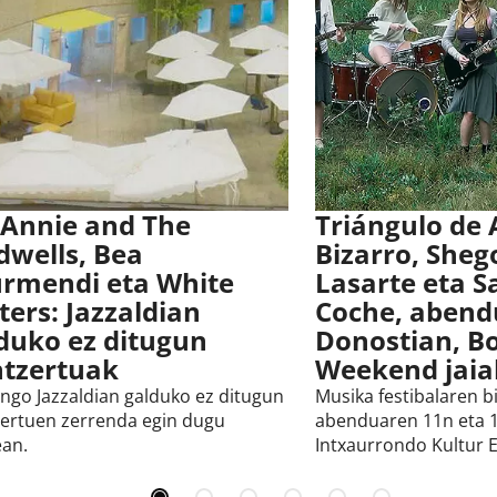
 Annie and The
Triángulo de
dwells, Bea
Bizarro, Sheg
rmendi eta White
Lasarte eta Sa
ters: Jazzaldian
Coche, aben
duko ez ditugun
Donostian, Bo
tzertuak
Weekend jaia
ngo Jazzaldian galduko ez ditugun
Musika festibalaren b
ertuen zerrenda egin dugu
abenduaren 11n eta 1
an.
Intxaurrondo Kultur E