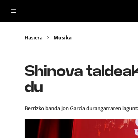
Irratia
Top Gaztea
Podcastak
Mus
Dida
Hasiera
Musika
Gu
B Aldea
Bitan
Shinova taldeak
du
Berrizko banda Jon Garcia durangarraren laguntz