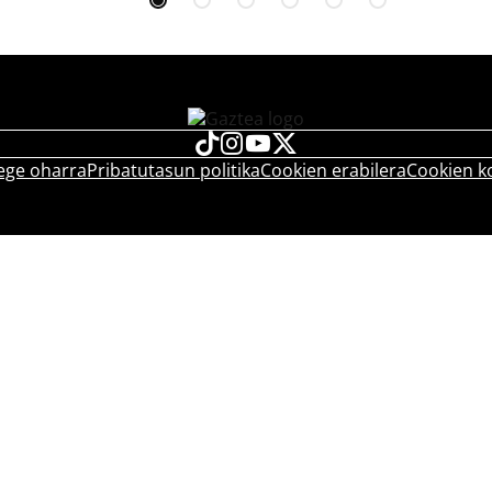
ege oharra
Pribatutasun politika
Cookien erabilera
Cookien k