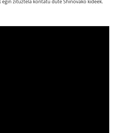
 egin zituztela kontatu dute Shinovako kideek.