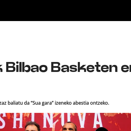
ika
Ekitaldiak
Ikus-entzunezkoak
Gaztea Sariak
Maketa Lehiaketa
Zeidfest Gaztea
Bilbao BBK Live
Euskarabentura
 Bilbao Basketen e
az baliatu da “Sua gara” izeneko abestia ontzeko.