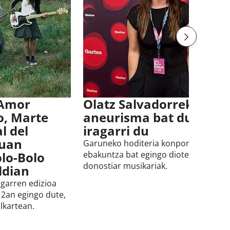
 Amor
Olatz Salvadorrek
o, Marte
aneurisma bat duela
l del
iragarri du
duan
Garuneko hoditeria konpontzeko
lo-Bolo
ebakuntza bat egingo diotela azaldu 
donostiar musikariak.
ldian
igarren edizioa
2an egingo dute,
lkartean.