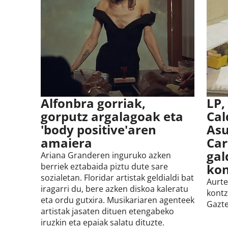
Alfonbra gorriak,
LP,
gorputz argalagoak eta
Cal
'body positive'aren
Asu
amaiera
Car
gal
Ariana Granderen inguruko azken
berriek eztabaida piztu dute sare
kon
sozialetan. Floridar artistak geldialdi bat
Aurte
iragarri du, bere azken diskoa kaleratu
kontz
eta ordu gutxira. Musikariaren agenteek
Gazte
artistak jasaten dituen etengabeko
iruzkin eta epaiak salatu dituzte.