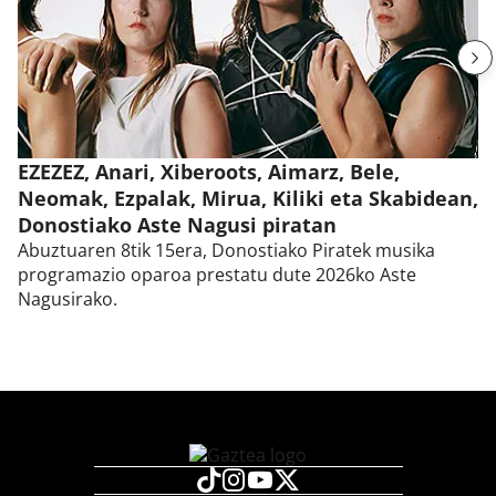
EZEZEZ, Anari, Xiberoots, Aimarz, Bele,
Neomak, Ezpalak, Mirua, Kiliki eta Skabidean,
Donostiako Aste Nagusi piratan
Abuztuaren 8tik 15era, Donostiako Piratek musika
programazio oparoa prestatu dute 2026ko Aste
Nagusirako.