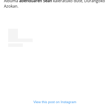
Albuma
abenduaren 5ean
kaleratuko dute, Durangoko
Azokan.
View this post on Instagram