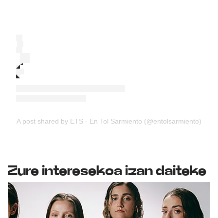
A post shared by ETS - En Tol Sarmiento (@entolsarmiento)
Zure interesekoa izan daiteke