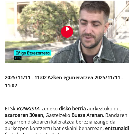
Klisk
2025/11/11 - 11:02
Azken eguneratzea
2025/11/11 -
11:02
ETSk
KONKISTA
izeneko
disko berria
aurkeztuko du,
azaroaren 30ean
, Gasteizeko
Buesa Arenan
. Bandaren
seigarren diskoaren kaleratzea berezia izango da,
aurkezpen kontzertu bat eskaini beharrean,
entzunaldi