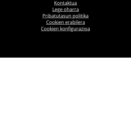
Kontaktua
Lege oharra
Pribatutasun politika
Cookien erabilera
Cookien konfigurazioa