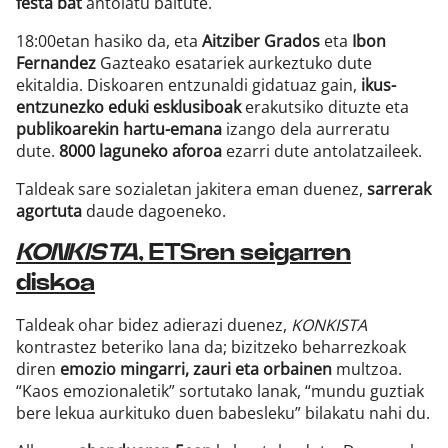
festa bat
antolatu baitute.
18:00etan hasiko da, eta
Aitziber Grados
eta
Ibon
Fernandez
Gazteako esatariek aurkeztuko dute
ekitaldia. Diskoaren entzunaldi gidatuaz gain,
ikus-
entzunezko eduki esklusiboak
erakutsiko dituzte eta
publikoarekin hartu-emana
izango dela aurreratu
dute.
8000 laguneko aforoa
ezarri dute antolatzaileek.
Taldeak sare sozialetan jakitera eman duenez,
sarrerak
agortuta
daude dagoeneko.
KONKISTA
, ETSren seigarren
diskoa
Taldeak ohar bidez adierazi duenez,
KONKISTA
kontrastez beteriko lana da; bizitzeko beharrezkoak
diren
emozio mingarri, zauri eta orbainen
multzoa.
“Kaos emozionaletik” sortutako lanak, “mundu guztiak
bere lekua aurkituko duen babesleku” bilakatu nahi du.