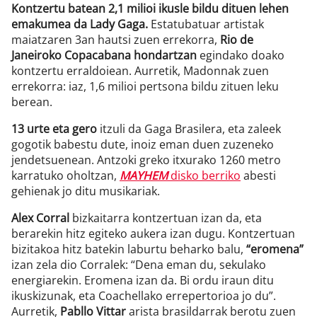
Kontzertu batean 2,1 milioi ikusle bildu dituen lehen
emakumea da Lady Gaga.
Estatubatuar artistak
maiatzaren 3an hautsi zuen errekorra,
Rio de
Janeiroko Copacabana hondartzan
egindako doako
kontzertu erraldoiean. Aurretik, Madonnak zuen
errekorra: iaz, 1,6 milioi pertsona bildu zituen leku
berean.
13 urte eta gero
itzuli da Gaga Brasilera, eta zaleek
gogotik babestu dute, inoiz eman duen zuzeneko
jendetsuenean. Antzoki greko itxurako 1260 metro
karratuko oholtzan,
MAYHEM
disko berriko
abesti
gehienak jo ditu musikariak.
Alex Corral
bizkaitarra kontzertuan izan da, eta
berarekin hitz egiteko aukera izan dugu. Kontzertuan
bizitakoa hitz batekin laburtu beharko balu,
“eromena”
izan zela dio Corralek: “Dena eman du, sekulako
energiarekin. Eromena izan da. Bi ordu iraun ditu
ikuskizunak, eta Coachellako errepertorioa jo du”.
Aurretik,
Pabllo Vittar
arista brasildarrak berotu zuen