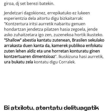
giroa, dj set berezi batekin.
Jendetzari dagokionez, errepikatuko ez lukeen
esperientzia dela aitortu digu bizkaitarrak:
"Kontzertura iritsi aurretik nabaritu genuen
hondartzan jendetza pilatzen hasia zegoela, jende
asko zuhaitzetara igo zen, zuzenekoa hortik ikusteko.
"Shallow" abestia kantatu zutenean, Brasilen sekulako
arrakasta duen kanta da, kamerek publikoa enfokatu
zuten lehen aldiz eta une horretan konturatu ginen
kontzertuaren dimentsioaz
". Ikuskizuna hasi aurretik,
ura bukatu zela
kontatu digu Corralek.
Bi atxilotu, atentatu delituagatik