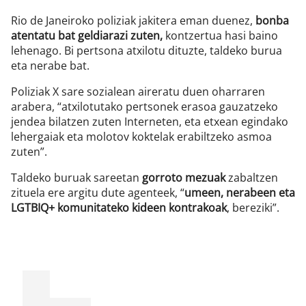
Rio de Janeiroko poliziak jakitera eman duenez,
bonba
atentatu bat geldiarazi zuten,
kontzertua hasi baino
lehenago. Bi pertsona atxilotu dituzte, taldeko burua
eta nerabe bat.
Poliziak X sare sozialean aireratu duen oharraren
arabera, “atxilotutako pertsonek erasoa gauzatzeko
jendea bilatzen zuten Interneten, eta etxean egindako
lehergaiak eta molotov koktelak erabiltzeko asmoa
zuten”.
Taldeko buruak sareetan
gorroto mezuak
zabaltzen
zituela ere argitu dute agenteek,
“
umeen, nerabeen eta
LGTBIQ+ komunitateko kideen kontrakoak
, bereziki”.