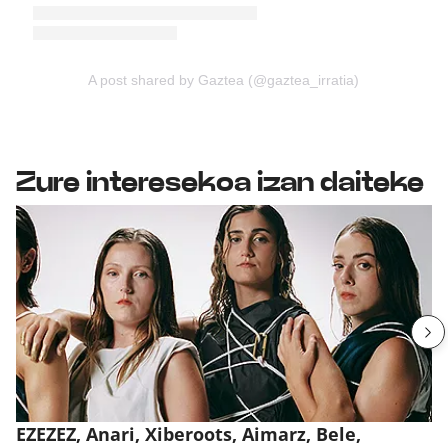
A post shared by Gaztea (@gaztea_irratia)
Zure interesekoa izan daiteke
EZEZEZ, Anari, Xiberoots, Aimarz, Bele,