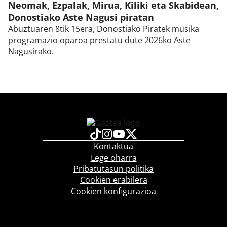
Neomak, Ezpalak, Mirua, Kiliki eta Skabidean,
Donostiako Aste Nagusi piratan
Abuztuaren 8tik 15era, Donostiako Piratek musika
programazio oparoa prestatu dute 2026ko Aste
Nagusirako.
Kontaktua
Lege oharra
Pribatutasun politika
Cookien erabilera
Cookien konfigurazioa