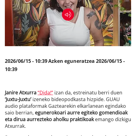
Klisk
2026/06/15 - 10:39
Azken eguneratzea
2026/06/15 -
10:39
Janire Atxurra
“Dida!”
izan da, estreinatu berri duen
‘Juxtu-Juxtu’
izeneko bideopodkasta hizpide. GUAU
audio plataformak Gaztearekin elkarlanean egindako
saio berrian,
egunerokoari aurre egiteko gomendioak
eta dirua aurrezteko aholku praktikoak
emango dizkigu
Atxurrak.