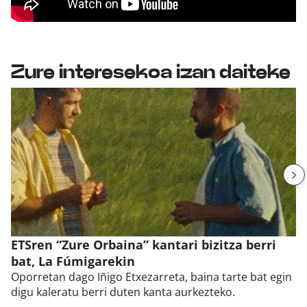
Zure interesekoa izan daiteke
ETSren “Zure Orbaina” kantari bizitza berri
bat, La Fúmigarekin
Oporretan dago Iñigo Etxezarreta, baina tarte bat egin
digu kaleratu berri duten kanta aurkezteko.