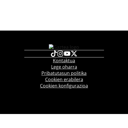
Kontaktua
Lege oharra
Pribatutasun politika
Cookien erabilera
Cookien konfigurazioa