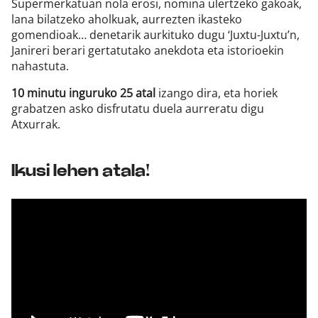
Supermerkatuan nola erosi, nomina ulertzeko gakoak,
lana bilatzeko aholkuak, aurrezten ikasteko
gomendioak… denetarik aurkituko dugu ‘Juxtu-Juxtu’n,
Janireri berari gertatutako anekdota eta istorioekin
nahastuta.
10 minutu inguruko 25 atal
izango dira, eta horiek
grabatzen asko disfrutatu duela aurreratu digu
Atxurrak.
Ikusi lehen atala!