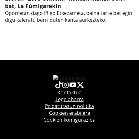
bat, La Fúmigarekin
Oporretan dago Iñigo Etxezarreta, baina tarte bat egin
digu kaleratu berri duten kanta aurkezteko.
Kontaktua
Lege oharra
Pribatutasun politika
Cookien erabilera
Cookien konfigurazioa