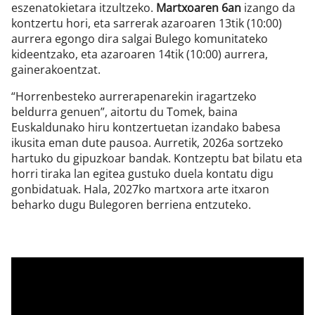
eszenatokietara itzultzeko.
Martxoaren 6an
izango da
kontzertu hori, eta sarrerak azaroaren 13tik (10:00)
aurrera egongo dira salgai Bulego komunitateko
kideentzako, eta azaroaren 14tik (10:00) aurrera,
gainerakoentzat.
“Horrenbesteko aurrerapenarekin iragartzeko
beldurra genuen”, aitortu du Tomek, baina
Euskaldunako hiru kontzertuetan izandako babesa
ikusita eman dute pausoa. Aurretik, 2026a sortzeko
hartuko du gipuzkoar bandak. Kontzeptu bat bilatu eta
horri tiraka lan egitea gustuko duela kontatu digu
gonbidatuak. Hala, 2027ko martxora arte itxaron
beharko dugu Bulegoren berriena entzuteko.