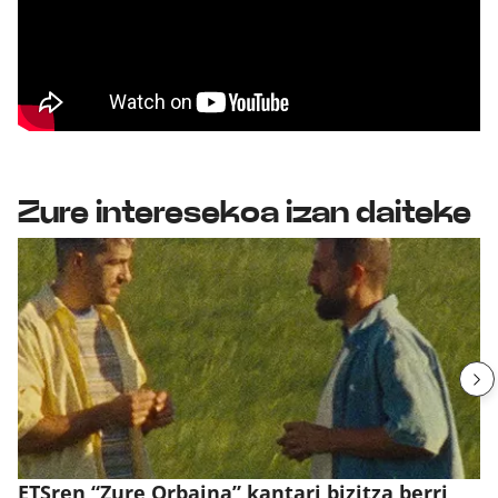
Zure interesekoa izan daiteke
ETSren “Zure Orbaina” kantari bizitza berri