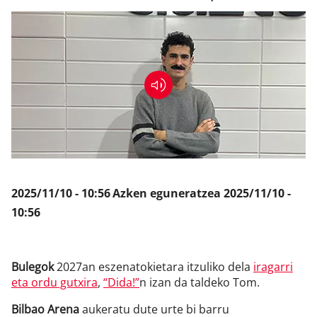
Klisk
2025/11/10 - 10:56
Azken eguneratzea
2025/11/10 -
10:56
Bulegok
2027an eszenatokietara itzuliko dela
iragarri
eta ordu gutxira
,
“Dida!”
n izan da taldeko Tom.
Bilbao Arena
aukeratu dute urte bi barru