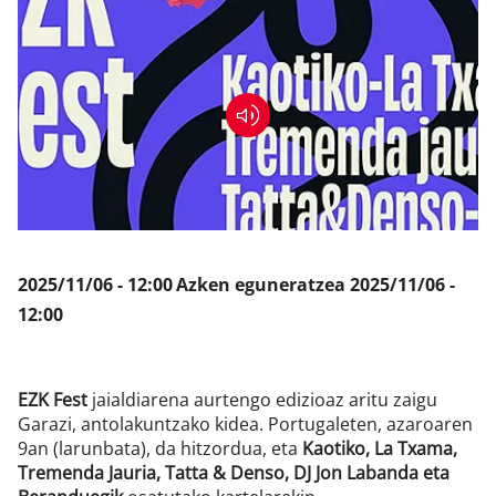
Klisk
2025/11/06 - 12:00
Azken eguneratzea
2025/11/06 -
12:00
EZK Fest
jaialdiarena aurtengo edizioaz aritu zaigu
Garazi, antolakuntzako kidea. Portugaleten, azaroaren
9an (larunbata), da hitzordua, eta
Kaotiko, La Txama,
Tremenda Jauria, Tatta & Denso, DJ Jon Labanda eta