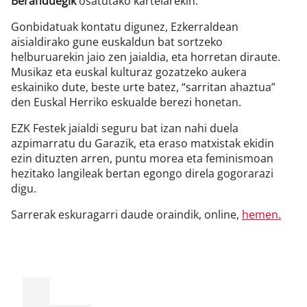
Beranduegik
osatutako kartelarekin.
Gonbidatuak kontatu digunez, Ezkerraldean
aisialdirako gune euskaldun bat sortzeko
helburuarekin jaio zen jaialdia, eta horretan diraute.
Musikaz eta euskal kulturaz gozatzeko aukera
eskainiko dute, beste urte batez, “sarritan ahaztua”
den Euskal Herriko eskualde berezi honetan.
EZK Festek jaialdi seguru bat izan nahi duela
azpimarratu du Garazik, eta eraso matxistak ekidin
ezin dituzten arren, puntu morea eta feminismoan
hezitako langileak bertan egongo direla gogorarazi
digu.
Sarrerak eskuragarri daude oraindik, online,
hemen.