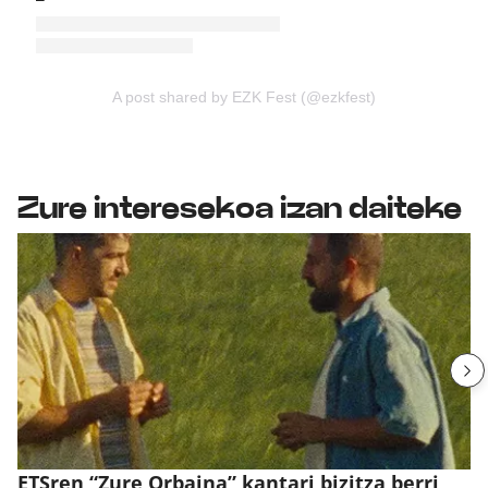
A post shared by EZK Fest (@ezkfest)
Zure interesekoa izan daiteke
ETSren “Zure Orbaina” kantari bizitza berri