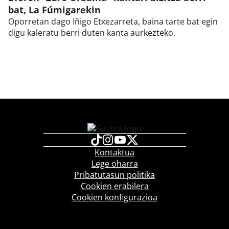
bat, La Fúmigarekin
Oporretan dago Iñigo Etxezarreta, baina tarte bat egin
digu kaleratu berri duten kanta aurkezteko.
Kontaktua
Lege oharra
Pribatutasun politika
Cookien erabilera
Cookien konfigurazioa