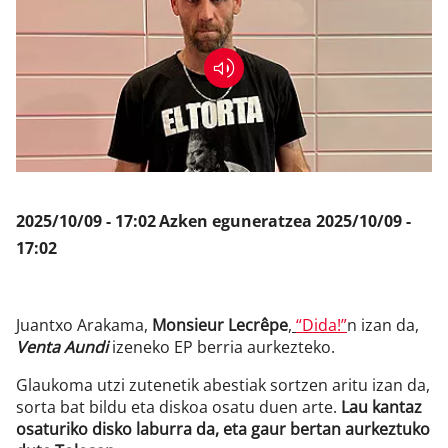
Klisk
2025/10/09 - 17:02
Azken eguneratzea
2025/10/09 -
17:02
Juantxo Arakama,
Monsieur Lecrêpe
,
“Dida!”
n izan da,
Venta Aundi
izeneko EP berria aurkezteko.
Glaukoma utzi zutenetik abestiak sortzen aritu izan da,
sorta bat bildu eta diskoa osatu duen arte.
Lau kantaz
osaturiko disko laburra da, eta gaur bertan aurkeztuko