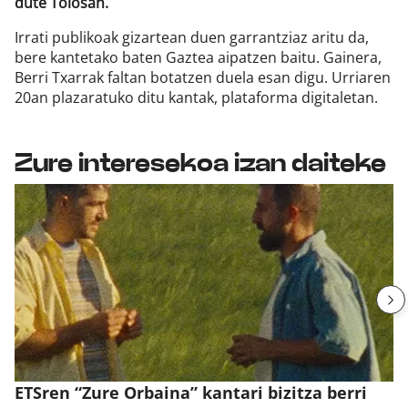
dute Tolosan.
Irrati publikoak gizartean duen garrantziaz aritu da,
bere kantetako baten Gaztea aipatzen baitu. Gainera,
Berri Txarrak faltan botatzen duela esan digu. Urriaren
20an plazaratuko ditu kantak, plataforma digitaletan.
Zure interesekoa izan daiteke
ETSren “Zure Orbaina” kantari bizitza berri