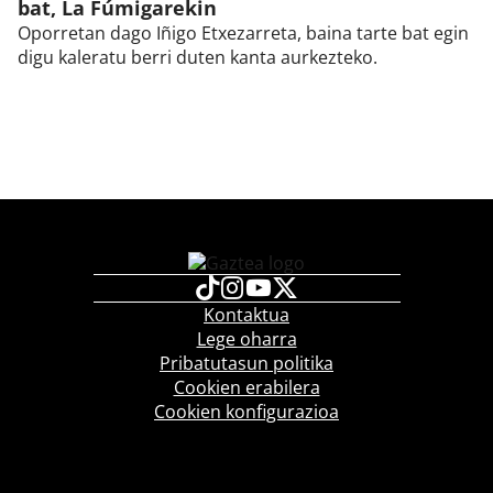
bat, La Fúmigarekin
Oporretan dago Iñigo Etxezarreta, baina tarte bat egin
digu kaleratu berri duten kanta aurkezteko.
Kontaktua
Lege oharra
Pribatutasun politika
Cookien erabilera
Cookien konfigurazioa