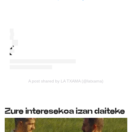
A post shared by LA TXAMA (@latxama)
Zure interesekoa izan daiteke