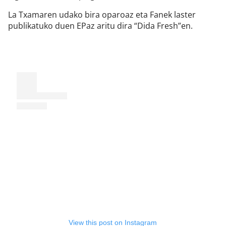
La Txamaren udako bira oparoaz eta Fanek laster
publikatuko duen EPaz aritu dira “Dida Fresh”en.
View this post on Instagram