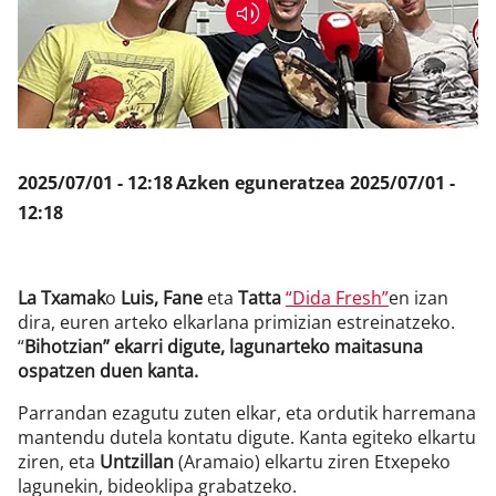
Klisk
2025/07/01 - 12:18
Azken eguneratzea
2025/07/01 -
12:18
La Txamak
o
Luis, Fane
eta
Tatta
“Dida Fresh”
en izan
dira, euren arteko elkarlana primizian estreinatzeko.
“
Bihotzian” ekarri digute, lagunarteko maitasuna
ospatzen duen kanta.
Parrandan ezagutu zuten elkar, eta ordutik harremana
mantendu dutela kontatu digute. Kanta egiteko elkartu
ziren, eta
Untzillan
(Aramaio) elkartu ziren Etxepeko
lagunekin, bideoklipa grabatzeko.