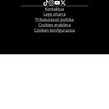
Kontaktua
Lege oharra
Pribatutasun politika
Cookien erabilera
Cookien konfigurazioa