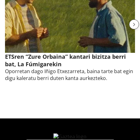
ETSren “Zure Orbaina” kantari bizitza berri
bat, La Fúmigarekin
Oporretan dago Iñigo Etxezarreta, baina tarte bat egin
digu kaleratu berri duten kanta aurkezteko.