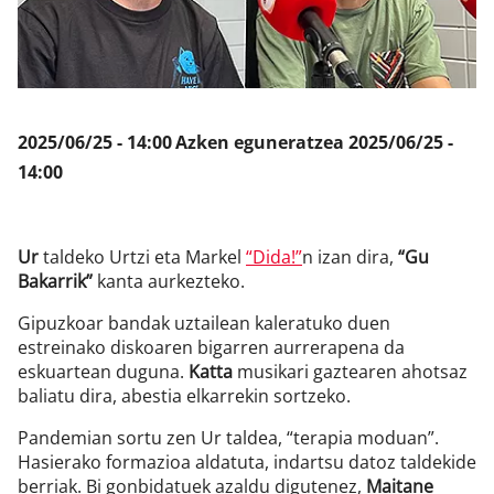
Klisk
2025/06/25 - 14:00
Azken eguneratzea
2025/06/25 -
14:00
Ur
taldeko Urtzi eta Markel
“Dida!”
n izan dira,
“Gu
Bakarrik”
kanta aurkezteko.
Gipuzkoar bandak uztailean kaleratuko duen
estreinako diskoaren bigarren aurrerapena da
eskuartean duguna.
Katta
musikari gaztearen ahotsaz
baliatu dira, abestia elkarrekin sortzeko.
Pandemian sortu zen Ur taldea, “terapia moduan”.
Hasierako formazioa aldatuta, indartsu datoz taldekide
berriak. Bi gonbidatuek azaldu digutenez,
Maitane