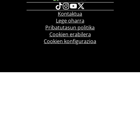
Kontaktua
Lege oharra
Pribatutasun politika
Cookien erabilera
Cookien konfigurazioa