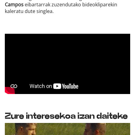
Campos
eibartarrak zuzendutako bideokliparekin
kaleratu dute singlea.
Zure interesekoa izan daiteke