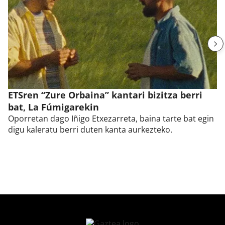
ETSren “Zure Orbaina” kantari bizitza berri
bat, La Fúmigarekin
Oporretan dago Iñigo Etxezarreta, baina tarte bat egin
digu kaleratu berri duten kanta aurkezteko.