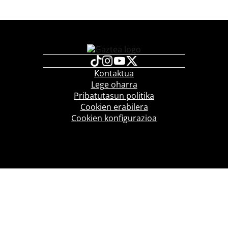
Kontaktua
Lege oharra
Pribatutasun politika
Cookien erabilera
Cookien konfigurazioa