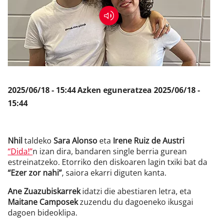
Klisk
2025/06/18 - 15:44
Azken eguneratzea
2025/06/18 -
15:44
Nhil
taldeko
Sara Alonso
eta
Irene Ruiz de Austri
“Dida!”
n izan dira, bandaren single berria gurean
estreinatzeko. Etorriko den diskoaren lagin txiki bat da
“Ezer zor nahi”
, saiora ekarri diguten kanta.
Ane Zuazubiskarrek
idatzi die abestiaren letra, eta
Maitane Camposek
zuzendu du dagoeneko ikusgai
dagoen bideoklipa.