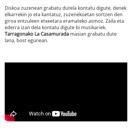
Diskoa zuzenean grabatu dutela kontatu digute, denek
elkarrekin jo eta kantatuz, zuzenekoetan sortzen den
giroa entzuleen etxeetara eramateko asmoz. Zaila eta
ederra izan dela kontatu digute bi musikariek.
Tarragonako La Casamurada
masian grabatu dute
lana, bost egunean.