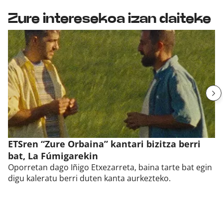
Zure interesekoa izan daiteke
ETSren “Zure Orbaina” kantari bizitza berri
bat, La Fúmigarekin
Oporretan dago Iñigo Etxezarreta, baina tarte bat egin
digu kaleratu berri duten kanta aurkezteko.