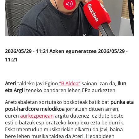
Klisk
2026/05/29 - 11:21
Azken eguneratzea
2026/05/29 -
11:21
Ateri
taldeko Javi Egino
“B Aldea”
saioan izan da,
Ilun
eta Argi
izeneko bandaren lehen EPa aurkezten.
Aretxabaletan sortutako boskoteak batik bat
punka eta
post-hardcore melodikoa
jorratzen dituen arren,
euren
aurkezpenean
argitu dutenez, ez dute beste
estilo batzuk esploratzeko konplexu ezta beldurrik.
Eskarmentudun musikariekin elkartu da Javi, baina
bere lehen musika taldea da Ateri. Hedabideen