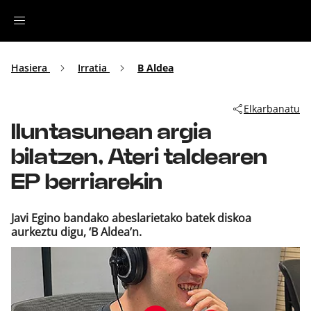
Irratia
Hasiera
Irratia
B Aldea
Top Gaztea
Elkarbanatu
Iluntasunean argia
Podcastak
bilatzen, Ateri taldearen
Musika
EP berriarekin
Ekitaldiak
Javi Egino bandako abeslarietako batek diskoa
aurkeztu digu, ‘B Aldea’n.
Ikus-entzunezkoak