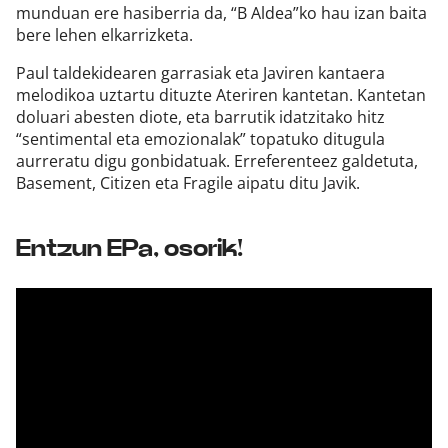
munduan ere hasiberria da, “B Aldea”ko hau izan baita
bere lehen elkarrizketa.
Paul taldekidearen garrasiak eta Javiren kantaera
melodikoa uztartu dituzte Ateriren kantetan. Kantetan
doluari abesten diote, eta barrutik idatzitako hitz
“sentimental eta emozionalak” topatuko ditugula
aurreratu digu gonbidatuak. Erreferenteez galdetuta,
Basement, Citizen eta Fragile aipatu ditu Javik.
Entzun EPa, osorik!