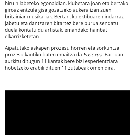
hiru hilabeteko egonaldian, klubetara joan eta bertako
giroaz entzule gisa gozatzeko aukera izan zuen
britainiar musikariak. Bertan, kolektiboaren indarraz
jabetu eta dantzaren bitartez bere burua sendatu
duela kontatu du artistak, emandako hainbat
elkarrizketetan.
Aipatutako askapen prozesu horren eta sorkuntza
prozesu kaotiko baten emaitza da
Eusexua
. Barruan
aurkitu ditugun 11 kantak bere bizi esperientziara
hobetzeko erabili dituen 11 zutabeak omen dira.