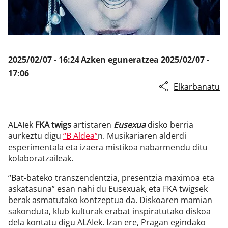
Klisk
2025/02/07 - 16:24
Azken eguneratzea
2025/02/07 -
17:06
Elkarbanatu
ALAIek
FKA twigs
artistaren
Eusexua
disko berria
aurkeztu digu
“B Aldea”
n. Musikariaren alderdi
esperimentala eta izaera mistikoa nabarmendu ditu
kolaboratzaileak.
“Bat-bateko transzendentzia, presentzia maximoa eta
askatasuna” esan nahi du Eusexuak, eta FKA twigsek
berak asmatutako kontzeptua da. Diskoaren mamian
sakonduta, klub kulturak erabat inspiratutako diskoa
dela kontatu digu ALAIek. Izan ere, Pragan egindako