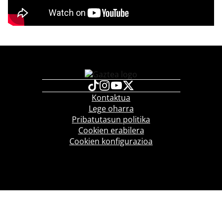
Kontaktua
Lege oharra
Pribatutasun politika
Cookien erabilera
Cookien konfigurazioa