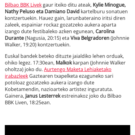
Bilbao BBK Livek
gaur itxiko ditu ateak,
Kylie Minogue,
Nathy Peluso eta Damiano David
kartelburu sonatuen
kontzertuekin. Hauez gain, larunbateraino iritsi diren
zaleek, espainiar rockaz gozatzeko aukera aparta
izango dute festibaleko azken egunean,
Carolina
Durante
(Nagusia, 20:15) eta
Viva Belgradoren
(Johnnie
Walker, 19:20) kontzertuekin.
Euskal bandek beteko dituzte jaialdiko lehen orduak,
ohiko legez. 17:30ean,
Malkok
karpan (Johnnie Walker
oholtza) joko du.
Aurtengo Maketa Lehiaketako
irabazleek
Gaztearen txapelketa ezaguneko sari
potoloaz gozatzeko aukera izango dute
Kobetamendin, nazioarteko artistez inguratuta.
Gainera,
Janus Lesterrek
estreinakoz joko du Bilbao
BBK Liven, 18:25ean.