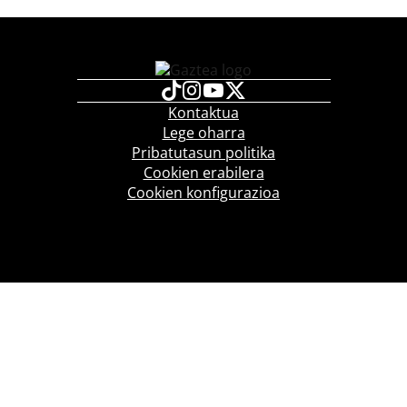
Kontaktua
Lege oharra
Pribatutasun politika
Cookien erabilera
Cookien konfigurazioa