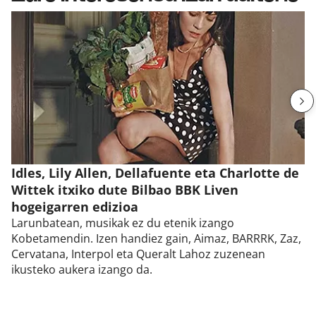
Idles, Lily Allen, Dellafuente eta Charlotte de
Wittek itxiko dute Bilbao BBK Liven
hogeigarren edizioa
Larunbatean, musikak ez du etenik izango
Kobetamendin. Izen handiez gain, Aimaz, BARRRK, Zaz,
Cervatana, Interpol eta Queralt Lahoz zuzenean
ikusteko aukera izango da.