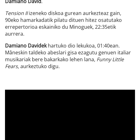
Damiano David
.
Tension II
izeneko diskoa gurean aurkezteaz gain,
90eko hamarkadatik pilatu dituen hitez osatutako
errepertorioa eskainiko du Minoguek, 22:35etik
aurrera.
Damiano Davidek
hartuko dio lekukoa, 01:40ean.
Måneskin taldeko abeslari gisa ezagutu genuen italiar
musikariak bere bakarkako lehen lana,
Funny Little
Fears,
aurkeztuko digu.