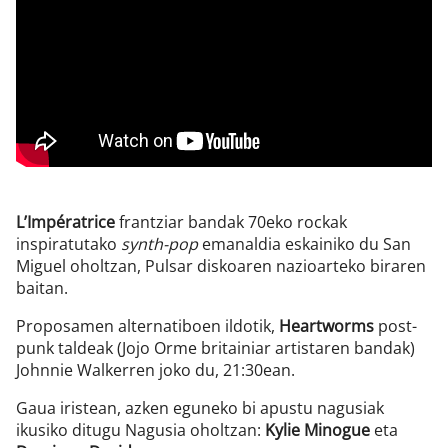
L’Impératrice
frantziar bandak 70eko rockak
inspiratutako
synth-pop
emanaldia eskainiko du San
Miguel oholtzan, Pulsar diskoaren nazioarteko biraren
baitan.
Proposamen alternatiboen ildotik,
Heartworms
post-
punk taldeak (Jojo Orme britainiar artistaren bandak)
Johnnie Walkerren joko du, 21:30ean.
Gaua iristean, azken eguneko bi apustu nagusiak
ikusiko ditugu Nagusia oholtzan:
Kylie Minogue
eta