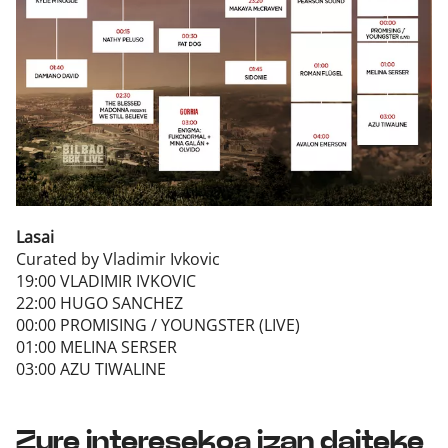
Lasai
Curated by Vladimir Ivkovic
19:00 VLADIMIR IVKOVIC
22:00 HUGO SANCHEZ
00:00 PROMISING / YOUNGSTER (LIVE)
01:00 MELINA SERSER
03:00 AZU TIWALINE
Zure interesekoa izan daiteke