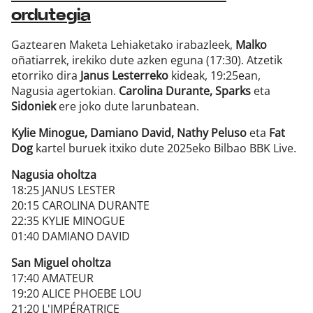
ordutegia
Gaztearen Maketa Lehiaketako irabazleek,
Malko
oñatiarrek, irekiko dute azken eguna (17:30). Atzetik
etorriko dira
Janus Lesterreko
kideak, 19:25ean,
Nagusia agertokian.
Carolina Durante, Sparks
eta
Sidoniek
ere joko dute larunbatean.
Kylie Minogue, Damiano David, Nathy Peluso
eta
Fat
Dog
kartel buruek itxiko dute 2025eko Bilbao BBK Live.
Nagusia oholtza
18:25 JANUS LESTER
20:15 CAROLINA DURANTE
22:35 KYLIE MINOGUE
01:40 DAMIANO DAVID
San Miguel oholtza
17:40 AMATEUR
19:20 ALICE PHOEBE LOU
21:20 L'IMPÉRATRICE