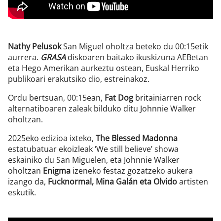
Nathy Pelusok
San Miguel oholtza beteko du 00:15etik
aurrera.
GRASA
diskoaren baitako ikuskizuna AEBetan
eta Hego Amerikan aurkeztu ostean, Euskal Herriko
publikoari erakutsiko dio, estreinakoz.
Ordu bertsuan, 00:15ean,
Fat Dog
britainiarren rock
alternatiboaren zaleak bilduko ditu Johnnie Walker
oholtzan.
2025eko edizioa ixteko,
The Blessed Madonna
estatubatuar ekoizleak ‘We still believe’ showa
eskainiko du San Miguelen, eta Johnnie Walker
oholtzan
Enigma
izeneko festaz gozatzeko aukera
izango da,
Fucknormal, Mina Galán eta Olvido
artisten
eskutik.