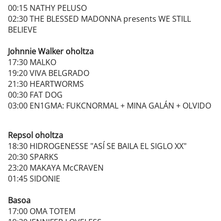
00:15 NATHY PELUSO
02:30 THE BLESSED MADONNA presents WE STILL
BELIEVE
Johnnie Walker oholtza
17:30 MALKO
19:20 VIVA BELGRADO
21:30 HEARTWORMS
00:30 FAT DOG
03:00 EN1GMA: FUKCNORMAL + MINA GALÁN + OLVIDO
Repsol oholtza
18:30 HIDROGENESSE "ASÍ SE BAILA EL SIGLO XX"
20:30 SPARKS
23:20 MAKAYA McCRAVEN
01:45 SIDONIE
Basoa
17:00 OMA TOTEM