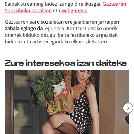
Saioak streaming bidez izango dira ikusgai,
Gaztearen
YouTubeko kanalean
eta
webgunean
.
Gaztearen
sare sozialetan ere jaialdiaren jarraipen
zabala egingo da
, egunero. Kontzertuetako unerik
onenak bilduko ditugu; baita festibaleko argazkiak,
bideoak eta artistei egindako elkarrizketak ere.
Zure interesekoa izan daiteke