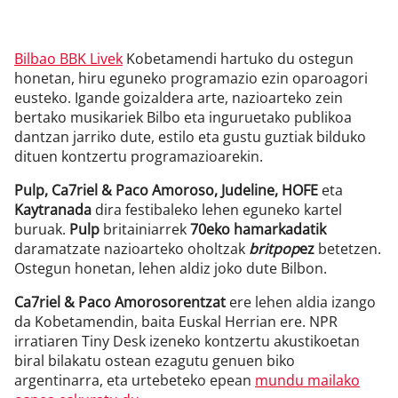
Bilbao BBK Livek
Kobetamendi hartuko du ostegun
honetan, hiru eguneko programazio ezin oparoagori
eusteko. Igande goizaldera arte, nazioarteko zein
bertako musikariek Bilbo eta inguruetako publikoa
dantzan jarriko dute, estilo eta gustu guztiak bilduko
dituen kontzertu programazioarekin.
Pulp, Ca7riel & Paco Amoroso, Judeline, HOFE
eta
Kaytranada
dira festibaleko lehen eguneko kartel
buruak.
Pulp
britainiarrek
70eko hamarkadatik
daramatzate nazioarteko oholtzak
britpop
ez
betetzen.
Ostegun honetan, lehen aldiz joko dute Bilbon.
Ca7riel & Paco Amorosorentzat
ere lehen aldia izango
da Kobetamendin, baita Euskal Herrian ere. NPR
irratiaren Tiny Desk izeneko kontzertu akustikoetan
biral bilakatu ostean ezagutu genuen biko
argentinarra, eta urtebeteko epean
mundu mailako