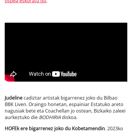
ospea eskuratu du
.
Judeline
cadiztar artistak bigarrenez joko du Bilbao
BBK Liven. Oraingo honetan, espainiar Estatuko areto
nagusiak bete eta Coachellan jo ostean, Bizkaiko zaleei
aurkeztuko die
BODHIRIA
diskoa.
HOFEk ere bigarrenez joko du Kobetamendin
. 2023ko