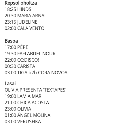
Repsol oholtza
18:25 HINDS
20:30 MARIA ARNAL
23:15 JUDELINE
02:00 CALA VENTO
Basoa
17:00 PÉPE
19:30 FAFI ABDEL NOUR
22:00 CC:DISCO!
00:30 CARISTA
03:00 TIGA b2b CORA NOVOA
Lasai
OLIVIA PRESENTA ‘TEXTAPES’
19:00 LAMIA MARI
21:00 CHICA ACOSTA
23:00 OLIVIA
01:00 ÁNGEL MOLINA
03:00 VERUSHKA