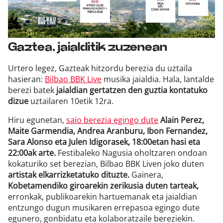
Gaztea, jaialditik zuzenean
Urtero legez, Gazteak hitzordu berezia du uztaila
hasieran:
Bilbao BBK Live
musika jaialdia. Hala, lantalde
berezi batek
jaialdian gertatzen den guztia kontatuko
dizue
uztailaren 10etik 12ra.
Hiru egunetan,
saio berezia egingo dute
Alain Perez,
Maite Garmendia, Andrea Aranburu, Ibon Fernandez,
Sara Alonso eta Julen Idigorasek, 18:00etan hasi eta
22:00ak arte.
Festibaleko Nagusia oholtzaren ondoan
kokaturiko set berezian, Bilbao BBK Liven joko duten
artistak elkarrizketatuko dituzte.
Gainera,
Kobetamendiko giroarekin zerikusia duten tarteak,
erronkak, publikoarekin hartuemanak eta jaialdian
entzungo dugun musikaren errepasoa egingo dute
egunero, gonbidatu eta kolaboratzaile bereziekin.