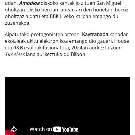
udan,
Amodioa
diskoko kantak jo zituen San Miguel
oholtzan. Disko berrian lanean ari den honetan, berriz,
oholtzaz aldatu eta BBK Liveko karpan emango du
zuzenekoa.
Aipatutako protagonisten artean,
Kaytranada
kanadar
ekoizleak ukitu elektronikoa emango dio gauari. House
eta R&B estiloak fusionatuta, 2024an aurkeztu zuen
Timeless
lana aurkeztuko du Bilbon.