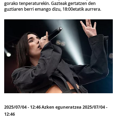
gorako tenperaturekin. Gazteak gertatzen den
guztiaren berri emango dizu, 18:00etatik aurrera.
Klisk
2025/07/04 - 12:46
Azken eguneratzea
2025/07/04 -
12:46