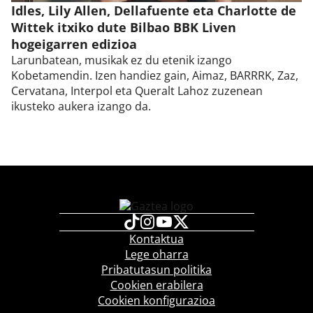
Idles, Lily Allen, Dellafuente eta Charlotte de
Wittek itxiko dute Bilbao BBK Liven
hogeigarren edizioa
Larunbatean, musikak ez du etenik izango
Kobetamendin. Izen handiez gain, Aimaz, BARRRK, Zaz,
Cervatana, Interpol eta Queralt Lahoz zuzenean
ikusteko aukera izango da.
Kontaktua
Lege oharra
Pribatutasun politika
Cookien erabilera
Cookien konfigurazioa