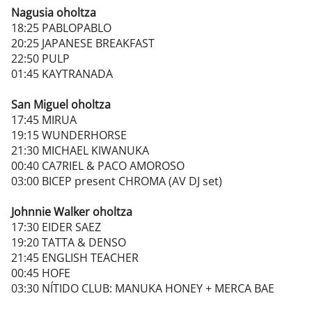
Nagusia oholtza
18:25 PABLOPABLO
20:25 JAPANESE BREAKFAST
22:50 PULP
01:45 KAYTRANADA
San Miguel oholtza
17:45 MIRUA
19:15 WUNDERHORSE
21:30 MICHAEL KIWANUKA
00:40 CA7RIEL & PACO AMOROSO
03:00 BICEP present CHROMA (AV DJ set)
Johnnie Walker oholtza
17:30 EIDER SAEZ
19:20 TATTA & DENSO
21:45 ENGLISH TEACHER
00:45 HOFE
03:30 NÍTIDO CLUB: MANUKA HONEY + MERCA BAE