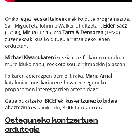
Ohiko legez,
euskal taldeek
irekiko dute programazioa,
San Miguel eta Johnnie Walker oholtzetan.
Eider Saez
(17:30),
Mirua
(17:45) eta
Tatta & Densoren
(19:20)
zuzenekoak ikusiko ditugu arratsaldeko lehen
orduetan.
Michael Kiwanukaren
ikuskizunak folkaren munduan
murgilduko gaitu, rock eta soul erritmoekin jolasean.
Folkaren adierazpen berriei tiraka,
Maria Arnal
kataluniar musikariaren showa ere eguneko
proposamen interesgarrien artean dago.
Gaua bukatzeko,
BICEPek ikus-entzunezko bidaia
ahaztezina
eskainiko du, 3:00etatik aurrera.
Osteguneko kontzertuen
ordutegia