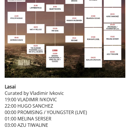
Lasai
Curated by Vladimir Ivkovic
19:00 VLADIMIR IVKOVIC
22:00 HUGO SANCHEZ
00:00 PROMISING / YOUNGSTER (LIVE)
01:00 MELINA SERSER
03:00 AZU TIWALINE