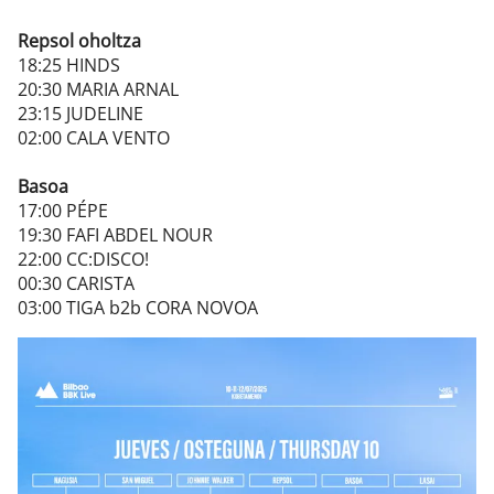
Repsol oholtza
18:25 HINDS
20:30 MARIA ARNAL
23:15 JUDELINE
02:00 CALA VENTO
Basoa
17:00 PÉPE
19:30 FAFI ABDEL NOUR
22:00 CC:DISCO!
00:30 CARISTA
03:00 TIGA b2b CORA NOVOA