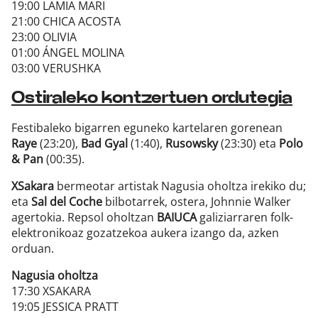
19:00 LAMIA MARI
21:00 CHICA ACOSTA
23:00 OLIVIA
01:00 ÁNGEL MOLINA
03:00 VERUSHKA
Ostiraleko kontzertuen ordutegia
Festibaleko bigarren eguneko kartelaren gorenean
Raye
(23:20),
Bad Gyal
(1:40),
Rusowsky
(23:30) eta
Polo
& Pan
(00:35).
XSakara
bermeotar artistak Nagusia oholtza irekiko du;
eta
Sal del Coche
bilbotarrek, ostera, Johnnie Walker
agertokia. Repsol oholtzan
BAIUCA
galiziarraren folk-
elektronikoaz gozatzekoa aukera izango da, azken
orduan.
Nagusia oholtza
17:30 XSAKARA
19:05 JESSICA PRATT