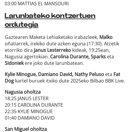
03:00 MATTIAS EL MANSOURI
Larunbateko kontzertuen
ordutegia
Gaztearen Maketa Lehiaketako irabazleek,
Malko
oñatiarrek, irekiko dute azken eguna (17:30). Atzetik
etorriko dira
Janus Lesterreko
kideak, 19:25ean,
Nagusia agertokian.
Carolina Durante, Sparks
eta
Sidoniek
ere joko dute larunbatean.
Kylie Minogue, Damiano David, Nathy Peluso
eta
Fat
Dog
kartel buruek itxiko dute 2025eko Bilbao BBK Live.
Nagusia oholtza
18:25 JANUS LESTER
20:15 CAROLINA DURANTE
22:35 KYLIE MINOGUE
01:40 DAMIANO DAVID
San Miguel oholtza