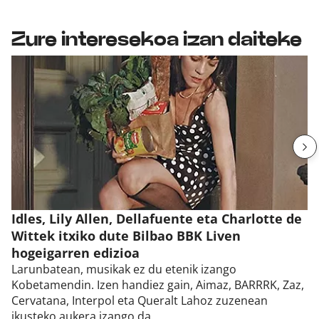
Zure interesekoa izan daiteke
Idles, Lily Allen, Dellafuente eta Charlotte de
Wittek itxiko dute Bilbao BBK Liven
hogeigarren edizioa
Larunbatean, musikak ez du etenik izango
Kobetamendin. Izen handiez gain, Aimaz, BARRRK, Zaz,
Cervatana, Interpol eta Queralt Lahoz zuzenean
ikusteko aukera izango da.