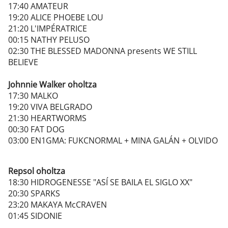
17:40 AMATEUR
19:20 ALICE PHOEBE LOU
21:20 L'IMPÉRATRICE
00:15 NATHY PELUSO
02:30 THE BLESSED MADONNA presents WE STILL
BELIEVE
Johnnie Walker oholtza
17:30 MALKO
19:20 VIVA BELGRADO
21:30 HEARTWORMS
00:30 FAT DOG
03:00 EN1GMA: FUKCNORMAL + MINA GALÁN + OLVIDO
Repsol oholtza
18:30 HIDROGENESSE "ASÍ SE BAILA EL SIGLO XX"
20:30 SPARKS
23:20 MAKAYA McCRAVEN
01:45 SIDONIE