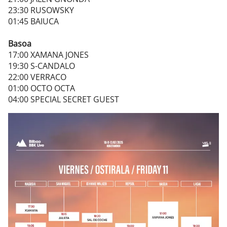
23:30 RUSOWSKY
01:45 BAIUCA
Basoa
17:00 XAMANA JONES
19:30 S-CANDALO
22:00 VERRACO
01:00 OCTO OCTA
04:00 SPECIAL SECRET GUEST