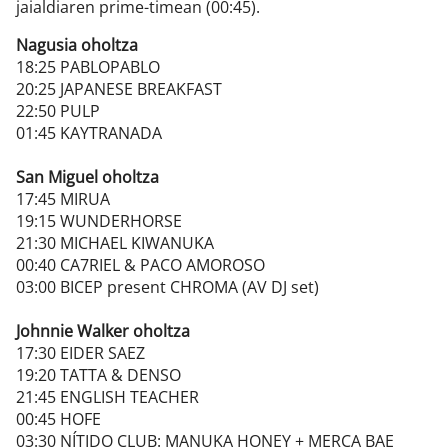
jaialdiaren prime-timean (00:45).
Nagusia oholtza
18:25 PABLOPABLO
20:25 JAPANESE BREAKFAST
22:50 PULP
01:45 KAYTRANADA
San Miguel oholtza
17:45 MIRUA
19:15 WUNDERHORSE
21:30 MICHAEL KIWANUKA
00:40 CA7RIEL & PACO AMOROSO
03:00 BICEP present CHROMA (AV DJ set)
Johnnie Walker oholtza
17:30 EIDER SAEZ
19:20 TATTA & DENSO
21:45 ENGLISH TEACHER
00:45 HOFE
03:30 NÍTIDO CLUB: MANUKA HONEY + MERCA BAE