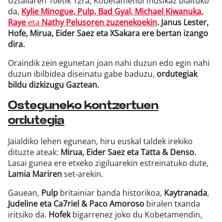
Uztailaren 10etik 12ra, Kobetamendi musikaz blaituko
da,
Kylie Minogue, Pulp, Bad Gyal, Michael Kiwanuka,
Raye
eta
Nathy Pelusoren zuzenekoekin
. Janus Lester,
Hofe, Mirua, Eider Saez eta XSakara ere bertan izango
dira.
Oraindik zein egunetan joan nahi duzun edo egin nahi
duzun ibilbidea diseinatu gabe baduzu,
ordutegiak
bildu dizkizugu Gaztean.
Osteguneko kontzertuen
ordutegia
Jaialdiko lehen egunean, hiru euskal taldek irekiko
dituzte ateak:
Mirua, Eider Saez eta Tatta & Denso.
Lasai gunea ere etxeko zigiluarekin estreinatuko dute,
Lamia Mariren
set-arekin.
Gauean,
Pulp
britainiar banda historikoa,
Kaytranada
,
Judeline eta Ca7riel & Paco Amoroso
biralen txanda
iritsiko da.
Hofek
bigarrenez joko du Kobetamendin,