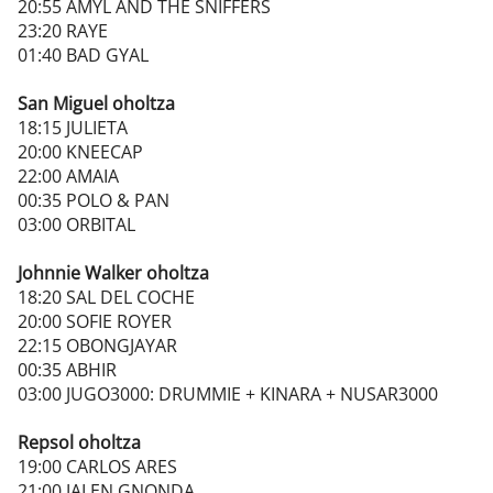
20:55 AMYL AND THE SNIFFERS
23:20 RAYE
01:40 BAD GYAL
San Miguel oholtza
18:15 JULIETA
20:00 KNEECAP
22:00 AMAIA
00:35 POLO & PAN
03:00 ORBITAL
Johnnie Walker oholtza
18:20 SAL DEL COCHE
20:00 SOFIE ROYER
22:15 OBONGJAYAR
00:35 ABHIR
03:00 JUGO3000: DRUMMIE + KINARA + NUSAR3000
Repsol oholtza
19:00 CARLOS ARES
21:00 JALEN GNONDA