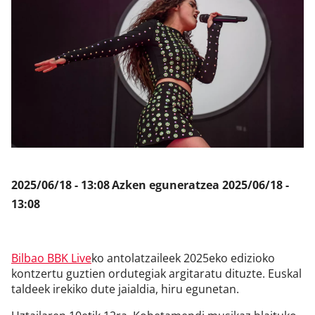
Klisk
2025/06/18 - 13:08
Azken eguneratzea
2025/06/18 -
13:08
Bilbao BBK Live
ko antolatzaileek 2025eko edizioko
kontzertu guztien ordutegiak argitaratu dituzte. Euskal
taldeek irekiko dute jaialdia, hiru egunetan.