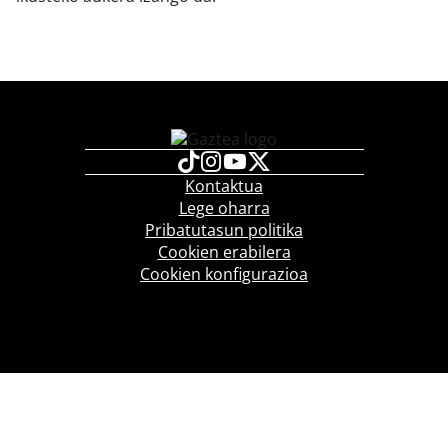
Kontaktua
Lege oharra
Pribatutasun politika
Cookien erabilera
Cookien konfigurazioa