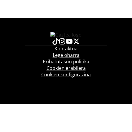
Kontaktua
Lege oharra
Pribatutasun politika
Cookien erabilera
Cookien konfigurazioa