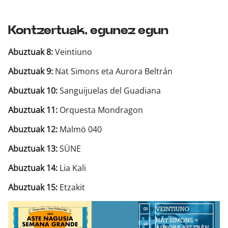
Kontzertuak, egunez egun
Abuztuak 8:
Veintiuno
Abuztuak 9:
Nat Simons eta Aurora Beltrán
Abuztuak 10:
Sanguijuelas del Guadiana
Abuztuak 11:
Orquesta Mondragon
Abuztuak 12:
Malmö 040
Abuztuak 13:
SÜNE
Abuztuak 14:
Lia Kali
Abuztuak 15:
Etzakit