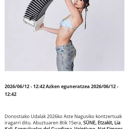
Klisk
2026/06/12 - 12:42
Azken eguneratzea
2026/06/12 -
12:42
Donostiako Udalak 2026ko Aste Nagusiko kontzertuak
iragarri ditu. Abuztuaren 8tik 15era,
SÜNE, Etzakit, Lia