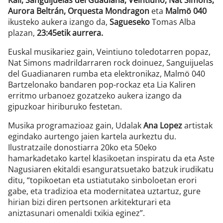
Kali, Sanguijuelas del Guadiana, Veintiuno, Nat Simons,
Aurora Beltrán, Orquesta Mondragon
eta
Malmö 040
ikusteko aukera izango da,
Sagueseko
Tomas Alba
plazan,
23:45etik aurrera.
Euskal musikariez gain, Veintiuno toledotarren popaz,
Nat Simons madrildarraren rock doinuez, Sanguijuelas
del Guadianaren rumba eta elektronikaz, Malmö 040
Bartzelonako bandaren pop-rockaz eta Lia Kaliren
erritmo urbanoez gozatzeko aukera izango da
gipuzkoar hiriburuko festetan.
Musika programazioaz gain, Udalak
Ana Lopez
artistak
egindako aurtengo jaien kartela aurkeztu du.
Ilustratzaile donostiarra 20ko eta 50eko
hamarkadetako kartel klasikoetan inspiratu da eta Aste
Nagusiaren ekitaldi esanguratsuetako batzuk irudikatu
ditu, “topikoetan eta ustiatutako sinboloetan erori
gabe, eta tradizioa eta modernitatea uztartuz, gure
hirian bizi diren pertsonen arkitekturari eta
aniztasunari omenaldi txikia eginez”.