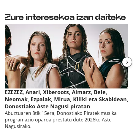
Zure interesekoa izan daiteke
EZEZEZ, Anari, Xiberoots, Aimarz, Bele,
Neomak, Ezpalak, Mirua, Kiliki eta Skabidean,
Donostiako Aste Nagusi piratan
Abuztuaren 8tik 15era, Donostiako Piratek musika
programazio oparoa prestatu dute 2026ko Aste
Nagusirako.