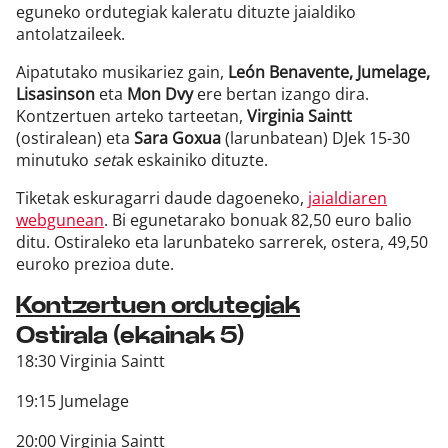
eguneko ordutegiak kaleratu dituzte jaialdiko
antolatzaileek.
Aipatutako musikariez gain,
León Benavente, Jumelage,
Lisasinson
eta
Mon Dvy
ere bertan izango dira.
Kontzertuen arteko tarteetan,
Virginia Saintt
(ostiralean) eta
Sara Goxua
(larunbatean) DJek 15-30
minutuko
set
ak eskainiko dituzte.
Tiketak eskuragarri daude dagoeneko,
jaialdiaren
webgunean
. Bi egunetarako bonuak 82,50 euro balio
ditu. Ostiraleko eta larunbateko sarrerek, ostera, 49,50
euroko prezioa dute.
Kontzertuen ordutegiak
Ostirala (ekainak 5)
18:30 Virginia Saintt
19:15 Jumelage
20:00 Virginia Saintt