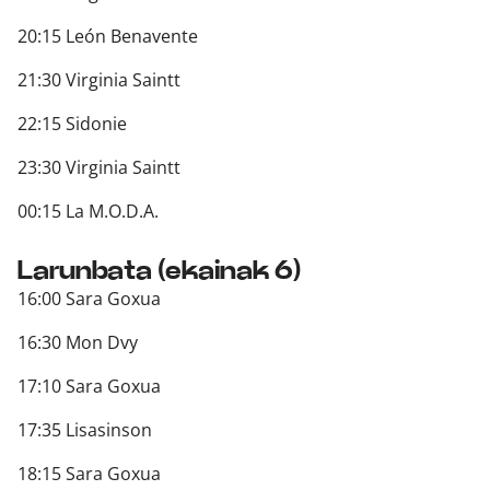
20:15 León Benavente
21:30 Virginia Saintt
22:15 Sidonie
23:30 Virginia Saintt
00:15 La M.O.D.A.
Larunbata (ekainak 6)
16:00 Sara Goxua
16:30 Mon Dvy
17:10 Sara Goxua
17:35 Lisasinson
18:15 Sara Goxua