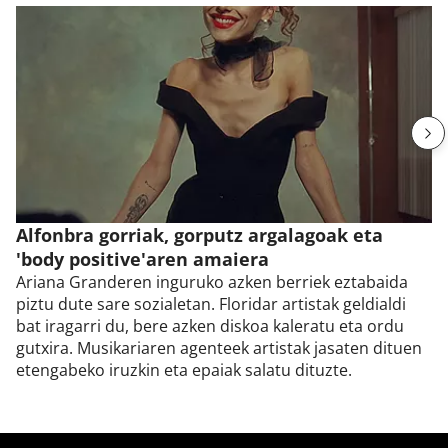
Alfonbra gorriak, gorputz argalagoak eta
'body positive'aren amaiera
Ariana Granderen inguruko azken berriek eztabaida
piztu dute sare sozialetan. Floridar artistak geldialdi
bat iragarri du, bere azken diskoa kaleratu eta ordu
gutxira. Musikariaren agenteek artistak jasaten dituen
etengabeko iruzkin eta epaiak salatu dituzte.