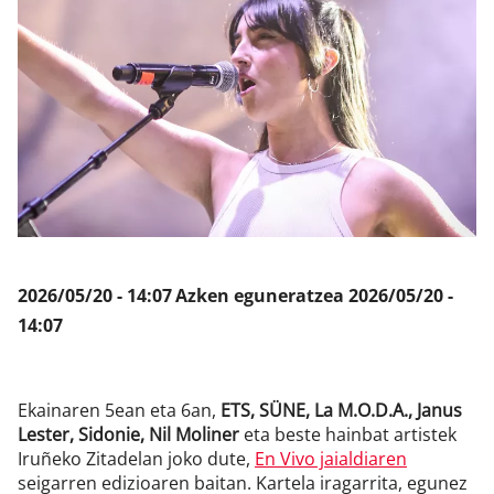
Klisk
2026/05/20 - 14:07
Azken eguneratzea
2026/05/20 -
14:07
Ekainaren 5ean eta 6an,
ETS, SÜNE, La M.O.D.A., Janus
Lester, Sidonie, Nil Moliner
eta beste hainbat artistek
Iruñeko Zitadelan joko dute,
En Vivo jaialdiaren
seigarren edizioaren baitan. Kartela iragarrita, egunez