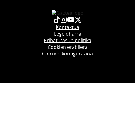
Kontaktua
Lege oharra
Pribatutasun politika
Cookien erabilera
Cookien konfigurazioa