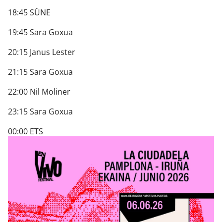
18:45 SÜNE
19:45 Sara Goxua
20:15 Janus Lester
21:15 Sara Goxua
22:00 Nil Moliner
23:15 Sara Goxua
00:00 ETS