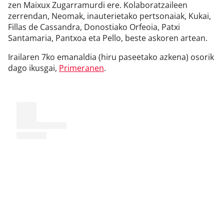
zen Maixux Zugarramurdi ere. Kolaboratzaileen
zerrendan, Neomak, inauterietako pertsonaiak, Kukai,
Fillas de Cassandra, Donostiako Orfeoia, Patxi
Santamaria, Pantxoa eta Pello, beste askoren artean.
Irailaren 7ko emanaldia (hiru paseetako azkena) osorik
dago ikusgai,
Primeranen
.