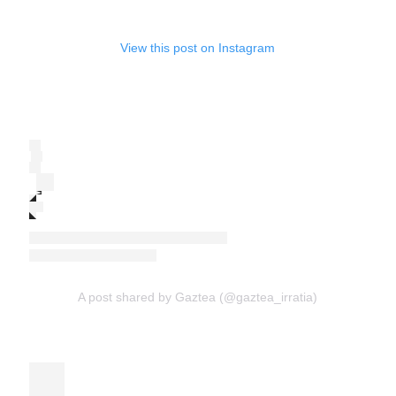
View this post on Instagram
A post shared by Gaztea (@gaztea_irratia)