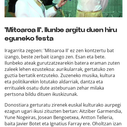
'Mitoaroa II', Ilunbe argitu duen hiru
eguneko festa
Iragarrita zegoen: 'Mitoaroa II' ez zen kontzertu bat
izango, beste zerbait izango zen. Esan eta bete.
Ilunbeko ateak gurutzatzearekin batera eraman zuten
zaleek lehen ezustekoa: aurikularrak, gertatuko zen
guztia bertatik entzuteko. Zuzeneko musika, kultura
eta politikarekin lotutako aldarriak, dantza eta
erritualek osatu dute asteburuan zehar milaka
pertsona bildu dituen ikuskizunak.
Donostiara gerturatu zirenek euskal kulturako aurpegi
ezagun ugari ikusi zituzten bertan: Aitziber Garmendia,
Yune Nogeiras, Josean Bengoetxea, Antton Telleria,
baita Javier Botet eta Ignatius Farray ere. Oholtzan izan