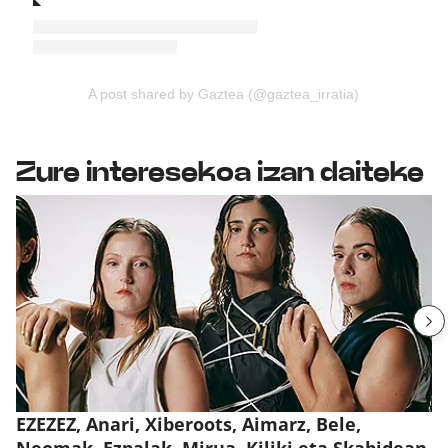
A post shared by Gaztea (@gaztea_irratia)
Zure interesekoa izan daiteke
EZEZEZ, Anari, Xiberoots, Aimarz, Bele,
Neomak, Ezpalak, Mirua, Kiliki eta Skabidean,