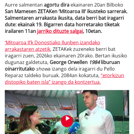
Aurre salmentan
agortu dira
ekainaren 20an Bilboko
San Mamesen ZETAKen ‘Mitoaroa III’ ikusteko sarrerak.
Salmentaren arrakasta ikusita, data berri bat iragarri
dute: ekainak 19. Bigarren data horretarako tiketak
irailaren 11an
jarriko dituzte salgai
, 10etan.
‘Mitoaroa II’k Donostiako Ilunben izandako
arrakastaren atzetik
, ZETAKek zuzeneko berri bat
iragarri zuen, 2026ko ekainaren 20rako. Bertan ikusiko
dugunaz galdetuta,
George Orwellen
1984
liburuan
oinarritutako
show
a izango dela iragarri du Pello
Reparaz taldeko buruak. 2084an kokatuta,
“etorkizun
distopiko baten isla” izango da kontzertua.