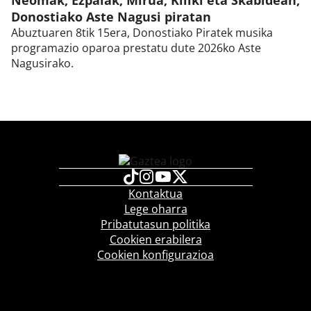
Donostiako Aste Nagusi piratan
Abuztuaren 8tik 15era, Donostiako Piratek musika
programazio oparoa prestatu dute 2026ko Aste
Nagusirako.
Kontaktua
Lege oharra
Pribatutasun politika
Cookien erabilera
Cookien konfigurazioa