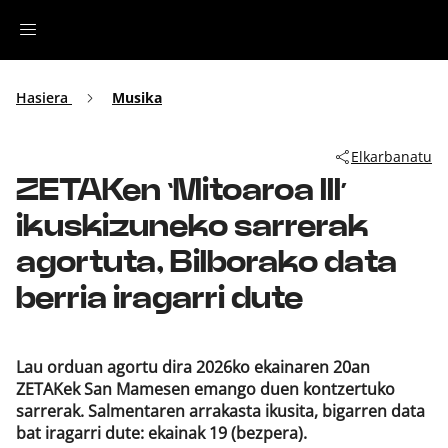
Irratia
Hasiera
Musika
Top Gaztea
Elkarbanatu
ZETAKen ‘Mitoaroa III’
Podcastak
ikuskizuneko sarrerak
Musika
agortuta, Bilborako data
berria iragarri dute
Ekitaldiak
Ikus-entzunezkoak
Lau orduan agortu dira 2026ko ekainaren 20an
ZETAKek San Mamesen emango duen kontzertuko
sarrerak. Salmentaren arrakasta ikusita, bigarren data
bat iragarri dute: ekainak 19 (bezpera).