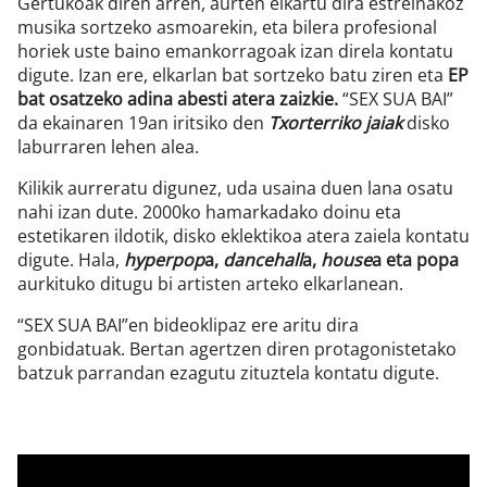
Gertukoak diren arren, aurten elkartu dira estreinakoz
musika sortzeko asmoarekin, eta bilera profesional
horiek uste baino emankorragoak izan direla kontatu
digute. Izan ere, elkarlan bat sortzeko batu ziren eta
EP
bat osatzeko adina abesti atera zaizkie.
“SEX SUA BAI”
da ekainaren 19an iritsiko den
Txorterriko jaiak
disko
laburraren lehen alea.
Kilikik aurreratu digunez, uda usaina duen lana osatu
nahi izan dute. 2000ko hamarkadako doinu eta
estetikaren ildotik, disko eklektikoa atera zaiela kontatu
digute. Hala,
hyperpop
a,
dancehall
a,
house
a eta popa
aurkituko ditugu bi artisten arteko elkarlanean.
“SEX SUA BAI”en bideoklipaz ere aritu dira
gonbidatuak. Bertan agertzen diren protagonistetako
batzuk parrandan ezagutu zituztela kontatu digute.