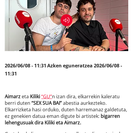
Klisk
2026/06/08 - 11:31
Azken eguneratzea
2026/06/08 -
11:31
Aimarz
eta
Kiliki
“GU”
n izan dira, elkarrekin kaleratu
berri duten
“SEX SUA BAI”
abestia aurkezteko.
Elkarrizketa hasi orduko, duten harremanaz galdetuta,
ez genekien datua eman digute bi artistek:
bigarren
lehengusuak dira Kiliki eta Aimarz.