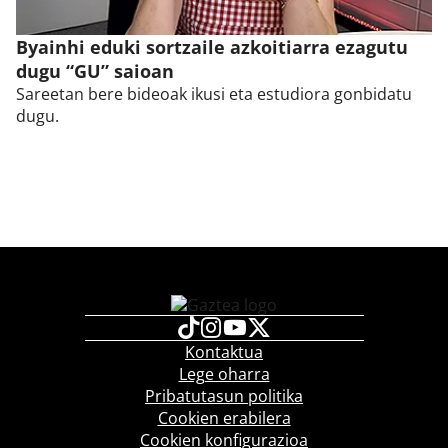
Byainhi eduki sortzaile azkoitiarra ezagutu
dugu “GU” saioan
Sareetan bere bideoak ikusi eta estudiora gonbidatu
dugu.
Kontaktua
Lege oharra
Pribatutasun politika
Cookien erabilera
Cookien konfigurazioa