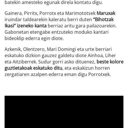
batekin amesteko egunak direla kontatu digu.
Gainera, Pirritx, Porrotx eta Marimototsek
Maruxak
iruindar taldearekin kaleratu berri duten
“Bihotzak
Ikasi” izeneko kanta
berriaz aritu gara pailazoarekin.
Gabonetan etengabe entzuteko moduko kantari
bideoklip ederra egin diote.
Azkenik, Olentzero, Mari Domingi eta urte berriari
eskatuko dizkion gauzez galdetu diote Ainhoa, Liher
eta Aitziberrek. Sudur gorri asko dituenez,
beste kolore
guztietakoak eskatuko ditu
, eta eskakizun horren
zergatiaren azalpen ederra eman digu Porrotxek.