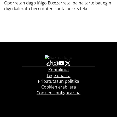
Oporretan dago Iñigo Etxezarreta, baina tarte bat egin
digu kaleratu berri duten kanta aurkezteko.
Kontaktua
Lege oharra
Pribatutasun politika
Cookien erabilera
Cookien konfigurazioa