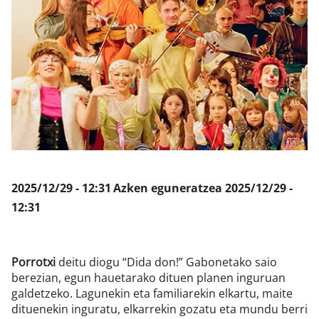
Klisk
2025/12/29 - 12:31
Azken eguneratzea
2025/12/29 -
12:31
Porrotxi
deitu diogu “Dida don!” Gabonetako saio
berezian, egun hauetarako dituen planen inguruan
galdetzeko. Lagunekin eta familiarekin elkartu, maite
dituenekin inguratu, elkarrekin gozatu eta mundu berri