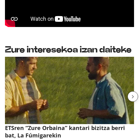
Zure interesekoa izan daiteke
ETSren “Zure Orbaina” kantari bizitza berri
bat, La Fúmigarekin