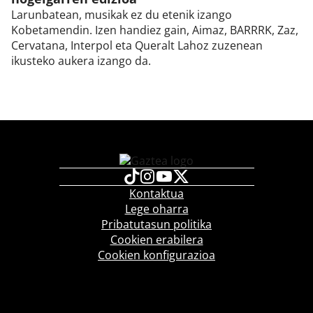
Larunbatean, musikak ez du etenik izango
Kobetamendin. Izen handiez gain, Aimaz, BARRRK, Zaz,
Cervatana, Interpol eta Queralt Lahoz zuzenean
ikusteko aukera izango da.
Kontaktua
Lege oharra
Pribatutasun politika
Cookien erabilera
Cookien konfigurazioa