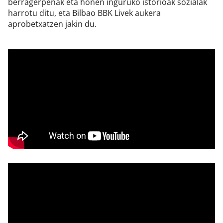
berragerpenak eta honen inguruko istorioak sozialak
harrotu ditu, eta Bilbao BBK Livek aukera
aprobetxatzen jakin du.