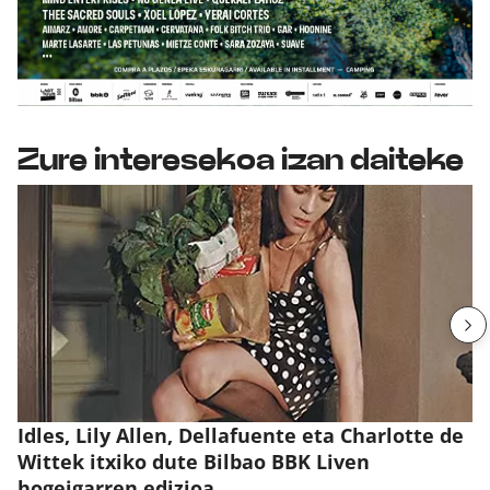
Zure interesekoa izan daiteke
Idles, Lily Allen, Dellafuente eta Charlotte de
Wittek itxiko dute Bilbao BBK Liven
hogeigarren edizioa