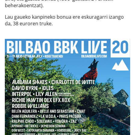
beherakoentzat).
Lau gaueko kanpineko bonua ere eskuragarri izango
da, 38 euroren truke.