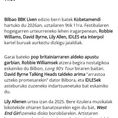
Bilbao BBK Liven
edizio berri batek
Kobetamendi
hartuko du 2026an, uztailaren 9tik 11ra. Festibalaren
hogeigarren urteurreneko lehen iragarpenean,
Robbie
Williams, David Byrne, Lily Allen, IDLES eta Interpol
kartel buruak aurkeztu dizkigu jaialdiak.
Garai bateko
pop britainiarraren aldeko apustu
garbian
,
Robbie Williamsek
atzera begira nostalgikoa
eskainiko du Bilbon,
Long 90’s Tour
biraren baitan.
David Byrne
Talking Heads taldeko arima
“arrastoa
uzteko promesarekin” dator Bilbora, eta
IDLESek
asteburuko zuzeneko indartsuenetako bat eskainiko
du.
Lily Allenen
urtea izan da 2025. Bere itzulera musikalak
bikotekide ohiaren banatzearekin egin du bat,
West
End Girl
izeneko disko borobilarekin. Artistaren