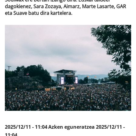
dagokienez, Sara Zozaya, Aimarz, Marte Lasarte, GAR
eta Suave batu dira kartelera.
Klisk
2025/12/11 - 11:04
Azken eguneratzea
2025/12/11 -
11:04