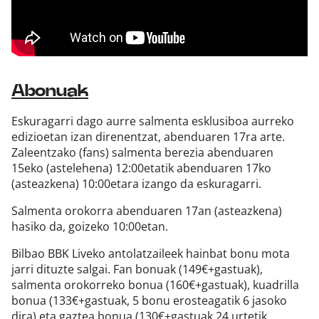
Abonuak
Eskuragarri dago aurre salmenta esklusiboa aurreko
edizioetan izan direnentzat, abenduaren 17ra arte.
Zaleentzako (fans) salmenta berezia abenduaren
15eko (astelehena) 12:00etatik abenduaren 17ko
(asteazkena) 10:00etara izango da eskuragarri.
Salmenta orokorra abenduaren 17an (asteazkena)
hasiko da, goizeko 10:00etan.
Bilbao BBK Liveko antolatzaileek hainbat bonu mota
jarri dituzte salgai. Fan bonuak (149€+gastuak),
salmenta orokorreko bonua (160€+gastuak), kuadrilla
bonua (133€+gastuak, 5 bonu erosteagatik 6 jasoko
dira) eta gaztea bonua (130€+gastuak 24 urtetik