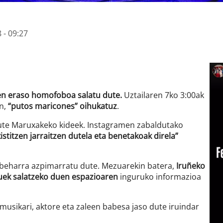
 - 09:27
ten eraso homofoboa salatu dute.
Uztailaren 7ko 3:00ak
en,
“putos maricones” oihukatuz
.
te Maruxakeko kideek. Instagramen zabaldutako
istitzen jarraitzen dutela eta benetakoak direla”
 beharra azpimarratu dute. Mezuarekin batera,
Iruñeko
uek salatzeko duen espazioaren
inguruko informazioa
 musikari, aktore eta zaleen babesa jaso dute iruindar