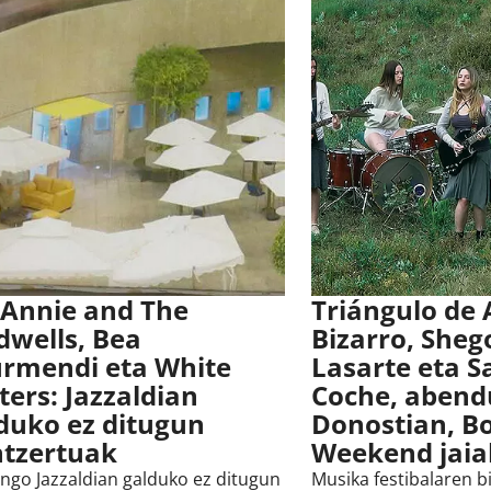
 Annie and The
Triángulo de
dwells, Bea
Bizarro, Sheg
rmendi eta White
Lasarte eta Sa
ters: Jazzaldian
Coche, aben
duko ez ditugun
Donostian, Bo
tzertuak
Weekend jaia
ngo Jazzaldian galduko ez ditugun
Musika festibalaren b