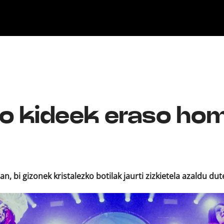
ika
Ekitaldiak
Ikus-entzunezkoak
Gaztea Sariak
Maketa Lehiaketa
Zeidfest Gaztea
Bilbao BBK Live
Euskarabentura
o kideek eraso ho
 bi gizonek kristalezko botilak jaurti zizkietela azaldu dute