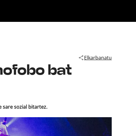
Klisk
Elkarbanatu
mofobo bat
 sare sozial bitartez.