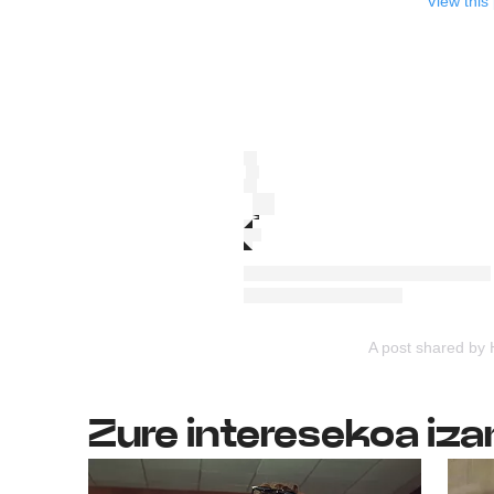
View this
A post shared by
Zure interesekoa iza