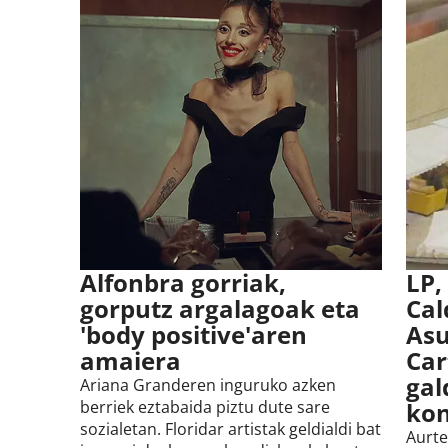
Alfonbra gorriak,
LP,
gorputz argalagoak eta
Cal
'body positive'aren
Asu
amaiera
Car
gal
Ariana Granderen inguruko azken
berriek eztabaida piztu dute sare
kon
sozialetan. Floridar artistak geldialdi bat
Aurte