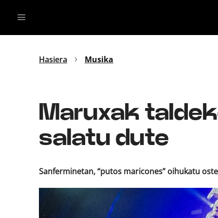
Irratia
Top Gaztea
Podcastak
Mus
Dida
Hasiera
Musika
Gu
B Aldea
Bitan
Maruxak taldek
salatu dute
Sanferminetan, “putos maricones” oihukatu ostean,