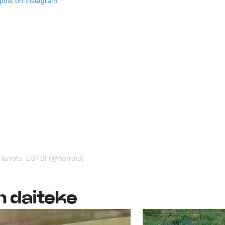
 post on Instagram
 Harrotu_LGTBI (@harrotu)
n daiteke