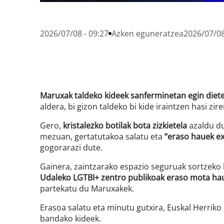
2026/07/08 - 09:27
Azken eguneratzea
2026/07/08
Maruxak taldeko kideek sanferminetan egin die
aldera, bi gizon taldeko bi kide iraintzen hasi zir
Gero,
kristalezko botilak bota zizkietela
azaldu du
mezuan, gertatutakoa salatu eta
“eraso hauek ex
gogorarazi dute.
Gainera, zaintzarako espazio seguruak sortzeko
Udaleko LGTBI+ zentro publikoak eraso mota ha
partekatu du Maruxakek.
Erasoa salatu eta minutu gutxira, Euskal Herriko
bandako kideek.