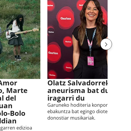
 Amor
Olatz Salvadorrek
o, Marte
aneurisma bat duela
l del
iragarri du
duan
Garuneko hoditeria konpontzeko
lo-Bolo
ebakuntza bat egingo diotela azaldu 
donostiar musikariak.
ldian
igarren edizioa