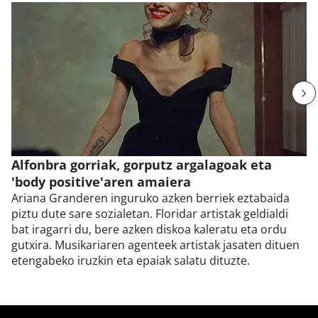
Alfonbra gorriak, gorputz argalagoak eta
'body positive'aren amaiera
Ariana Granderen inguruko azken berriek eztabaida
piztu dute sare sozialetan. Floridar artistak geldialdi
bat iragarri du, bere azken diskoa kaleratu eta ordu
gutxira. Musikariaren agenteek artistak jasaten dituen
etengabeko iruzkin eta epaiak salatu dituzte.