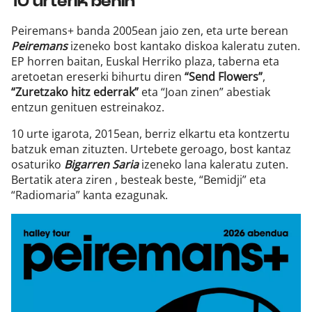
10 urterik behin
Peiremans+ banda 2005ean jaio zen, eta urte berean
Peiremans
izeneko bost kantako diskoa kaleratu zuten.
EP horren baitan, Euskal Herriko plaza, taberna eta
aretoetan ereserki bihurtu diren
“Send Flowers”
,
“Zuretzako hitz ederrak”
eta “Joan zinen” abestiak
entzun genituen estreinakoz.
10 urte igarota, 2015ean, berriz elkartu eta kontzertu
batzuk eman zituzten. Urtebete geroago, bost kantaz
osaturiko
Bigarren Saria
izeneko lana kaleratu zuten.
Bertatik atera ziren , besteak beste, “Bemidji” eta
“Radiomaria” kanta ezagunak.