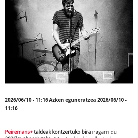
Klisk
2026/06/10 - 11:16
Azken eguneratzea
2026/06/10 -
11:16
Peiremans+
taldeak kontzertuko bira
iragarri du