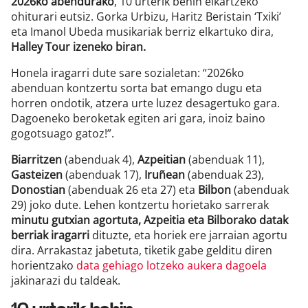
2026ko abendurako
, 10 urterik behin elkartzeko
ohiturari eutsiz. Gorka Urbizu, Haritz Beristain ‘Txiki’
eta Imanol Ubeda musikariak berriz elkartuko dira,
Halley Tour izeneko biran.
Honela iragarri dute sare sozialetan: “2026ko
abenduan kontzertu sorta bat emango dugu eta
horren ondotik, atzera urte luzez desagertuko gara.
Dagoeneko beroketak egiten ari gara, inoiz baino
gogotsuago gatoz!”.
Biarritzen
(abenduak 4),
Azpeitian
(abenduak 11),
Gasteizen
(abenduak 17),
Iruñean
(abenduak 23),
Donostian
(abenduak 26 eta 27) eta
Bilbon
(abenduak
29) joko dute.
Lehen kontzertu horietako sarrerak
minutu gutxian agortuta, Azpeitia eta Bilborako datak
berriak iragarri
dituzte, eta horiek ere
jarraian agortu
dira. Arrakastaz jabetuta, tiketik gabe gelditu diren
horientzako
data gehiago lotzeko aukera dagoela
jakinarazi du taldeak.