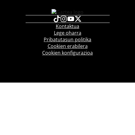
Kontaktua
Lege oharra
Pribatutasun politika
Cookien erabilera
Cookien konfigurazioa