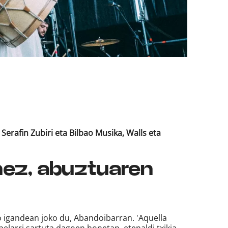
 Serafin Zubiri eta Bilbao Musika, Walls eta
nez, abuztuaren
o igandean joko du, Abandoibarran. 'Aquella