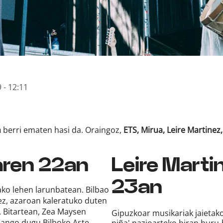
 - 12:11
n
berri ematen hasi da. Oraingoz,
ETS, Mirua, Leire Martinez,
aren 22an
Leire Marti
23an
ako lehen larunbatean. Bilbao
ez, azaroan kaleratuko duten
. Bitartean, Zea Maysen
Gipuzkoar musikariak jaietak
zango dugu Bilboko Aste