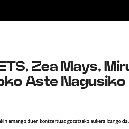
ika
Ekitaldiak
Ikus-entzunezkoak
Gaztea Sariak
Maketa Lehiaketa
Zeidfest Gaztea
Bilbao BBK Live
Euskarabentura
 ETS, Zea Mays, Mir
boko Aste Nagusiko
arekin emango duen kontzertuaz gozatzeko aukera izango d