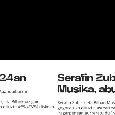
 24an
Serafin Zubi
Musika, ab
, Abandoibarran.
i, eta Bilbokoaz gain,
Serafin Zubirik eta Bilbao Mu
ko dituzte
MIRUENEA
diskoko
gogoratuko dituzte, astearte
iragarpenean aurreratu du "r