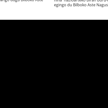
niña' nazioarteko biran buru-
egingo du Bilboko Aste Nagus