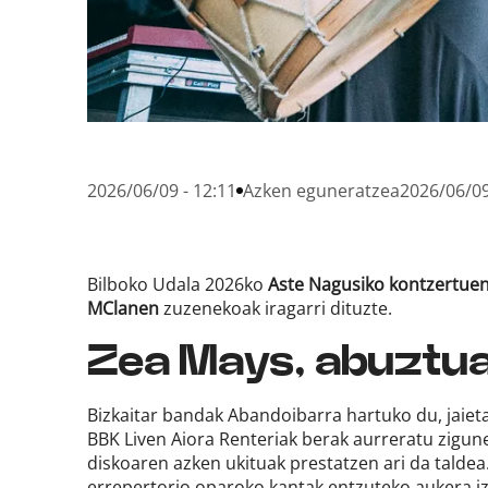
2026/06/09 - 12:11
Azken eguneratzea
2026/06/09
Bilboko Udala 2026ko
Aste Nagusiko kontzertue
MClanen
zuzenekoak iragarri dituzte.
Zea Mays, abuztu
Bizkaitar bandak Abandoibarra hartuko du, jaiet
BBK Liven Aiora Renteriak berak aurreratu zigun
diskoaren azken ukituak prestatzen ari da taldea
errepertorio oparoko kantak entzuteko aukera i