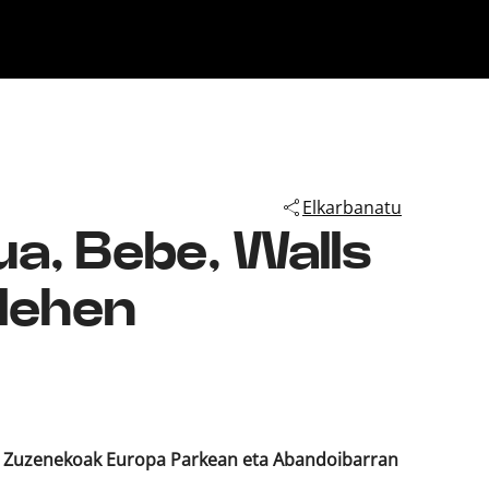
Klisk
Elkarbanatu
ua, Bebe, Walls
 lehen
a. Zuzenekoak Europa Parkean eta Abandoibarran