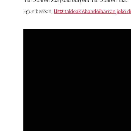
martxoaren 20a (sold out) eta martxoaren 13a.
Egun berean,
Urtz
taldeak Abandoibarran joko d