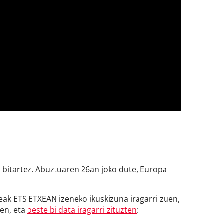
n bitartez. Abuztuaren 26an joko dute, Europa
eak ETS ETXEAN izeneko ikuskizuna iragarri zuen,
en, eta
beste bi data iragarri zituzten
: