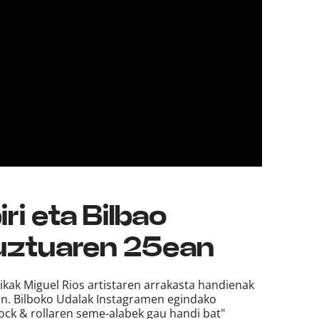
ri eta Bilbao
uztuaren 25ean
sikak Miguel Rios artistaren arrakasta handienak
an. Bilboko Udalak Instagramen egindako
ock & rollaren seme-alabek gau handi bat"