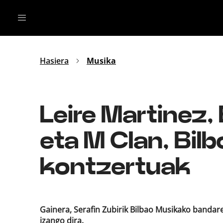
Irratia
Top Gaztea
Podcastak
Mus
Dida
Hasiera
Musika
Gu
B Aldea
Bitan
Leire Martinez,
eta M Clan, Bil
kontzertuak
Gainera, Serafin Zubirik Bilbao Musikako band
izango dira.