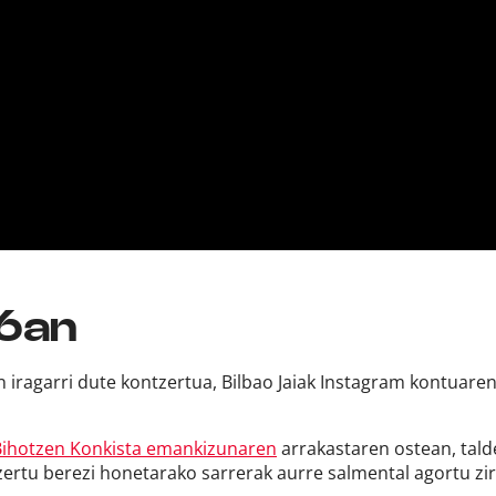
26an
 iragarri dute kontzertua, Bilbao Jaiak Instagram kontuare
Bihotzen Konkista emankizunaren
arrakastaren ostean, tald
rtu berezi honetarako sarrerak aurre salmental agortu zir