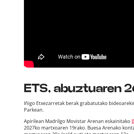
ETS, abuztuaren 
Iñigo Etxezarretak berak grabatutako bideoarekin
Parkean.
Apirilean Madrilgo Movistar Arenan eskainitako
2027ko martxoaren 19rako. Buesa Arenako kontze