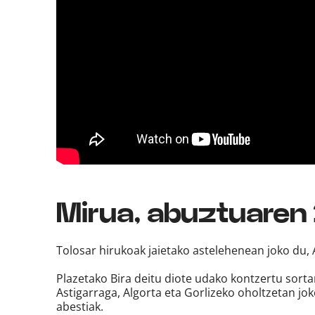
Mirua, abuztuaren
Tolosar hirukoak jaietako astelehenean joko du
Plazetako Bira deitu diote udako kontzertu sortar
Astigarraga, Algorta eta Gorlizeko oholtzetan jo
abestiak.