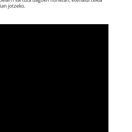
belarri sartuta dagoen honetan, etenaldi txikia
ian jotzeko.