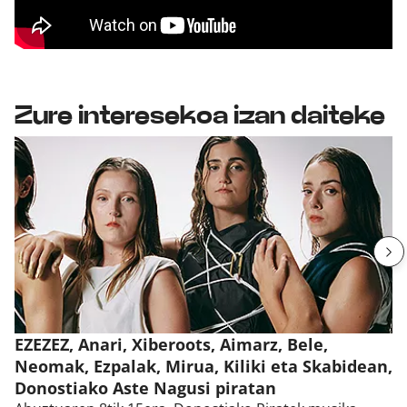
Zure interesekoa izan daiteke
EZEZEZ, Anari, Xiberoots, Aimarz, Bele,
Neomak, Ezpalak, Mirua, Kiliki eta Skabidean,
Donostiako Aste Nagusi piratan