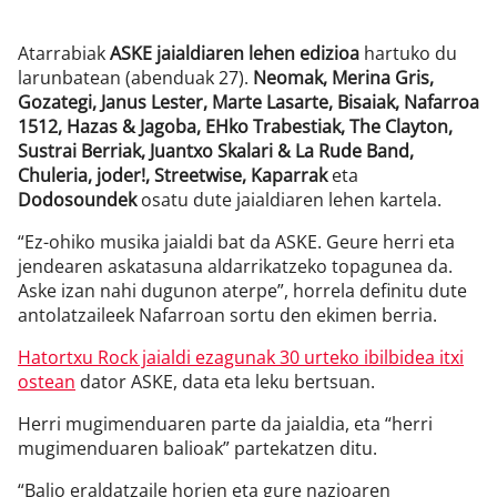
Atarrabiak
ASKE jaialdiaren lehen edizioa
hartuko du
larunbatean (abenduak 27).
Neomak, Merina Gris,
Gozategi, Janus Lester, Marte Lasarte, Bisaiak, Nafarroa
1512, Hazas & Jagoba, EHko Trabestiak, The Clayton,
Sustrai Berriak, Juantxo Skalari & La Rude Band,
Chuleria, joder!, Streetwise, Kaparrak
eta
Dodosoundek
osatu dute jaialdiaren lehen kartela.
“Ez-ohiko musika jaialdi bat da ASKE. Geure herri eta
jendearen askatasuna aldarrikatzeko topagunea da.
Aske izan nahi dugunon aterpe”, horrela definitu dute
antolatzaileek Nafarroan sortu den ekimen berria.
Hatortxu Rock jaialdi ezagunak 30 urteko ibilbidea itxi
ostean
dator ASKE, data eta leku bertsuan.
Herri mugimenduaren parte da jaialdia, eta “herri
mugimenduaren balioak” partekatzen ditu.
“Balio eraldatzaile horien eta gure nazioaren