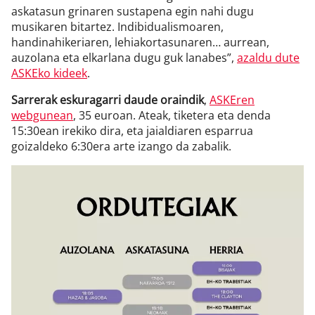
askatasun grinaren sustapena egin nahi dugu
musikaren bitartez. Indibidualismoaren,
handinahikeriaren, lehiakortasunaren… aurrean,
auzolana eta elkarlana dugu guk lanabes”,
azaldu dute
ASKEko kideek
.
Sarrerak eskuragarri daude oraindik
,
ASKEren
webgunean
, 35 euroan. Ateak, tiketera eta denda
15:30ean irekiko dira, eta jaialdiaren esparrua
goizaldeko 6:30era arte izango da zabalik.