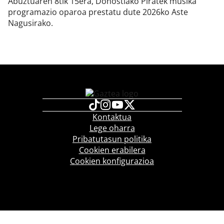
Abuztuaren 8tik 15era, Donostiako Piratek musika
programazio oparoa prestatu dute 2026ko Aste
Nagusirako.
Kontaktua
Lege oharra
Pribatutasun politika
Cookien erabilera
Cookien konfigurazioa