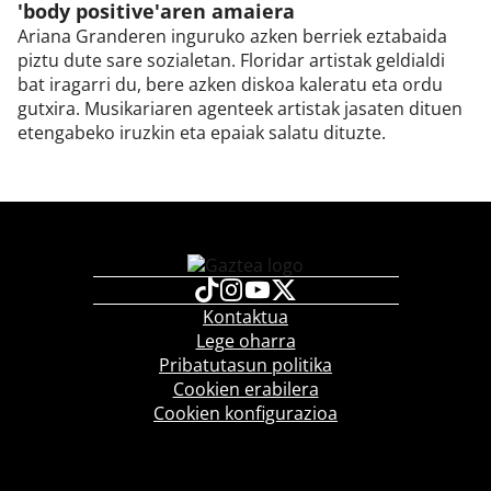
'body positive'aren amaiera
Ariana Granderen inguruko azken berriek eztabaida
piztu dute sare sozialetan. Floridar artistak geldialdi
bat iragarri du, bere azken diskoa kaleratu eta ordu
gutxira. Musikariaren agenteek artistak jasaten dituen
etengabeko iruzkin eta epaiak salatu dituzte.
Kontaktua
Lege oharra
Pribatutasun politika
Cookien erabilera
Cookien konfigurazioa