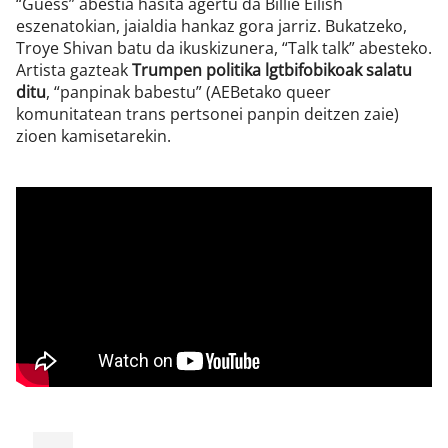
“Guess” abestia hasita agertu da Billie Eilish
eszenatokian, jaialdia hankaz gora jarriz. Bukatzeko,
Troye Shivan batu da ikuskizunera, “Talk talk” abesteko.
Artista gazteak
Trumpen politika lgtbifobikoak salatu
ditu
, “panpinak babestu” (AEBetako queer
komunitatean trans pertsonei panpin deitzen zaie)
zioen kamisetarekin.