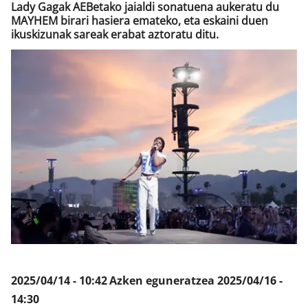
Lady Gagak AEBetako jaialdi sonatuena aukeratu du
MAYHEM birari hasiera emateko, eta eskaini duen
ikuskizunak sareak erabat aztoratu ditu.
Klisk
2025/04/14 - 10:42
Azken eguneratzea
2025/04/16 -
14:30