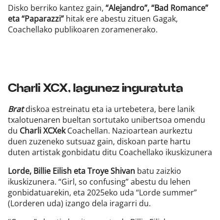
Disko berriko kantez gain,
“Alejandro”, “Bad Romance”
eta “Paparazzi”
hitak ere abestu zituen Gagak,
Coachellako publikoaren zoramenerako.
Charli XCX, lagunez inguratuta
Brat
diskoa estreinatu eta ia urtebetera, bere lanik
txalotuenaren bueltan sortutako unibertsoa omendu
du
Charli XCXek
Coachellan. Nazioartean aurkeztu
duen zuzeneko sutsuaz gain, diskoan parte hartu
duten artistak gonbidatu ditu Coachellako ikuskizunera
Lorde, Billie Eilish eta Troye Shivan
batu zaizkio
ikuskizunera. “Girl, so confusing” abestu du lehen
gonbidatuarekin, eta 2025eko uda “Lorde summer”
(Lorderen uda) izango dela iragarri du.