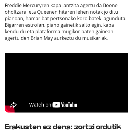
Freddie Mercuryren kapa jantzita agertu da Boone
oholtzara, eta Queenen hitaren lehen notak jo ditu
pianoan, hamar bat pertsonako koro batek lagunduta.
Bigarren estrofan, piano gainetik salto egin, kapa
kendu du eta plataforma mugikor baten gainean
agertu den Brian May aurkeztu du musikariak.
Erakusten ez dena: zortzi ordutik