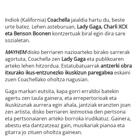
Indiok (Kalifornia)
Coachella
jaialdia hartu du, beste
urte batez. Lehen asteburuan,
Lady Gaga, Charli XCX
eta Benson Boonen
kontzertuak biral egin dira sare
sozialetan.
MAYHEM
disko berriaren nazioarteko birako sarrerak
agortuta, Coachella zen
Lady Gaga
eta publikoaren
arteko lehen hitzordua. Estatubatuarrak
antzerki obra
itxurako ikus-entzunezko ikuskizun paregabea
eskaini
zuen Coachellako oholtza nagusian.
Gaga markari eutsita, kapa gorri erraldoi batekin
agertu zen taula gainera, eta errepertorioak eta
ikuskizunak aurrera egin ahala, jantziak eranzten joan
zen artista, disko berriaren
leitmotiv
a den pertsona
eta pertsonaiaren arteko borroka irudikatuz. Gainera,
abestu eta dantzatzeaz gain, musikariak pianoa eta
gitarra jo zituen oholtza gainean.