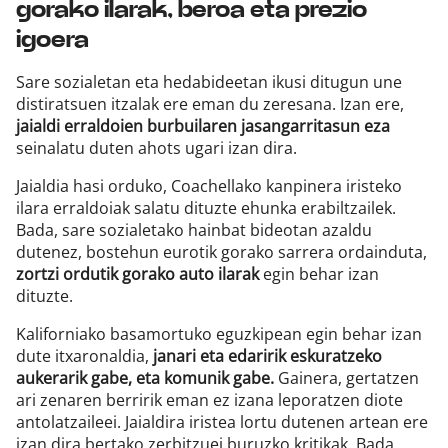
gorako ilarak, beroa eta prezio
igoera
Sare sozialetan eta hedabideetan ikusi ditugun une
distiratsuen itzalak ere eman du zeresana. Izan ere,
jaialdi erraldoien burbuilaren jasangarritasun eza
seinalatu duten ahots ugari izan dira.
Jaialdia hasi orduko, Coachellako kanpinera iristeko
ilara erraldoiak salatu dituzte ehunka erabiltzailek.
Bada, sare sozialetako hainbat bideotan azaldu
dutenez, bostehun eurotik gorako sarrera ordainduta,
zortzi ordutik gorako auto ilarak
egin behar izan
dituzte.
Kaliforniako basamortuko eguzkipean egin behar izan
dute itxaronaldia,
janari eta edaririk eskuratzeko
aukerarik gabe, eta komunik gabe.
Gainera, gertatzen
ari zenaren berririk eman ez izana leporatzen diote
antolatzaileei. Jaialdira iristea lortu dutenen artean ere
izan dira bertako zerbitzuei buruzko kritikak. Bada,