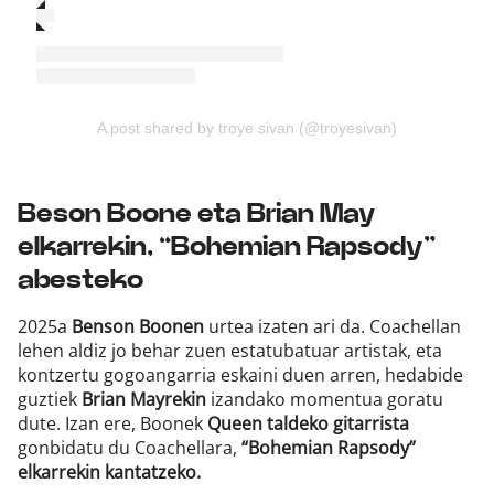
A post shared by troye sivan (@troyesivan)
Beson Boone eta Brian May
elkarrekin, “Bohemian Rapsody”
abesteko
2025a
Benson Boonen
urtea izaten ari da. Coachellan
lehen aldiz jo behar zuen estatubatuar artistak, eta
kontzertu gogoangarria eskaini duen arren, hedabide
guztiek
Brian Mayrekin
izandako momentua goratu
dute. Izan ere, Boonek
Queen taldeko gitarrista
gonbidatu du Coachellara,
“Bohemian Rapsody”
elkarrekin kantatzeko.