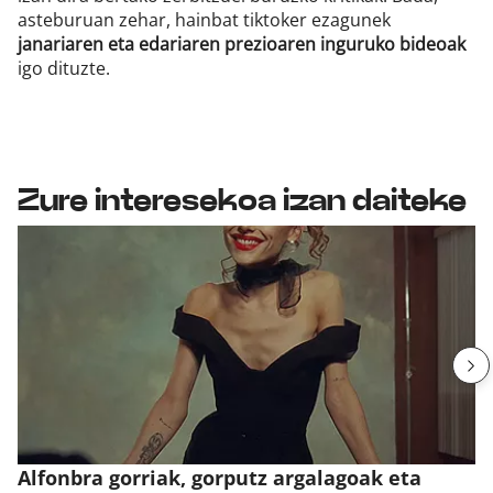
asteburuan zehar, hainbat tiktoker ezagunek
janariaren eta edariaren prezioaren inguruko bideoak
igo dituzte.
Zure interesekoa izan daiteke
Alfonbra gorriak, gorputz argalagoak eta