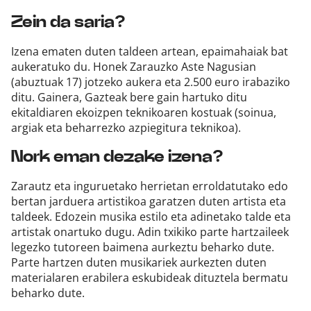
Zein da saria?
Izena ematen duten taldeen artean, epaimahaiak bat
aukeratuko du. Honek Zarauzko Aste Nagusian
(abuztuak 17) jotzeko aukera eta 2.500 euro irabaziko
ditu. Gainera, Gazteak bere gain hartuko ditu
ekitaldiaren ekoizpen teknikoaren kostuak (soinua,
argiak eta beharrezko azpiegitura teknikoa).
Nork eman dezake izena?
Zarautz eta inguruetako herrietan erroldatutako edo
bertan jarduera artistikoa garatzen duten artista eta
taldeek. Edozein musika estilo eta adinetako talde eta
artistak onartuko dugu. Adin txikiko parte hartzaileek
legezko tutoreen baimena aurkeztu beharko dute.
Parte hartzen duten musikariek aurkezten duten
materialaren erabilera eskubideak dituztela bermatu
beharko dute.