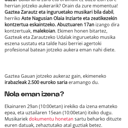
herrian jotzeko aukerarik? Orain da zure momentua!
Gaztea Zarautz eta inguruetako musikari bila dabil
,
herriko
Aste Nagusian Olaia Inziarte eta zeatikezekin
kontzertua eskaintzeko.
Abuztuaren 17an
izango dira
kontzertuak,
malekoian
. Ekimen honen bitartez,
Gazteak eta Zarautzeko Udalak inguruetako musika
eszena sustatu eta talde hasi berriei agertoki
profesional batean jotzeko aukera eman nahi diete.
Gaztea Gauan jotzeko aukeraz gain, ekimeneko
irabazleak 2.500 euroko saria
eramango du.
Nola eman izena?
Ekainaren 29an (10:00etan) irekiko da izena emateko
epea, eta uztailaren 15ean (10:00etan) itxiko dugu.
Musikariek
dokumentu honetan
sartu beharko dituzte
euren datuak, zehaztutako atal guztiak betez.