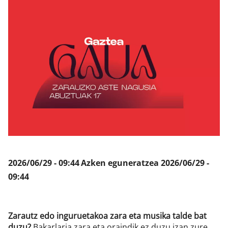
Klisk
2026/06/29 - 09:44
Azken eguneratzea
2026/06/29 -
09:44
Zarautz edo inguruetakoa zara eta musika talde bat
duzu?
Bakarlaria zara eta oraindik ez duzu izan zure