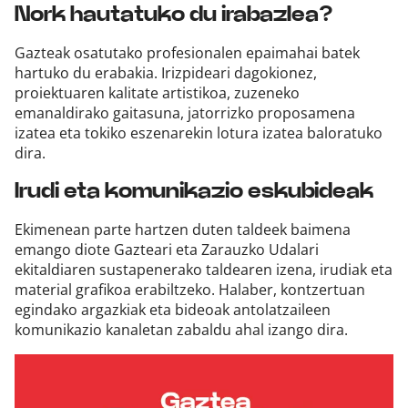
Nork hautatuko du irabazlea?
Gazteak osatutako profesionalen epaimahai batek
hartuko du erabakia. Irizpideari dagokionez,
proiektuaren kalitate artistikoa, zuzeneko
emanaldirako gaitasuna, jatorrizko proposamena
izatea eta tokiko eszenarekin lotura izatea baloratuko
dira.
Irudi eta komunikazio eskubideak
Ekimenean parte hartzen duten taldeek baimena
emango diote Gazteari eta Zarauzko Udalari
ekitaldiaren sustapenerako taldearen izena, irudiak eta
material grafikoa erabiltzeko. Halaber, kontzertuan
egindako argazkiak eta bideoak antolatzaileen
komunikazio kanaletan zabaldu ahal izango dira.