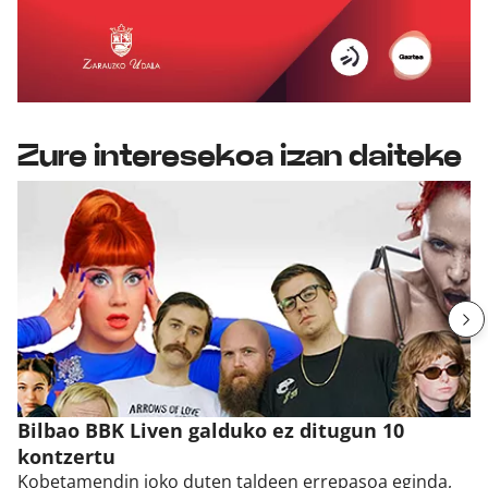
Zure interesekoa izan daiteke
Bilbao BBK Liven galduko ez ditugun 10
kontzertu
Kobetamendin joko duten taldeen errepasoa eginda,