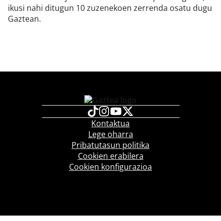
ikusi nahi ditugun 10 zuzenekoen zerrenda osatu dugu
Gaztean.
Kontaktua
Lege oharra
Pribatutasun politika
Cookien erabilera
Cookien konfigurazioa