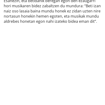
Esanezin, eta betidanik beregan egon den ezaugarri
hori musikaren bidez zabaltzen du mundura: “Beti izan
naiz oso lasaia baina mundu honek ez zidan uzten nire
nortasun honekin hemen egoten, eta musikak mundu
aldrebes honetan egon nahi izateko bidea eman dit”.