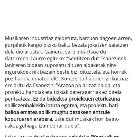
Musikaren industriaz galdetuta, barruan dagoen arren,
gurpiletik kanpo biziko balitz bezala jokatzen saiatzen
dela dio artistak. Gainera, sare indartsua du
datorrenari aurre egiteko: “Sentitzen dut Esanezinek
Ianireren bidean suposatu dituen aldaketak nire
ingurukoek nik bezain beste bizi dituztela, eta horrek
poz handia ematen dit”. Kontzertu handien zirkuituaz
ere aritu da Esanezin: "Arazoa polarizazioa da, eta
proiektu handiak eta txikiak bateragarriak ez direla
pentsatzea.
Ez da bidezkoa proiektuen etorkizuna
soilik zenbakiekin lotuta egotea, eta proiektu bati
balioa ematea soilik mugitu dezakeen entzule
kopuruaren arabera,
uste dut musikak hori baino
askoz gehiago izan behar duela”.