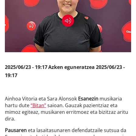
Klisk
2025/06/23 - 19:17
Azken eguneratzea
2025/06/23 -
19:17
Ainhoa Vitoria eta Sara Alonsok
Esanezin
musikaria
hartu dute
“Bitan”
saioan. Gauzak pazientziaz eta
mimoz egiteaz, musikaren erritmoez eta bizitzaz aritu
dira.
Pausaren
eta lasaitasunaren defendatzaile sutsua da