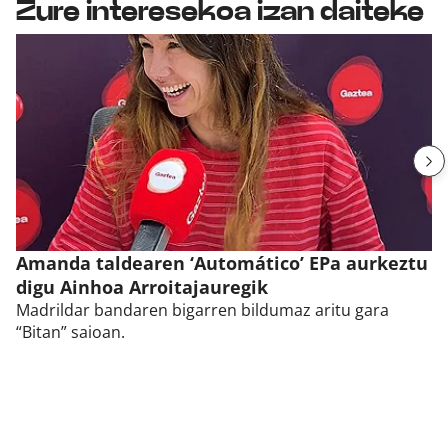
Zure interesekoa izan daiteke
Amanda taldearen ‘Automático’ EPa aurkeztu
digu Ainhoa Arroitajauregik
Madrildar bandaren bigarren bildumaz aritu gara
“Bitan” saioan.