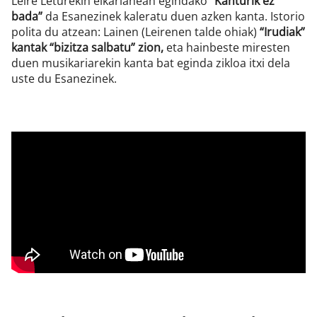
Leire Leturekin elkarlanean egindako
“Kanturik ez
bada”
da Esanezinek kaleratu duen azken kanta. Istorio
polita du atzean: Lainen (Leirenen talde ohiak)
“Irudiak”
kantak “bizitza salbatu” zion,
eta hainbeste miresten
duen musikariarekin kanta bat eginda zikloa itxi dela
uste du Esanezinek.