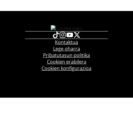
Kontaktua
Lege oharra
Pribatutasun politika
Cookien erabilera
Cookien konfigurazioa