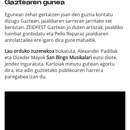
Gaztearen gunea
Egunean zehar gertatzen joan den guztia kontatu
dizugu Gaztean, jaialdiaren sarreran jarritako set
berezian. ZEIDFEST Gaztean jo duten artistak, jaialdiko
hainbat gonbidatu eta Pello Reparaz jaialdiaren
antolatzailea ere igaro dira gure mahaitik.
Lau orduko zuzenekoa
bukatuta, Alexander Padillak
eta Oizeder Mayok
San Bingo Musikalari
eutsi diote,
jendez inguratuta. Kartoiak minutu gutxian agortu
dira, eta adin guztietako publikoaren harrera
paregabea izan du.