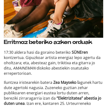
Erritmoz beteriko azken orduak
17:30 aldera hasi da goraino beteriko
SÜNEren
kontzertua. Gipuzkoar artista energiaz lepo agertu da
oholtzara; eta, abesteaz gain, trikitixa eta gitarra jo
ditu,
AMAINEMAN
diskoko abestiekin osatutako
errepertorioan.
Iluntzea iristearekin batera
Zea Mayseko l
agunek hartu
dute agertoki nagusia. Zuzeneko guztian zehar
publikoaren energiari eustea lortu duten arren,
bereziki zirraragarria izan da
“Elektrizitatea” abestia jo
duten unea
. Izan ere, kantaren 25. Urteurreneko