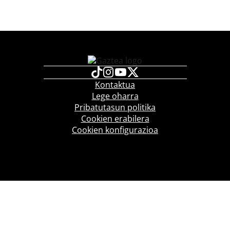
Kontaktua
Lege oharra
Pribatutasun politika
Cookien erabilera
Cookien konfigurazioa