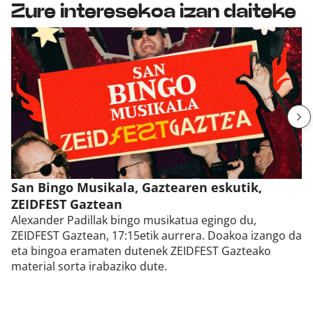
Zure interesekoa izan daiteke
San Bingo Musikala, Gaztearen eskutik,
ZEIDFEST Gaztean
Alexander Padillak bingo musikatua egingo du,
ZEIDFEST Gaztean, 17:15etik aurrera. Doakoa izango da
eta bingoa eramaten dutenek ZEIDFEST Gazteako
material sorta irabaziko dute.