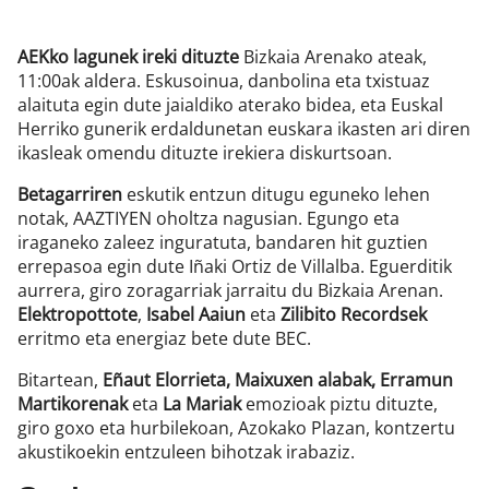
AEKko lagunek ireki dituzte
Bizkaia Arenako ateak,
11:00ak aldera. Eskusoinua, danbolina eta txistuaz
alaituta egin dute jaialdiko aterako bidea, eta Euskal
Herriko gunerik erdaldunetan euskara ikasten ari diren
ikasleak omendu dituzte irekiera diskurtsoan.
Betagarriren
eskutik entzun ditugu eguneko lehen
notak, AAZTIYEN oholtza nagusian. Egungo eta
iraganeko zaleez inguratuta, bandaren hit guztien
errepasoa egin dute Iñaki Ortiz de Villalba. Eguerditik
aurrera, giro zoragarriak jarraitu du Bizkaia Arenan.
Elektropottote
,
Isabel Aaiun
eta
Zilibito Recordsek
erritmo eta energiaz bete dute BEC.
Bitartean,
Eñaut Elorrieta, Maixuxen alabak, Erramun
Martikorenak
eta
La Mariak
emozioak piztu dituzte,
giro goxo eta hurbilekoan, Azokako Plazan, kontzertu
akustikoekin entzuleen bihotzak irabaziz.