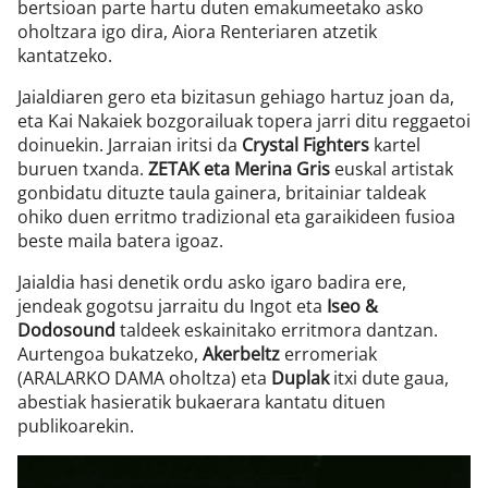
bertsioan parte hartu duten emakumeetako asko
oholtzara igo dira, Aiora Renteriaren atzetik
kantatzeko.
Jaialdiaren gero eta bizitasun gehiago hartuz joan da,
eta Kai Nakaiek bozgorailuak topera jarri ditu reggaetoi
doinuekin. Jarraian iritsi da
Crystal Fighters
kartel
buruen txanda.
ZETAK eta Merina Gris
euskal artistak
gonbidatu dituzte taula gainera, britainiar taldeak
ohiko duen erritmo tradizional eta garaikideen fusioa
beste maila batera igoaz.
Jaialdia hasi denetik ordu asko igaro badira ere,
jendeak gogotsu jarraitu du Ingot eta
Iseo &
Dodosound
taldeek eskainitako erritmora dantzan.
Aurtengoa bukatzeko,
Akerbeltz
erromeriak
(ARALARKO DAMA oholtza) eta
Duplak
itxi dute gaua,
abestiak hasieratik bukaerara kantatu dituen
publikoarekin.