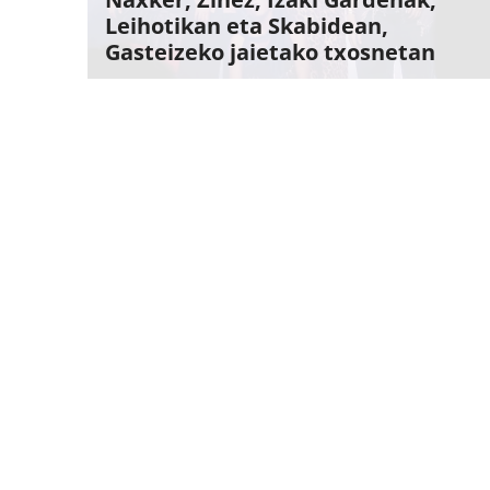
Leihotikan eta Skabidean,
Gasteizeko jaietako txosnetan