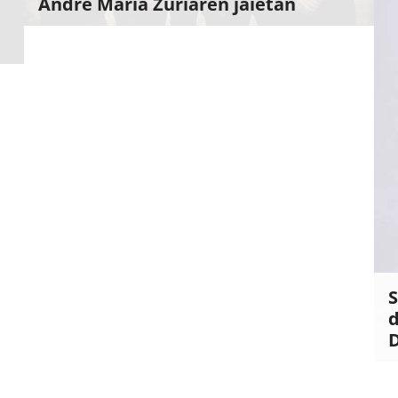
Andre Maria Zuriaren jaietan
S
d