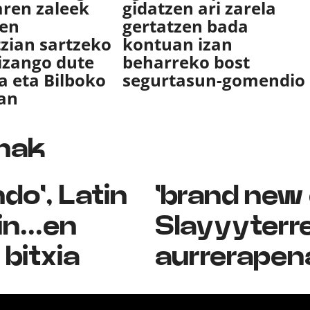
aren zaleek
gidatzen ari zarela
yen
gertatzen bada
tzian sartzeko
kontuan izan
izango dute
beharreko bost
a eta Bilboko
segurtasun-gomendio
an
nak
do', Latin
'brand new 
n...en
Slayyyterre
bitxia
aurrerapen