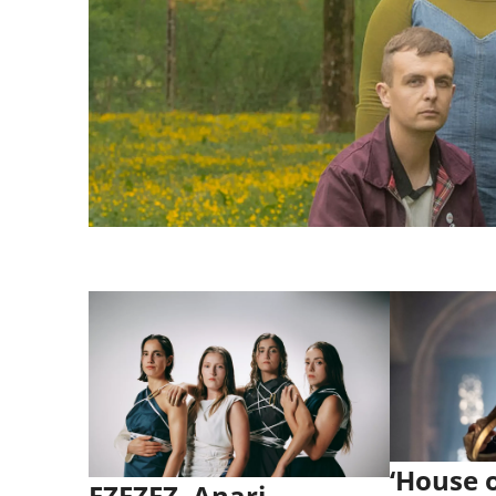
‘House 
EZEZEZ, Anari,