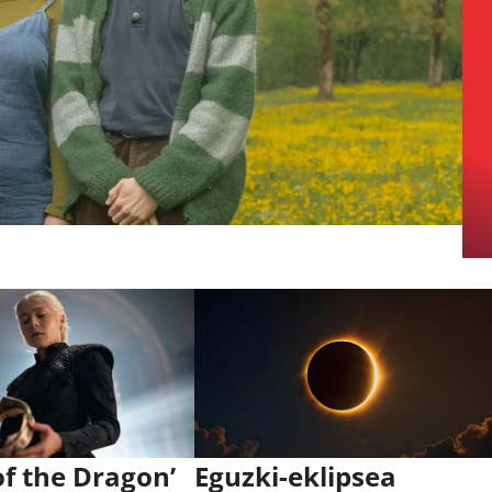
of the Dragon’
Eguzki-eklipsea