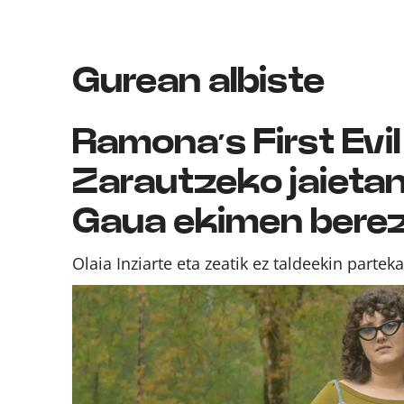
Gurean albiste
Ramona’s First Evi
Zarautzeko jaietan
Gaua ekimen berezi
Olaia Inziarte eta zeatik ez taldeekin parte