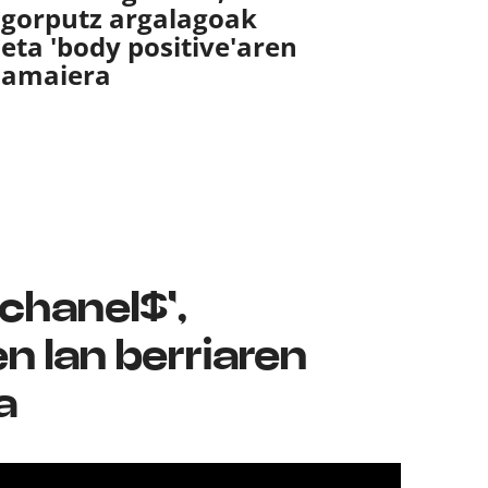
gorputz argalagoak
eta 'body positive'aren
amaiera
chanel$',
n lan berriaren
a