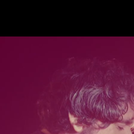
ika
Ekitaldiak
Ikus-entzunezkoak
Gaztea Sariak
Maketa Lehiaketa
Zeidfest Gaztea
Bilbao BBK Live
Euskarabentura