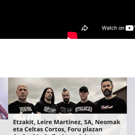
Etzakit, Leire Martinez, SA, Neomak
eta Celtas Cortos, Foru plazan