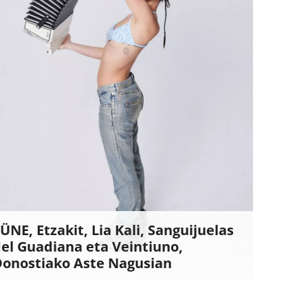
ÜNE, Etzakit, Lia Kali, Sanguijuelas
el Guadiana eta Veintiuno,
Donostiako Aste Nagusian