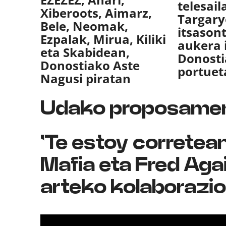
telesail
Xiberoots, Aimarz,
Targar
Bele, Neomak,
itsason
Ezpalak, Mirua, Kiliki
aukera 
eta Skabidean,
Donosti
Donostiako Aste
portuet
Nagusi piratan
Udako proposame
'Te estoy corretean
Mafia eta Fred Agai
arteko kolaborazio 