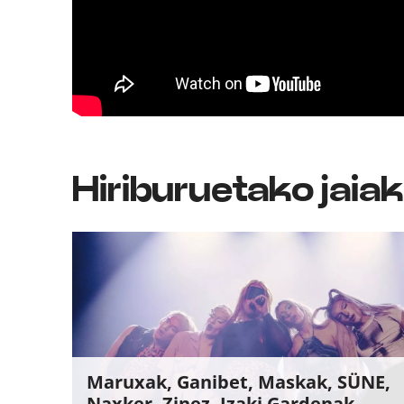
Hiriburuetako jaiak
Maruxak, Ganibet, Maskak, SÜNE,
Naxker, Zinez, Izaki Gardenak,