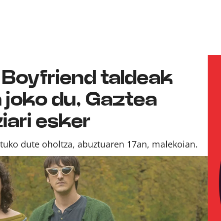
l Boyfriend taldeak
 joko du, Gaztea
ari esker
katuko dute oholtza, abuztuaren 17an, malekoian.