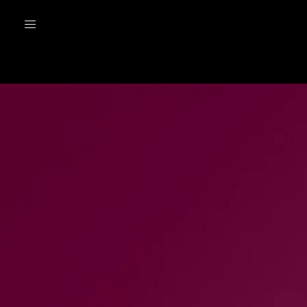
Irratia
Top Gaztea
Podcastak
Mus
Dida
Gu
B Aldea
Bitan