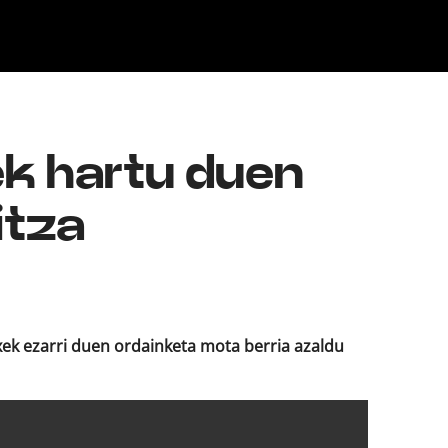
Klisk
ek hartu duen
itza
ixek ezarri duen ordainketa mota berria azaldu