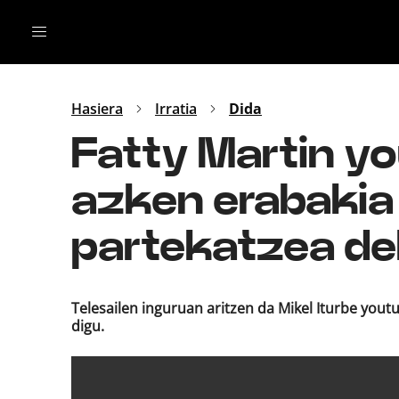
Irratia
Top Gaztea
Podcastak
Mus
Dida
Hasiera
Irratia
Dida
Gu
B Aldea
Fatty Martin yo
Bitan
azken erabakia 
partekatzea de
Telesailen inguruan aritzen da Mikel Iturbe yout
digu.