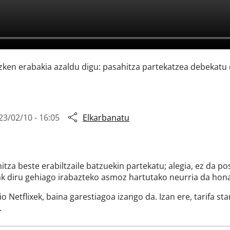
azken erabakia azaldu digu: pasahitza partekatzea debekatu
23/02/10 - 16:05
Elkarbanatu
tza beste erabiltzaile batzuekin partekatu; alegia, ez da po
k diru gehiago irabazteko asmoz hartutako neurria da honak
o Netflixek, baina garestiagoa izango da. Izan ere, tarifa st
.