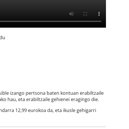
 du
sible izango pertsona baten kontuan erabiltzaile
o hau, eta erabiltzaile gehienei eragingo die.
andarra 12,99 eurokoa da, eta ikusle gehigarri