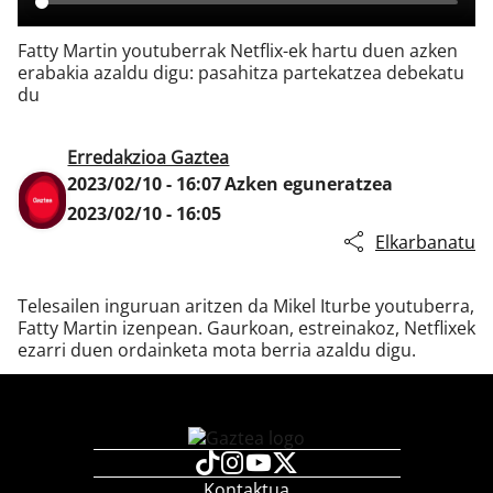
Fatty Martin youtuberrak Netflix-ek hartu duen azken
erabakia azaldu digu: pasahitza partekatzea debekatu
Klisk
du
Erredakzioa Gaztea
2023/02/10 - 16:07
Azken eguneratzea
2023/02/10 - 16:05
Elkarbanatu
Telesailen inguruan aritzen da Mikel Iturbe youtuberra,
Fatty Martin izenpean. Gaurkoan, estreinakoz, Netflixek
ezarri duen ordainketa mota berria azaldu digu.
Kontaktua