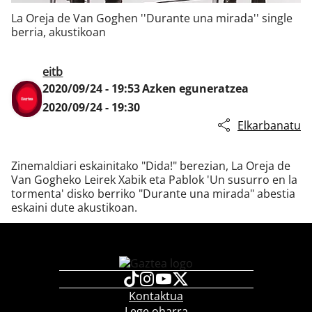
La Oreja de Van Goghen ''Durante una mirada'' single
berria, akustikoan
Klisk
eitb
2020/09/24 - 19:53
Azken eguneratzea
2020/09/24 - 19:30
Elkarbanatu
Zinemaldiari eskainitako "Dida!" berezian, La Oreja de
Van Gogheko Leirek Xabik eta Pablok 'Un susurro en la
tormenta' disko berriko "Durante una mirada" abestia
eskaini dute akustikoan.
Kontaktua
Lege oharra