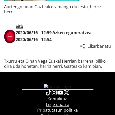
Aurtengo udan Gazteak eramango du festa, herriz
herri
Klisk
eitb
2020/06/16 - 12:59
Azken eguneratzea
2020/06/16 - 12:54
Elkarbanatu
Txurru eta Oihan Vega Euskal Herrian barrena ibiliko
dira uda honetan, herriz herri, Gazteako kamioian.
Kontaktua
Lege oharra
Pribatutasun politika