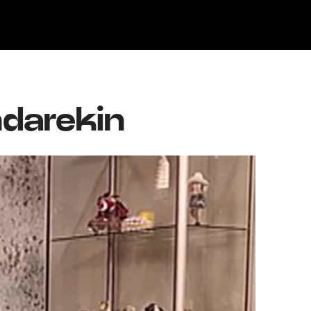
Klisk
ndarekin