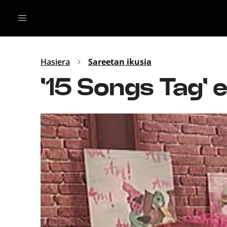
Irratia
Top Gaztea
Podcastak
Mus
Dida
Hasiera
Sareetan ikusia
Gu
B Aldea
'15 Songs Tag' 
Bitan