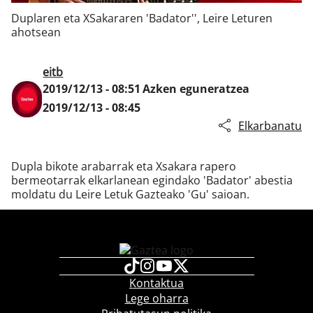
Duplaren eta XSakararen 'Badator'', Leire Leturen
ahotsean
Klisk
eitb
2019/12/13 - 08:51
Azken eguneratzea
2019/12/13 - 08:45
Elkarbanatu
Dupla bikote arabarrak eta Xsakara rapero
bermeotarrak elkarlanean egindako 'Badator' abestia
moldatu du Leire Letuk Gazteako 'Gu' saioan.
Kontaktua
Lege oharra