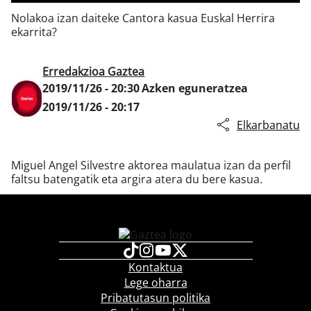
Nolakoa izan daiteke Cantora kasua Euskal Herrira
ekarrita?
Klisk
Erredakzioa Gaztea
2019/11/26 - 20:30
Azken eguneratzea
2019/11/26 - 20:17
Elkarbanatu
Miguel Angel Silvestre aktorea maulatua izan da perfil
faltsu batengatik eta argira atera du bere kasua.
Kontaktua
Lege oharra
Pribatutasun politika