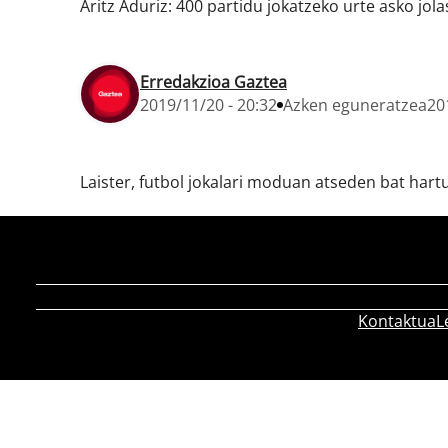
Aritz Aduriz: 400 partidu jokatzeko urte asko jol
Erredakzioa Gaztea
2019/11/20 - 20:32
Azken eguneratzea
20
Laister, futbol jokalari moduan atseden bat hart
Kontaktua
L