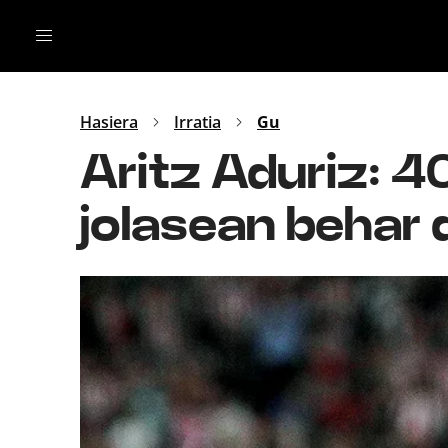
Irratia
Top Gaztea
Podcastak
Mus
Dida
Hasiera
Irratia
Gu
Gu
B Aldea
Aritz Aduriz: 4
Bitan
jolasean behar d