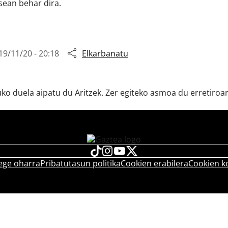
asean behar dira.
19/11/20 - 20:18
Elkarbanatu
uko duela aipatu du Aritzek. Zer egiteko asmoa du erretiroa
ege oharra
Pribatutasun politika
Cookien erabilera
Cookien k