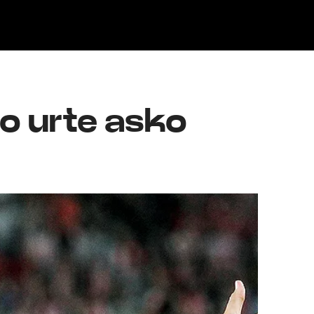
Klisk
ko urte asko