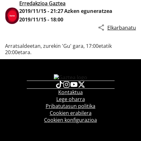
Erredakzioa Gaztea
2019/11/15 - 21:27
Azken eguneratzea
2019/11/15 - 18:00
Klisk
Elkarbanatu
Arratsaldeetan, zurekin 'Gu' gara, 17:00etatik
20:00etara.
Kontaktua
Lege oharra
Pribatutasun politika
Cookien erabilera
Cookien konfigurazioa