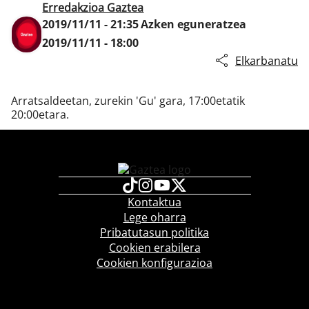
Erredakzioa Gaztea
2019/11/11 - 21:35
Azken eguneratzea
2019/11/11 - 18:00
Klisk
Elkarbanatu
Arratsaldeetan, zurekin 'Gu' gara, 17:00etatik
20:00etara.
Kontaktua
Lege oharra
Pribatutasun politika
Cookien erabilera
Cookien konfigurazioa