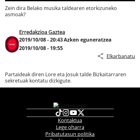
Zein dira Belako musika taldearen etorkizuneko
asmoak?
Klisk
Erredakzioa Gaztea
2019/10/08 - 20:43
Azken eguneratzea
2019/10/08 - 19:55
Elkarbanatu
Partaideak diren Lore eta Josuk talde Bizkaitarraren
sekretuak kontatu dizkigute.
Kontaktua
Lege oharra
Pribatutasun politika