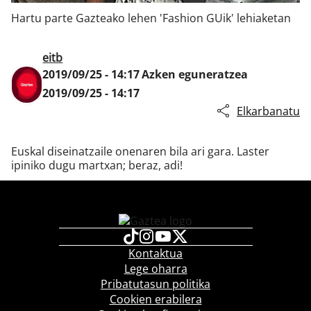
Hartu parte Gazteako lehen 'Fashion GUik' lehiaketan
Klisk
eitb
2019/09/25 - 14:17
Azken eguneratzea
2019/09/25 - 14:17
Elkarbanatu
Euskal diseinatzaile onenaren bila ari gara. Laster
ipiniko dugu martxan; beraz, adi!
Kontaktua
Lege oharra
Pribatutasun politika
Cookien erabilera