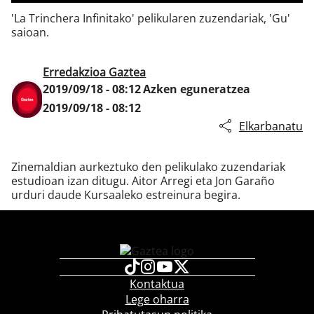
'La Trinchera Infinitako' pelikularen zuzendariak, 'Gu'
saioan.
Klisk
Erredakzioa Gaztea
2019/09/18 - 08:12
Azken eguneratzea
2019/09/18 - 08:12
Elkarbanatu
Zinemaldian aurkeztuko den pelikulako zuzendariak
estudioan izan ditugu. Aitor Arregi eta Jon Garaño
urduri daude Kursaaleko estreinura begira.
Kontaktua
Lege oharra